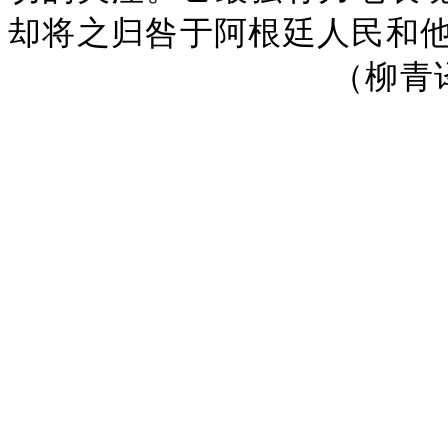
却将之归咎于阿根廷人民和
（柳青