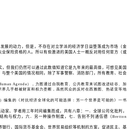
学发展的动力，但是，不存在对立学派的经济学日益堕落成为市场（金
失业保险资格的人。所以有些激进的美国人士一概反对用任何官方（或
实，但我们仍然可以通过此数值知道它是九年来的最高值，可想见美国
。与整个美国的情况相同，除了军事警察、消防部门，所有教育、社会
。
Human Agenda），力图通过自我教育、公共教育来试图改进硅谷、加
术界几乎都被财富和权力垄断，虽然民众的反对在西雅图、热诺亚等地
alization）编集的《对抗经济全球化的可能选择：另一个世界是可能的》一书
活动家、学者用三年时间编集而成，共有八章：一．全球公司化批判，
结构与权力，六．另一种操作制度，七．告别不列通伍德（
Bretton
界银行、国际货币基金会、世界贸易组织等机制的方案，促进民主、基