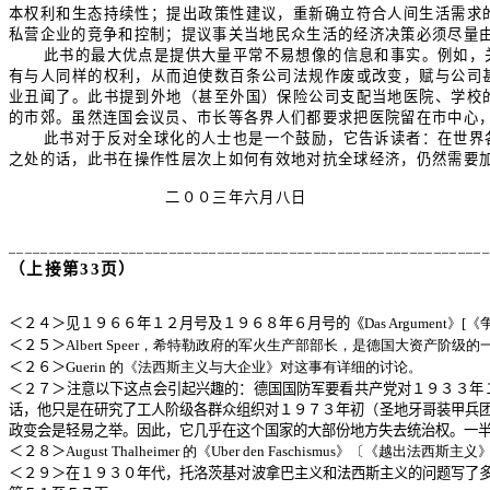
本权利和生态持续性；提出政策性建议，重新确立符合人间生活需求
私营企业的竞争和控制；提议事关当地民众生活的经济决策必须尽量
此书的最大优点是提供大量平常不易想像的信息和事实。例如，
有与人同样的权利，从而迫使数百条公司法规作废或改变，赋与公司
业丑闻了。此书提到外地（甚至外国）保险公司支配当地医院、学校
的市郊。虽然连国会议员、市长等各界人们都要求把医院留在市中心
此书对于反对全球化的人士也是一个鼓励，它告诉读者：在世界
之处的话，此书在操作性层次上如何有效地对抗全球经济，仍然需要
二００三年六月八日
___________________________________________________________
（上接第
33
页）
＜２４＞见１９６６年１２月号及１９６８年６月号的《
Das Argument》[
＜２５＞
Albert Speer，希特勒政府的军火生产部部长，是德国大资产
＜２６＞
Guerin 的《法西斯主义与大企业》对这事有详细的讨论。
＜２７＞注意以下这点会引起兴趣的：德国国防军要看共产党对１９３３年
话，他只是在研究了工人阶级各群众组织对１９７３年初（圣地牙哥装甲兵
政变会是轻易之举。因此，它几乎在这个国家的大部份地方失去统治权。一
＜２８＞
August Thalheimer 的《Uber den Faschismus》〔《越出
＜２９＞在１９３０年代，托洛茨基对波拿巴主义和法西斯主义的问题写了多