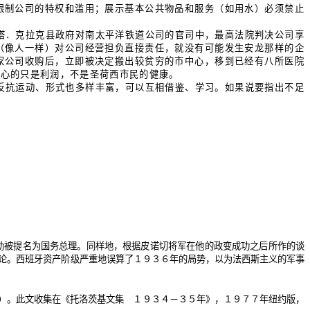
限制公司的特权和滥用；展示基本公共物品和服务（如用水）必须禁止
塔．克拉克县政府对南太平洋铁道公司的官司中，最高法院判决公司享
（像人一样）对公司经营担负直接责任，就没有可能发生安龙那样的企
家公司收购后，立即被决定搬出较贫穷的市中心，移到已经有八所医院
关心的只是利润，不是圣荷西市民的健康。
反抗运动、形式也多样丰富，可以互相借鉴、学习。如果说要指出不足
勒被提名为国务总理。同样地，根据皮诺切将军在他的政变成功之后所作的谈
论。西班牙资产阶级严重地误算了１９３６年的局势，以为法西斯主义的军事
日）。此文收集在《托洛茨基文集 １９３４－３５年》，１９７７年纽约版，