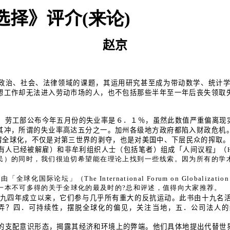
选择》评介
(来论)
赵京
政治、社会、法律领域的课题，其运用研究甚至成为带动数学、统计
想工作却无法进入劳动市场的人，也不包括那些半年至一年后丧失领取
，劳工部公布今年五月份的失业率是６．１％，虽然此数值严重偏离现
其冲，所谓的失业率高达五分之一。加州各级地方政府都陷入财政危机
谓全球化，不仅是对第三世界的剥夺，也是对美国中、下层民众的搾取
有人已经被解雇）和非牟利组织人士（包括笔者）组成「人间议程」（
民）的同时，我们很迫切希望能在理论上找到一些线索。因为所有的学
球化国际论坛」（The International Forum on Glob
出版）。这是一本不可多得的关于全球化的最及时的?总和评述，值得向大家推荐。
九四年成立以来，它们参与几乎所有重大的反抗运动。此书由十九名
弄？四．可持续性，摆脱全球化的偏见，关注当地，五．公司法人的
的支配意识形态，揭露其经济和环境上的弊端。他们具体地提出代替世