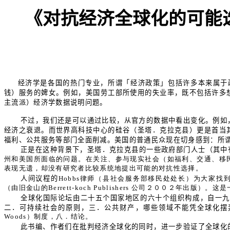
《对抗经济全球化的可能
经济学是各国的热门专业，所谓「经济政策」包括许多本来属于
钱）服务的婢女。例如，美国劳工部所使用的失业率，既不包括许多
主流派）经济学数据说明问题。
不过，我们还是可以通过比较，从官方的数据中看出变化。例如
经济之衰退。而世界高科技中心的硅谷（圣塔．克拉克县）更是首当
福利、公共服务等部门全面削减。美国的普通民众现在切身感到：所
正是在这种背景下，圣塔．克拉克县的一些政府部门人士（其中
州和美国所面临的问题。在关注、参与现实社会（如福利、交通、移
表现无遗，却没有研究者比较系统地提出可能的对抗性选择。
人间议程的
Hobbs律师（县社会服务部移民处处长）为大家找到由「全
（由旧金山的Berrett-koch Publishers 公司２００２年
全球化国际论坛由二十五个国家地区的六十个组织构成，自一九
二．可持续社会的原则，三．公共财产，哪些领域不能凭全球化摆
Woods）制度，八．结论。
此书编、作者们在批判经济全球化的同时，进一步验证了全球化