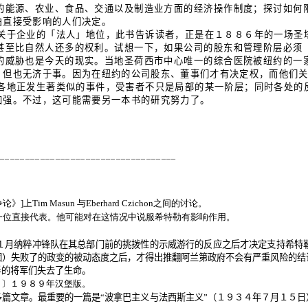
的能源、农业、食品、交通以及制造业方面的经济操作制度；探讨如何
由直接受影响的人们决定。
关于企业的「法人」地位，此书告诉读者，正是在１８８６年的一场圣
甚至比自然人还多的权利。试想一下，如果公司的股东和管理阶层必须
的威胁也是今天的现实。当地圣荷西市中心唯一的综合医院被纽约的一
，但也无济于事。因为在纽约的公司股东、董事们才有决定权，而他们
各地正发生著类似的事件，受害者不只是局部的某一阶层；同时各处的
加强。不过，这可能需要另一本书的研究努力了。
____________________________________
《争论》]上Tim Masun 与Eberhard Czichon之间的讨论。
阶级的一位直接代表。他可能对在这情况中说服希特勒有影响作用。
１月纳粹冲锋队在其总部门前的挑拨性的示威游行的反应之后才决定支持希特
团）失败了的政变的被动态度之后，才得出推翻阿兰第政府不会有严重风险的结
半的将军们失去了生命。
法西斯主义》〕１９８９年汉堡版。
篇文章。最重要的一篇是“波拿巴主义与法西斯主义”（１９３４年７月１５