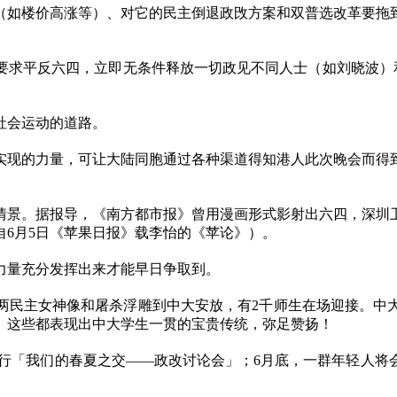
（如楼价高涨等）、对它的民主倒退政攺方案和双普选改革要拖
要求平反六四，立即无条件释放一切政见不同人士（如刘晓波）
社会运动的道路。
实现的力量，可让大陆同胞通过各种渠道得知港人此次晚会而得
情景。据报导，《南方都市报》曾用漫画形式影射出六四，深圳
自
6
月
5
日《苹果日报》载李怡的《苹论》）。
力量充分发挥出来才能早日争取到。
两民主女神像和屠杀浮雕到中大安放，有
2
千师生在场迎接。中
。这些都表现出中大学生一贯的宝贵传统，弥足赞扬！
举行「我们的春夏之交――政改讨论会」；
6
月底，一群年轻人将