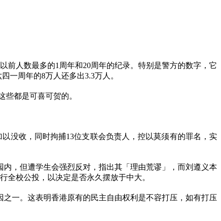
以前人数最多的
1
周年和
20
周年的纪录。特别是警方的数字，它
六四一周年的
8
万人还多出
3.3
万人。
这些都是可喜可贺的。
加以没收，同时拘捕
13
位支联会负责人，控以莫须有的罪名，实
园内，但遭学生会强烈反对，指出其「理由荒谬」，而刘遵义本
行全校公投，以决定是否永久摆放于中大。
因之一。这表明香港原有的民主自由权利是不容打压，如有打压