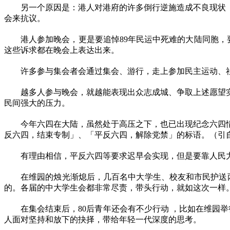
另一个原因是：港人对港府的许多倒行逆施造成不良现状
会来抗议。
港人参加晚会，更是要追悼
89
年民运中死难的大陆同胞，
这些诉求都在晚会上表达出来。
许多参与集会者会通过集会、游行，走上参加民主运动、
越多人参与晚会，就越能表现出众志成城、争取上述愿望
民间强大的压力。
今年六四在大陆，虽然处于高压之下，也已出现纪念六四
反六四，结束专制」、「平反六四，解除党禁」的标语。（引
有理由相信，平反六四等要求迟早会实现，但是要靠人民
在维园的烛光渐熄后，几百名中大学生、校友和市民护送
的。各届的中大学生会都非常尽责，带头行动，就如这次一样
在集会结束后，
80
后青年还会有不少行动 ，比如在维园
人面对坚持和放下的抉择，带给年轻一代深度的思考。