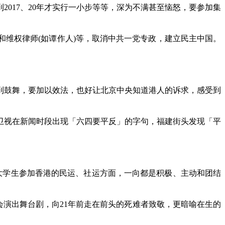
到
2017
、
20
年才实行一小步等等，深为不满甚至恼怒，要参加集
和维权律师
(
如谭作人
)
等，取消中共一党专政，建立民主中国。
到鼓舞，要加以效法，也好让北京中央知道港人的诉求，感受到
卫视在新闻时段出现「六四要平反」的字句，福建街头发现「平
大学生参加香港的民运、社运方面，一向都是积极、主动和团结
会演出舞台剧，向
21
年前走在前头的死难者致敬，更暗喻在生的