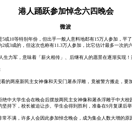
港人踊跃参加悼念六四晚会
微波
是
5
或
10
等特别年份，但出乎一般人意料地郄有
15
万人参加，平了
为
2
或
3
成的，但这次也称有
11.3
万人参加，比它估计最多一次的
人生力军，意味着「薪火相传」、后继有人的愿景在逐渐实现！
：
观看的两座新民主女神像和天安门屠杀浮雕，竟被警方搬走，要
拒绝中大学生会在晚会后摆放两民主女神像和屠杀浮雕于中大校
的坚持下，校长被迫让步。学生会得到胜利，准备在
9
月复课后举
非常不满，许多人会因此参加悼念晚会，成为集会人数大增的原