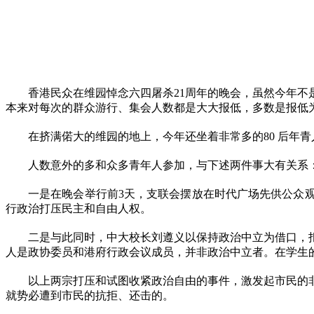
香港民众在维园悼念六四屠杀
21
周年的晚会，虽然今年不
本来对每次的群众游行、集会人数都是大大报低，多数是报低
在挤满偌大的维园的地上，今年还坐着非常多的
80
后年青
人数意外的多和众多青年人参加，与下述两件事大有关系
一是在晚会举行前
3
天，支联会摆放在时代广场先供公众
行政治打压民主和自由人权。
二是与此同时，中大校长刘遵义以保持政治中立为借口，
人是政协委员和港府行政会议成员，并非政治中立者。在学生
以上两宗打压和试图收紧政治自由的事件，激发起市民的
就势必遭到市民的抗拒、还击的。