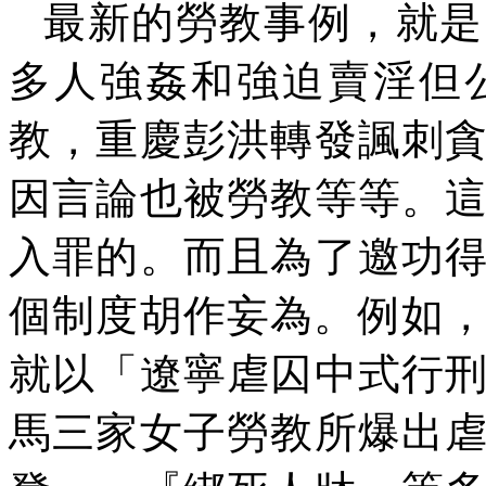
最新的勞教事例，就是
多人強姦和強迫賣淫但
教，重慶彭洪轉發諷刺
因言論也被勞教等等。
入罪的。而且為了邀功
個制度胡作妄為。例如
就以「遼寧虐囚中式行
馬三家女子勞教所爆出