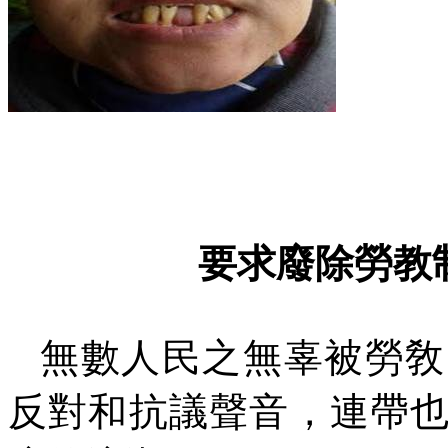
要求廢除勞教
無數人民之無辜被勞敎
反對和抗議聲音，連帶