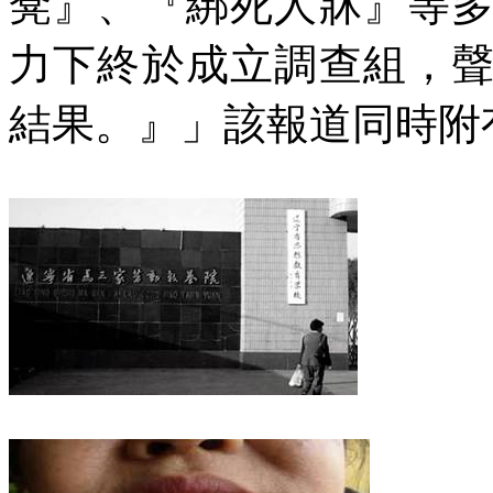
凳』、『綁死人牀』等
力下終於成立調查組，
結果。』」該報道同時附