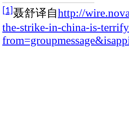
[1]
聂舒译自
http://wire.no
the-strike-in-china-is-terrif
from=groupmessage&isappi