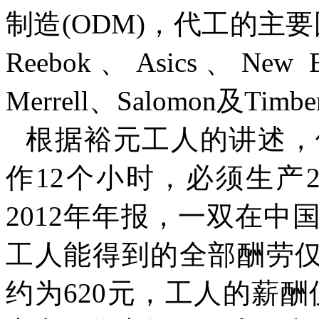
制造
(ODM)
，代工的主要
Reebok
、
Asics
、
New B
Merrell
、
Salomon
及
Timbe
根据裕元工人的讲述，
作
12
个小时，必须生产
2012
年年报，一双在中
工人能得到的全部酬劳
约为
620
元，工人的薪酬