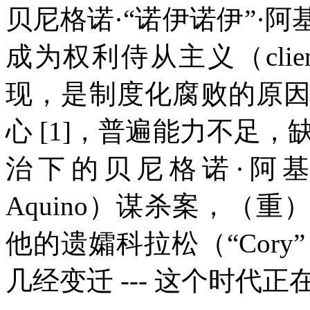
贝尼格诺·“诺伊诺伊”·
成为权利侍从主义（
clie
现，是制度化腐败的原
心
[1]
，普遍能力不足，
治下的贝尼格诺·阿
Aquino
）谋杀案，（重
他的遗孀科拉松（“
Cory
几经变迁
---
这个时代正