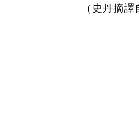
（史丹摘譯自