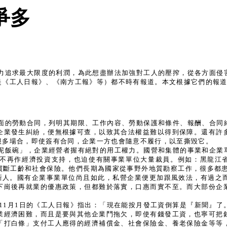
爭多
力追求最大限度的利潤，為此想盡辦法加強對工人的壓搾，從各方面侵
是《工人日報》、《南方工報》等）都不時有報道。本文根據它們的報
面的勞動合同，列明其期限、工作內容、勞動保護和條件、報酬、合同
企業發生糾紛，便無根據可查，以致其合法權益難以得到保障。還有許
很多場合，即使簽有合同，企業一方也會隨意不履行，以至撕毀它。
泥飯碗」，企業經營者握有絕對的用工權力。國營和集體的事業和企業
不再作經濟投資支持，也迫使有關事業單位大量裁員。例如：黑龍江省
斷工齡和社會保險。他們長期為國家從事野外地質勘察工作，很多都患
批新人。國有企業事業單位尚且如此，私營企業便更加跟風效法，有過之
下崗後再就業的優惠政策，但都難於落實，口惠而實不至。而大部份企
年11月1日的《工人日報》指出：「現在能按月發工資倒算是『新聞』
業經濟困難，而且是要與其他企業鬥拖欠，即使有錢發工資，也寧可把
「打白條」支付工人應得的經濟補償金、社會保險金、養老保險金等等