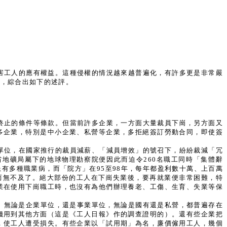
害工人的應有權益。這種侵權的情況越來越普遍化，有許多更是非常嚴
道，綜合出如下的述評。
終止的條件等條款。但當前許多企業，一方面大量裁員下崗，另方面又
多企業，特別是中小企業、私營等企業，多拒絕簽訂勞動合同，即使簽
單位，在國家推行的裁員減薪、「減員增效」的號召下，紛紛裁減「冗
地礦局屬下的地球物理勘察院便因此而迫令260名職工同時「集體辭
有多種職業病，而「院方」在95至98年，每年都盈利數十萬、上百萬
而無不及了。絕大部份的工人在下崗失業後，要再就業便非常困難，特
業在使用下崗職工時，也沒有為他們辦理養老、工傷、生育、失業等保
了。無論是企業單位，還是事業單位，無論是國有還是私營，都普遍存在
錢用到其他方面（這是《工人日報》作的調查證明的）。還有些企業把
，使工人遭受損失。有些企業以「試用期」為名，廉價僱用工人，幾個