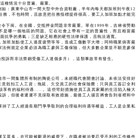
，這種情況十分普遍、嚴重。
如：廣東中山市一間大型中外合資鞋廠，半年內每天都加班到午夜12
任務，不包時間，且故意把任務指標提得很高，要工人加班加點才能完
令下崗。在全國，交抵押金問題非常嚴重。單在1999年，吉林省勞動
已不是哪一個地區的問題。它在社會上帶有一定的普遍性，而且相當嚴
直面抗爭的勇氣；三是缺乏相應的硬性法律保護，且執法過寬。
，加班加點使工人過度疲勞等等，造成工傷數字大增；同時職業病害嚴
家法例規定企業必須為職工參與工傷保險，但大多數企業並不願意參保
怕投訴而非法禁錮受傷工人達個多月），這類事故常有發生。
德市一間集體所有制的陶瓷公司，未經職代會開會討論、未依法安排好
任意剋扣工人工資；拖延、欠交員工的社會保險費；只與員工簽訂全利
應該享有的福利待遇……。這些苛刻措施使員工及其家屬的生活陷入極大
投訴，但後者遲遲不見採取有效措施，最後工人揚言將會告到省裡和中
革掉了工人經過長期鬥爭爭取到的合理福利待遇等權益，工人是企業私
。
軍又眾多，在可能被辭退的威脅下，在職者被迫要忍受不利的工作條件