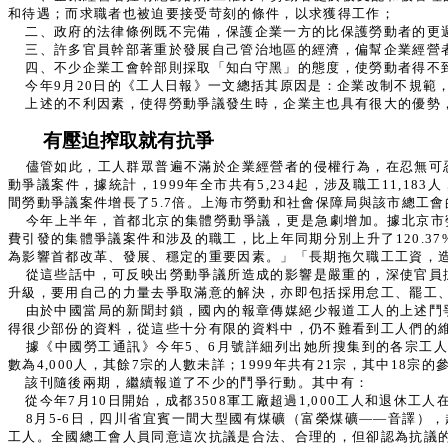
和待遇；而求職者也被迫要接受苛刻的條件，以求獲得工作；
二、政府的法律條例既不完備，保護企業一方的比保護勞動者的更
三、許多官員幹部著重於發展自己管治地區的經濟，偏幫企業經營
四、不少企業工會幹部則採取「知白守黑」的態度，使勞動者得不
今年9月20日的《工人日報》一文總括其原因是：企業改制不規
上述的不利因素，使得勞動爭議發生時，企業主也具有很大的優勢
有壓迫搾取就有抗爭
儘管如此，工人群眾普遍不滿於企業經營者的侵權行為，在忍無可
動爭議案件，據統計，1999年全市共有5,234起，涉及職工11,183
間勞動爭議案件增長了5.7倍。上海市勞動和社會保障局與該市總工會的
今年上半年，首都北京的集體勞動爭議，更是急劇增加。據北京市
費引發的集體爭議案件和涉及的職工，比上年同期分別上升了120.37%
為影響首都改革、發展、穩定的重要因素。」「長期拖欠職工工資，
從這些話中，可反映出勞動爭議所造成的影響是嚴重的，深使官員
升級，要用自己的力量去爭取滿意的解決，亦即包括採用怠工、罷工
由於中國當局的新聞封鎖，國內的報章傳媒絕少報道工人的上述鬥
得很少部份的資料，從這些十分有限的資料中，仍不難看到工人們的
據《中國勞工通訊》今年5、6月號詳細列出她所搜集到的各宗工人罷工
數為4,000人，其餘7宗的人數未詳；1999年共有21宗，其中18宗
該刊隨後兩期，繼續報道了不少的鬥爭行動。其中有：
從今年7月10日開始，成都3508軍工廠超過1,000工人和退
8月5-6日，四川省宜賓一間大型國有煤礦（富榮煤礦——音譯）
工人。全國總工會人員同意這次抗議是合法、合理的，但卻認為抗議