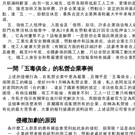
月期滿時辭退，由另一批人補充，從而長期用低薪工人工作。更壞的
四、隨意加班又無加班費。許多企業違反《勞動法》規定的加班最
點，連「五．一」節都沒休息；番禺合資大企業興泰鞋廠大半年來每
成。
五、強收工人抵押金、入股金及「借用」款項。許多企業強迫每人
部門在專項執法檢查中，便為20多萬名勞動者追討回非法抵押金5
重。」它為何屢禁不止？該報道解釋：一是那些企業藉此籌措資金，
六、工業生產安全難獲保護，勞動條件和設施差劣。由於企業主只
重，使工人健康大受損害（有關這方面的較詳細評析，請參考筆者在
及繳費。截至99年底，全國參保的職工人數，只佔全部企業職工數比例
七、職工人身安全和尊嚴遭受侵犯。大陸報章時有揭露：有些企業
一間「五毒俱全」的私營企業事例
上述的侵權行為，在私營企業中更為嚴重，且幾乎是「五毒俱全」
保障員工的權益，便於99年1月轉為私營企業。其後，私人老闆並
於老闆的內部《合約書》，違反了國家有關的規定；非法收取員工的違
困境，有病沒錢醫，有工不能做，有錢拿不到，工人一日三餐只啃麵
央，市長才指示有關單位進行研究解決方法。而順德市還被官方定為
這個事例清楚表明：原屬國有或集體所有的企業，在轉為私營後，
有化的最大受害者。大量的報刊披露的資料說明，上述這間公司發生
侵權加劇的原因
為什麼工人群眾的應有權益會受到如此多的侵犯、損害呢？這是由
一、企業經營者握有絕對的用工權力，勞動者處於被支配和被管理