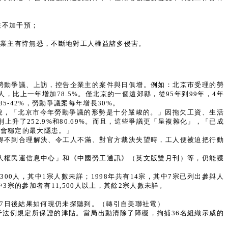
往不加干預；
企業主有恃無恐，不斷地對工人權益諸多侵害。
勞動爭議、上訪，控告企業主的案件與日俱增。例如：北京市受理的勞
91人，比上一年增加78.5%。僅北京的一個遠郊縣，從95年到99年，4年
-42%，勞動爭議案每年增長30%。
說，「北京市今年勞動爭議的形勢是十分嚴峻的。」因拖欠工資、生活
上升了252.9%和80.69%。而且，這些爭議更「呈複雜化」，「已成
社會穩定的最大隱患。」
得不到合理解決、令工人不滿、對官方裁決失望時，工人便被迫把行動
人權民運信息中心」和《中國勞工通訊》（英文版雙月刊）等，仍能獲
00人，其中1宗人數未詳；1998年共有14宗，其中7宗已列出參與人
中3宗的參加者有11,500人以上，其餘2宗人數未詳。
持續7日後結果如何現仍未探聽到。（轉引自美聯社電）
給予法例規定所保證的津貼。當局出動清除了障礙，拘捕36名組織示威的