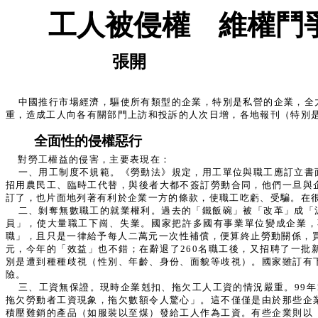
工人被侵權 維權鬥
張開
中國推行市場經濟，驅使所有類型的企業，特別是私營的企業，全
重，造成工人向各有關部門上訪和投訴的人次日增，各地報刊（特別
全面性的侵權惡行
對勞工權益的侵害，主要表現在：
一、用工制度不規範。《勞動法》規定，用工單位與職工應訂立書
招用農民工、臨時工代替，與後者大都不簽訂勞動合同，他們一旦與
訂了，也片面地列著有利於企業一方的條款，使職工吃虧、受騙。在
二、剝奪無數職工的就業權利。過去的「鐵飯碗」被「改革」成「
員」，使大量職工下崗、失業。國家把許多國有事業單位變成企業，
職」，且只是一律給予每人二萬元一次性補償，便算終止勞動關係，買
元，今年的「效益」也不錯；在辭退了260名職工後，又招聘了一
別是遭到種種歧視（性別、年齡、身份、面貌等歧視）。國家雖訂有
險。
三、工資無保證。現時企業剋扣、拖欠工人工資的情況嚴重。99
拖欠勞動者工資現象，拖欠數額令人驚心」。這不僅僅是由於那些企
積壓難銷的產品（如服裝以至煤）發給工人作為工資。有些企業則以