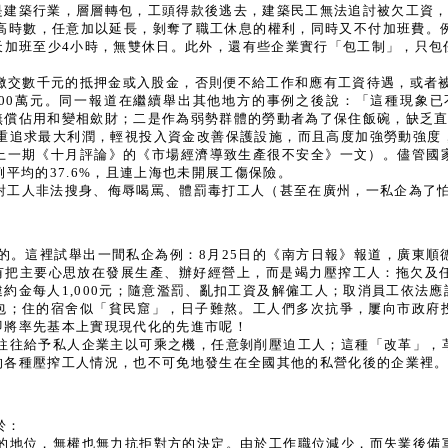
是建築行業，層層轉包，工頭得款後逃去，建築民工無法追討被欠工資
高時數，任意加以延長，剝奪了職工休息的權利，同時又不付加班費。例
天加班至少4小時，無雙休日。此外，還有些企業實行「包工制」，只包
繳交數千元的抵押金或入股金，否則便不給工作和應有工資待遇，或者被
,500萬元。同一報道在繼續舉出其他地方的事例之後說：「這種現象
無償佔用和變相歛財；二是作為弱勢群體的勞動者為了保住飯碗，缺乏
重追求最大利潤，輕視投入資金改善保護設施，而且高度加強勞動強度
上一期《十月評論》的《市場經濟導致生產很不安全》一文）。儘管國
平均的37.6%，且連上海也未開展工傷保險。
對工人非法搜身、侮辱喝罵、體罰毒打工人（甚至在廣州，一私企為了
的。這裡試舉出一間私企為例：8月25日的《南方日報》報道，廣東順
沒有把主要心思放在發展生產、辦好經營上，而是竭力壓搾工人：拖欠及
約金每人1,000元；隨意濫罰、亂扣工資及解僱工人；取消員工依法
包；住的宿舍似「貧民窟」，日子難熬。工人們多次抗爭，屢向市政府
即將率先基本上實現現代化的先進市呢！
往往給予私人企業主以可乘之機，任意剝削壓迫工人；這種「改革」，
的各種壓搾工人情況，也不可免地發生在全國其他的私營化後的企業裡
於：
的地位，無權也無力抗拒對方的決定。由於工作職位減少，而失業後備