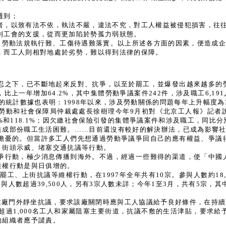
週到；
者，以致有法不依，執法不嚴，違法不究，對工人權益被侵犯損害，往
到工會的支援，從而更加陷於勢孤力弱狀態。
範，勞動法規執行難、工傷待遇難落實。以上所述各方面的因素，便造成
，而工人則相對地處於劣勢，難以得到法律的保障。
忍之下，已不斷地起來反對、抗爭，以至於罷工，並爆發出越來越多的
人，比上一年增加64.2%，其中集體勞動爭議案件242件，涉及職工6,1
統計數據也表明：1998年以來，涉及勞動關係的問題每年上升幅度為35
勞動和社會保障局仲裁處處長徐樹理今年9月初對《北京工人報》記者
和118.1%；因欠繳社會保險引發的集體爭議案件和涉及職工，同比分別
造成部份職工生活困難。……目前還沒有較好的解決辦法，已成為影響
擔憂的。但當許多工人們先想通過勞動爭議爭回自己的應有權益、爭議
、街頭示威、堵塞交通抗議等行動。
爭行動，極少消息傳播到海外。不過，經過一些難得的渠道，使「中國
維權行動是與日俱增的。
、上街抗議等維權行動，在1997年全年共有10宗。參與人數約18,3
的參與人數超過39,500人，另有3宗人數未詳；今年1至3月，共有5宗，其
休工人在廠門外靜坐抗議，要求該廠關閉時應與工人協議給予良好條件，在
，超過1,000名工人和家屬阻塞主要街道，抗議不敷的生活津貼，要求
的組織者應予譴責。