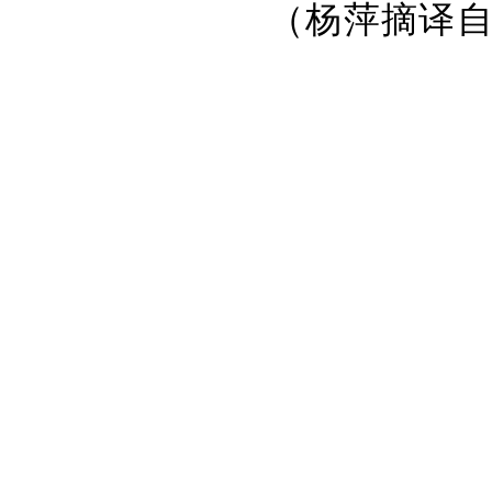
（杨萍摘译自