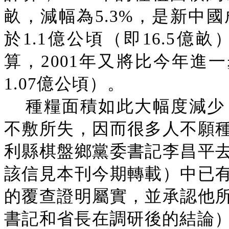
畝，減幅為5.3%，是新中
於1.1億公頃（即16.5
算，2001年又將比今年進一
1.07億公頃）。
種糧面積如此大幅度減少
不敷所失，因而很多人不願
利縣棋盤鄉黨委書記李昌平
該信見本刊今期轉載）中已
的覆查證明屬實，並承認他
書記和省長在調研後的結論