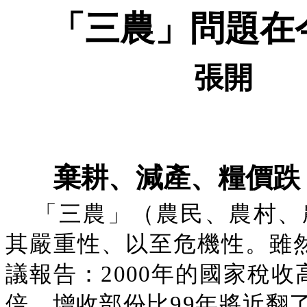
「三農」問題在
張開
棄耕、減產、糧價跌
「三農」（農民、農村、
其嚴重性、以至危機性。雖
議報告：2000年的國家稅
倍，增收部份比99年將近翻