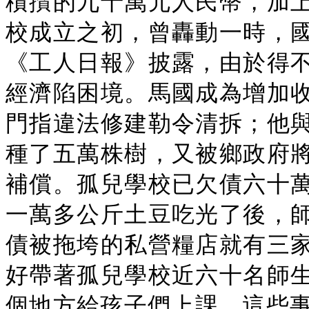
積攢的九十萬元人民幣，加
校成立之初，曾轟動一時，
《工人日報》披露，由於得
經濟陷困境。馬國成為增加
門指違法修建勒令清拆；他
種了五萬株樹，又被鄉政府
補償。孤兒學校已欠債六十
一萬多公斤土豆吃光了後，
債被拖垮的私營糧店就有三
好帶著孤兒學校近六十名師
個地方給孩子們上課。這些事