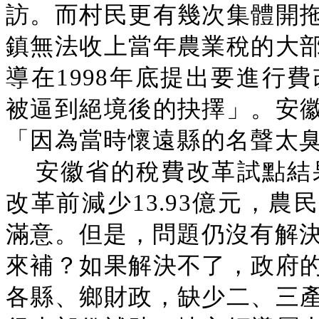
訪。而村民更有幾次集體開
鎮無法收上當年農業稅的大
導在1998年底提出要進行
被逼到絕境後的抉擇」。安
「因為當時懷遠縣的名聲太臭
安徽省的稅費改革試點結果
改革前減少13.93億元，農
滿意。但是，問題仍沒有解決
來補？如果解決不了，政府
各縣、鄉財政，缺少二、三