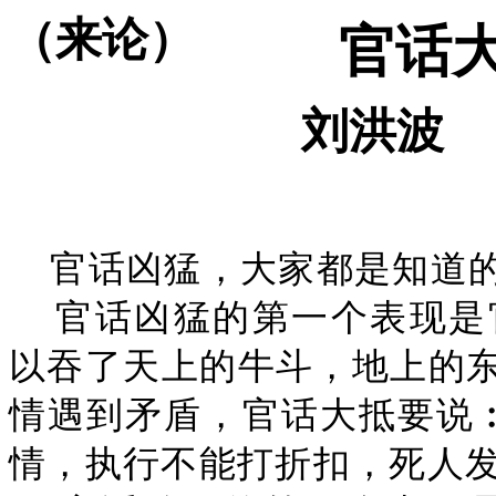
（来论）
官话
刘洪波
官话凶猛，大家都是知道
官话凶猛的第一个表现是
以吞了天上的牛斗，地上的
情遇到矛盾，官话大抵要说
情，执行不能打折扣，死人发