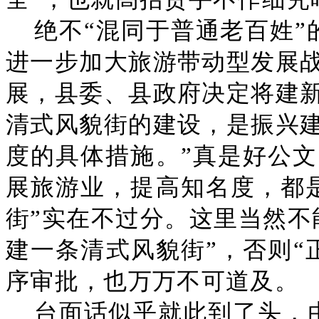
绝不“混同于普通老百姓”
进一步加大旅游带动型发展
展，县委、县政府决定将建
清式风貌街的建设，是振兴
度的具体措施。”真是好公
展旅游业，提高知名度，都
街”实在不过分。这里当然不
建一条清式风貌街”，否则“
序审批，也万万不可道及。
台面话似乎就此到了头，