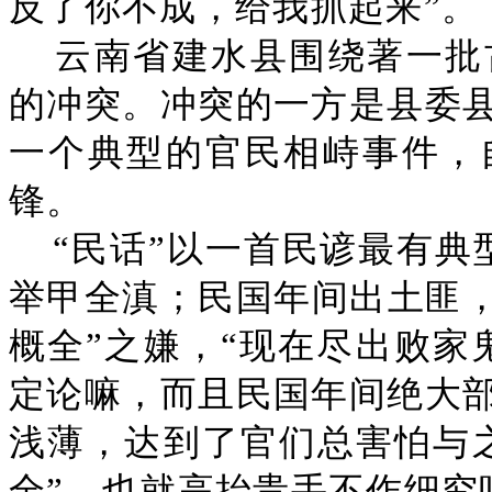
反了你不成，给我抓起来”。
云南省建水县围绕著一批
的冲突。冲突的一方是县委
一个典型的官民相峙事件，
锋。
“民话”以一首民谚最有典
举甲全滇；民国年间出土匪，
概全”之嫌，“现在尽出败家
定论嘛，而且民国年间绝大
浅薄，达到了官们总害怕与之
全”，也就高抬贵手不作细究