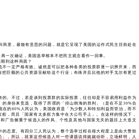
选和局里，最饶有意思的问题，就是它呈现了美国的运作式民主目前处在
是再一次确证，美国选举根本不把民主观念看作一回事。
预期到这种局面？
也不一定严格有效。诚然是可以把各种各类的投票群逐一识辨开来，而
有把巨额的公共资源呈献给这个行业；布殊并且比他的对手戈尔有更过
奇的。不过，若是谈到投票群的实际投票，往往却是不容易用利益作为
」的身份来竞选，取得了所谓的「排山倒海的胜利」（是在不足30%合
现在的80%人民认为，美国政府是「为少数人和特别利益而管治，而不
言权，而且「国家有太多权力集中在大公司手上」。在这样的情况下，
媒和广告侧重于候选人的作风、个性及其他与国策无关的题目上大造文
中的态度。有四分三人民认为，整个选举过程在很大程度上是由大赞助
论」，所以，就算这些候选人对一些课题说得娓娓动听，立场鲜明，人