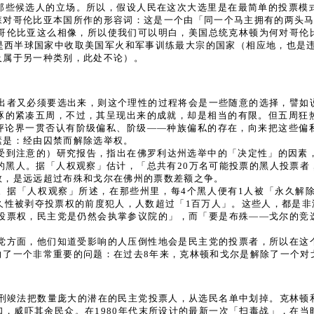
那些候选人的立场。所以，假设人民在这次大选里是在最简单的投票模
森对哥伦比亚本国所作的形容词：这是一个由「同一个马主拥有的两头
哥伦比亚这么相像，所以使我们可以明白，美国总统克林顿为何对哥伦
西半球国家中收取美国军火和军事训练最大宗的国家（相应地，也是违
及属于另一种类别，此处不论）。
出者又必须要选出来，则这个理性的过程将会是一些随意的选择，譬如
琢的紧凑五周，不过，其呈现出来的成就，却是相当的有限。但五周狂
评论界一贯否认有阶级偏私、阶级——种族偏私的存在，向来把这些偏
素是：经由囚禁而解除选举权。
受到注意的）研究报告，指出在佛罗利达州选举中的「决定性」的因素，
的黑人。据「人权观察」估计，「总共有20万名可能投票的黑人投票
数，是远远超过布殊和戈尔在佛州的票数差额之争。
。据「人权观察」所述，在那些州里，每4个黑人便有1人被「永久解
久性被剥夺投票权的前度犯人，人数超过「1百万人」。这些人，都是
投票权，民主党是仍然会执掌参议院的」，而「要是布殊——戈尔的竞
党方面，他们知道受影响的人压倒性地会是民主党的投票者，所以在这
向了一个非常重要的问题：在过去8年来，克林顿和戈尔是解除了一个对
。严刑竣法把数量庞大的潜在的民主党投票人，从选民名单中划掉。克林
，威吓其余民众。在1980年代末所设计的最新一次「扫毒战」，在