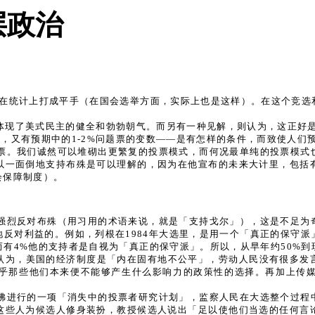
层政治
选人在统计上打成平手（在国会选举方面，实际上也是这样）。在这个竞
体现了美式民主的健全和勃勃朝气。而另有一种见解，则认为，这正好
，又有预期中的1-2%问题票的变数——是有怎样的条件，而致使人们
票。我们诚然可以堆砌出更繁复的投票模式，而何况最单纯的投票模式
以一面倒地支持布殊是可以理解的，因为在他宣布的未来大计里，包括
会保障制度）。
强烈反对布殊（用习用的术语来说，就是「支持戈尔」），这是不足为
反对利益的。例如，列根在1984年大选里，是用一个「真正的保守派
有4%他的支持者是自视为「真正的保守派」。所以，从早年约50%到
民认为，美国的经济制度是「内在固有地不公平」，劳动人民没有很多发
乎那些他们本来便不能够产生什么影响力的政策性的选择。再加上传
佛进行的一项「消失中的投票者研究计划」，监察人民在大选整个过程
这些人为候选人修身装扮，教授候选人说出「足以使他们当选的任何言