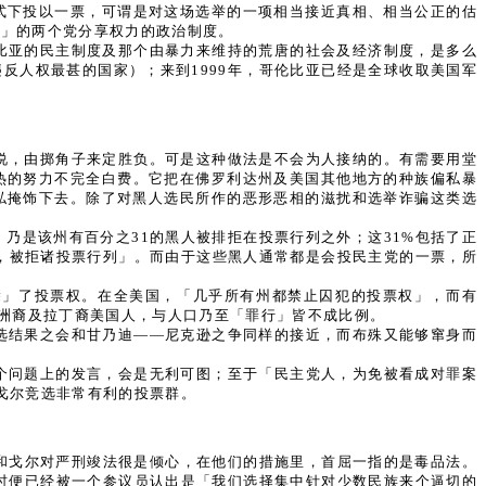
式下投以一票，可谓是对这场选举的一项相当接近真相、相当公正的估
马」的两个党分享权力的政治制度。
比亚的民主制度及那个由暴力来维持的荒唐的社会及经济制度，是多么
反人权最甚的国家）；来到1999年，哥伦比亚已经是全球收取美国军
说，由掷角子来定胜负。可是这种做法是不会为人接纳的。有需要用堂
热的努力不完全白费。它把在佛罗利达州及美国其他地方的种族偏私暴
私掩饰下去。除了对黑人选民所作的恶形恶相的滋扰和选举诈骗这类选
乃是该州有百分之31的黑人被排拒在投票行列之外；这31%包括了正
者，被拒诸投票行列」。而由于这些黑人通常都是会投民主党的一票，所
除」了投票权。在全美国，「几乎所有州都禁止囚犯的投票权」，而有
非洲裔及拉丁裔美国人，与人口乃至「罪行」皆不成比例。
选结果之会和甘乃迪——尼克逊之争同样的接近，而布殊又能够窜身而
个问题上的发言，会是无利可图；至于「民主党人，为免被看成对罪案
戈尔竞选非常有利的投票群。
顿和戈尔对严刑竣法很是倾心，在他们的措施里，首屈一指的是毒品法。
当时便已经被一个参议员认出是「我们选择集中针对少数民族来个逼切的