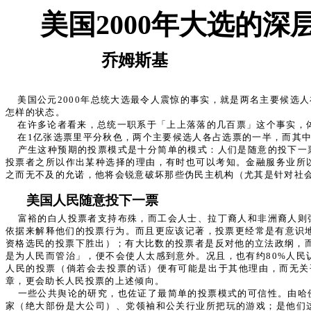
美国2000年大选的深
乔姆斯基
美国公元2000年总统大选最令人震惊的事实，就是两名主要候
怎样的状态。
在许多论者看来，总统一职系于「上上落落的几百票」这个事实，
在1亿张选票里平分秋色，两个主要候选人各占选票的一半，而其中
产生这种预期的投票模式是十分简单的模式：人们是随意的投下一
投票者之所以作出某种选择的理由，有时也可以考知。金融服务业所
之而无不及的允诺，他将会锐意破坏那些伪民主机构（尤其是针对社
美国人民随意投下一票
富裕的白人投票者支持布殊，而工会人士、拉丁裔人和非洲裔人则
依据来解释他们的投票行为。而且更应该记著，投票更经常是有意识地
资格选民的投票下胜出）；有大比数的投票者是反对他的立法政纲，而
是为人民而管治」，便不会使人太感到意外。况且，也有约80%人
人民的投票（倘若会去投票的话）便有可能是出于其他理由，而无关
章，更会助长人民投票的上述倾向。
一些公共舆论的研究，也佐证了最简单的投票模式的可信性。由哈
家（绝大部份是大公司）、党领袖和公关行业所把玩的游戏；是他们