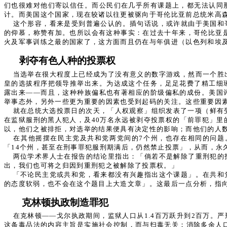
们也很难对他们寄以信任。而公民们在几乎所有课题上，都无法认同
计。而美国这个国家，现在较诸以往更被驱向于哥伦比亚前总统米高
这个形容，看来是受到普遍公认的。插句话说，或许就由于美国和
的仰慕，称赞有加。也所以会有这种事实：在过去十年来，哥伦比亚是
火及军事训练之最的国家了，这方面而且仍在与年俱进（以色列和埃
剥夺有色人种的投票权
当选举在很大程度上已经成为了没有意义的数字游戏，然而一个胜
皇的选拔程序把领导推举出来。为达成这个任务，足足花费了精工细
露出来——而且，这种种族偏私也有著相应的阶级偏私的成份。美国
举事态外，另外一些更为重要的因素也受到起码的关注。这些重要因
就在总统大选投票日的次天，「人权观察」组织发表了一项（鲜有
在监狱服刑的黑人犯人，及40万名永远被剥夺投票权的「前罪犯」里
以，他们之被排拒，对选举的结果便具有决定性的影响；而他们的人
在其他摇摆在民主党及共和党两党间的7个州，也存在相同的问题
「14个州，甚至在刑事罪犯服刑期满后，仍然禁止投票」，从而，永
两位学术界人士在报告的结论里指出：「倘若不是解除了重刑犯的
出，我们也可将之归因到重刑犯之被解除了投票权。」
「不论民主党或共和党，看来都没有兴趣指出这个课题」。在共和
的态度软弱，也不会在这个题目上大造文章」。这最后一点分析，指
克林顿执政制造罪犯
在克林顿——戈尔执政期间，监狱人口从1.4百万跃升到2百万
这条毒品法的内容主旨是实施社会控制，而与扫毒无关：消除多余人口