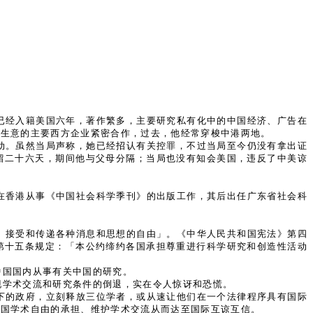
已经入籍美国六年，著作繁多，主要研究私有化中的中国经济、广告在
做生意的主要西方企业紧密合作，过去，他经常穿梭中港两地。
动。虽然当局声称，她已经招认有关控罪，不过当局至今仍没有拿出证
留二十六天，期间他与父母分隔；当局也没有知会美国，违反了中美谅
在香港从事《中国社会科学季刊》的出版工作，其后出任广东省社会科
。
、接受和传递各种消息和思想的自由」。《中华人民共和国宪法》第四
第十五条规定：「本公约缔约各国承担尊重进行科学研究和创造性活动
中国国内从事有关中国的研究。
现学术交流和研究条件的倒退，实在令人惊讶和恐慌。
下的政府，立刻释放三位学者，或从速让他们在一个法律程序具有国际
中国学术自由的承担、维护学术交流从而达至国际互谅互信。