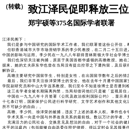
（转载）
致江泽民促即释放三位
郑宇硕等375名国际学者联署
江泽民阁下：
我们是参与中国研究的国际学术工作者。我们联署签这份公开信，
任职香港城市大学市场营销学系的李少民教授，在二月二十五日进
中国的影响与运用。李少民在一九八八年获得普林斯顿大学社会学博
我们也深切关注被拘捕，原居于美国首都华盛顿的高瞻教授。她在
据来。她的丈夫薛东华也曾在当局没有提出控罪之下遭拘留，及后获
解协议。
高瞻主要研究中国留学生，特别是女性，在出国留学数年之后的情
最后，我们非常关注徐泽荣博士的安全。他在去年十月遭中国国家
学院副研究员和中山大学连系教授。我们至今不知道徐博士是否遭到
这三名学者全被长期隔离拘禁，当局却借词他们只是被「监视居住
中国在一九九八年十月签署《公民及政治权利国际公约》，显示承
十七条订明，国家保护公民进行科学研究、文学艺术创作和其他文化
所不可缺少的自由」。
高瞻、李少民、徐泽荣的被捕，违反了上述的基本人权。事件也令
学术关系一向是中国与外界改良关系的最前线。数以万计的学者、
充满活力的公民社会、交换意见及想法的自由，对于一个社会的健
水平的法庭内（包括能够自由选委任辩护律师、得以定时会见其领事