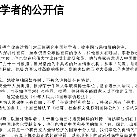
学者的公开信
希望向你表达我们对三位研究中国的学者，被中国当局扣留的关注。
入深圳时被捕，至今仍没公布他被捕的原因，和他被关在哪里。李教授
士学位，他也曾在哈佛大学出任博士后研究员。他与多家有意进入中国
二月十一日被捕，当局指她为不具名的外国情报机构，从事「间谍」活
得释放。他极力否认对高瞻的指控。高瞻夫妇的五岁大美籍儿子也遭拘
况。她被单独囚禁多时，不被允许接洽任何协助。
安全部人员拘捕。徐泽荣于牛津大学取得博士学位，是香港永久居民，
检控，也不知他面对什么控罪。据悉，徐泽荣不能跟家人以至律师见面
」，这完全违反《中华人民共和国刑事诉讼法》。
担为人民保护人身自由，不受「任意逮捕和拘禁」，并保证所有「寻求
活动的自由。中国已确认了《经济、社会和文化权利国际公约》；公约
华裔，以至外籍学者，由于担心自己将遭受同样的对待，而妨碍他们在
为中国现代化贡献良多，他们也协助中国和外国的相互了解。因此，出
康，尤其是一个将要投入全球经济的国家十分关键。我们恭敬的促请阁
代表），有真正机会就正式起诉申辩，以表现阁下的政府对保护及鼓励