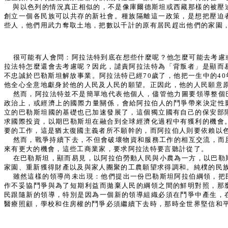
與以色列的情況真正相似的，不是像庫爾德斯坦或西藏那樣的被壓
創立一個各民族可以共存的新社會。種族隔離這一政策，是想把壓迫
些人，他們用武力奪取土地，把數以千計的原有居民趕出他們的家園
很可能有人會問：阿拉法特到底在想些什麼呢？他怎麼可能去考慮
拉法特怎麼還會去考慮呢？因此，譴責阿拉法特為「背叛者」是顯而
不忠誠於巴勒斯坦解放事業。阿拉法特已經70歲了，他把一生中的4
他全心全意地獻身於他的人民及人民的願望。正因此，他的人民願意
然而，阿拉法特並不是簡單地代表他個人，儘管他力圖要領導整個
政治上，或經濟上的國際力量關係，會給阿拉伯人的鬥爭帶來決定性影
立的巴勒斯坦國的基礎也已加速發展了，這個獨立國有自己的保安部
求國際投資，以期巴勒斯坦在融合到全球經濟化過程中有獲利的機會
要的工作，這是猶太復國主義者所不願幹的，而阿拉伯人則要依賴以
然而，戰爭持續下去，不但會破壞物資和服務工作的相互交流，而
來有更大的機會，這些工商業家，要求阿拉法特要言聽計從了。
在巴勒斯坦，顯而易見，以阿拉伯勞動人民與小農為一方，以巴勒
家園、重新獲得財產以及與家人團聚的工農願望求得調和。純樸的民
雖然這樣的領導尚未出現：他們提出一份巴勒斯坦阿拉伯綱領，把
作不妥協鬥爭與為了短期利益而拋棄人民的綱領之間的鮮明對照，那
民跟隨新的領導，特別是因為一個新的領導組織必須在鬥爭中產生，
醫療照顧，學校和住房權的鬥爭必須繼續下去時，那時全世界堅信和