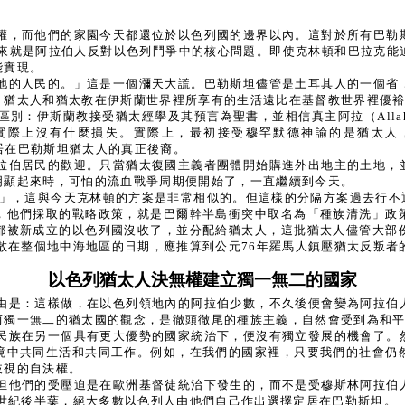
權，而他們的家園今天都還位於以色列國的邊界以內。這對於所有巴勒
以來就是阿拉伯人反對以色列鬥爭中的核心問題。即使克林頓和巴拉克
能實現。
地的人民的。」這是一個瀰天大謊。巴勒斯坦儘管是土耳其人的一個省
：猶太人和猶太教在伊斯蘭世界裡所享有的生活遠比在基督教世界裡優
區別：伊斯蘭教接受猶太經學及其預言為聖書，並相信真主阿拉（All
實際上沒有什麼損失。實際上，最初接受穆罕默德神諭的是猶太人
定居在巴勒斯坦猶太人的真正後裔。
拉伯居民的歡迎。只當猶太復國主義者團體開始購進外出地主的土地，
明顯起來時，可怕的流血戰爭周期便開始了，一直繼續到今天。
案」，這與今天克林頓的方案是非常相似的。但這樣的分隔方案過去行不通
，他們採取的戰略政策，就是巴爾幹半島衝突中取名為「種族清洗」政
都被新成立的以色列國沒收了，並分配給猶太人，這批猶太人儘管大部
分散在整個地中海地區的日期，應推算到公元76年羅馬人鎮壓猶太反叛者
以色列猶太人決無權建立獨一無二的國家
由是：這樣做，在以色列領地內的阿拉伯少數，不久後便會變為阿拉伯
而獨一無二的猶太國的觀念，是徹頭徹尾的種族主義，自然會受到為和
民族在另一個具有更大優勢的國家統治下，便沒有獨立發展的機會了。
境中共同生活和共同工作。例如，在我們的國家裡，只要我們的社會仍
歧視的自決權。
但他們的受壓迫是在歐洲基督徒統治下發生的，而不是受穆斯林阿拉伯
0世紀後半葉，絕大多數以色列人由他們自己作出選擇定居在巴勒斯坦。