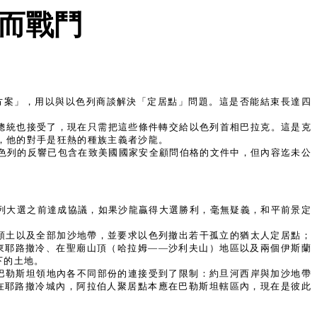
而戰鬥
頓方案」，用以與以色列商談解決「定居點」問題。這是否能結束長達四
總統也接受了，現在只需把這些條件轉交給以色列首相巴拉克。這是克
，他的對手是狂熱的種族主義者沙龍。
。以色列的反響已包含在致美國國家安全顧問伯格的文件中，但內容迄未公
色列大選之前達成協議，如果沙龍贏得大選勝利，毫無疑義，和平前景定
領土以及全部加沙地帶，並要求以色列撤出若干孤立的猶太人定居點；
東耶路撤冷、在聖廟山頂（哈拉姆——沙利夫山）地區以及兩個伊斯蘭
下的土地。
巴勒斯坦領地內各不同部份的連接受到了限制：約旦河西岸與加沙地帶
在耶路撤冷城內，阿拉伯人聚居點本應在巴勒斯坦轄區內，現在是彼此