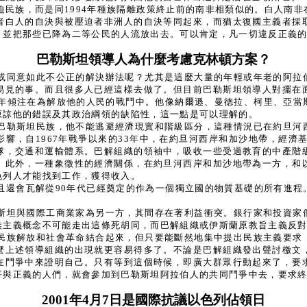
迫民族，而是同1994年種族隔離政策終止前的南非相類似的。白人南
者白人的自決與被壓迫者非洲人的自決等同起來，而猶太復國主義者採
，並把那些已降為二等公民的人流放出去。可以肯定，凡一切違反正義
巴勒斯坦領導人為什麼考慮克林頓方案？
或同意如此不公正的解決辦法呢？尤其是這麼大量的年輕或年老的阿拉
易見的事。而且很多人已經這樣去做了。但目前巴勒斯坦領導人對擺在
0年傾注在為解放他的人民的戰鬥中。他像納爾遜、曼德拉、柯里、亞
原諒他的錯誤及其政治綱領的缺陷性，這一點是可以理解的。
巴勒斯坦民族，他不能逃避經濟現實和階級區分，這種情況已在約旦河
響，自1967年戰爭以來的33年中，在約旦河西岸和加沙地帶，經濟基
隊，交通和運輸體系。巴解組織的領袖中，吸收一些受過教育的中產階
。此外，一種象徵性的經濟關係，在約旦河西岸和加沙地帶為一方，和
色列人才能找到工作，獲得收入。
且還會瓦解從90年代已經奠定的作為一個獨立國的物質基礎的所有進程
斯坦與國際工商業家為另一方，其間存在著利益衝突。銀行家和投資家
族主義概念不可能走出這條死胡同，而巴解組織或伊斯蘭原教旨主義反
民族解放和社會革命結合起來，但只要能斷然地集中提出民族主義要求
麼上述領導組織的出現就更容易得多了。不論是巴解組織發出聲討檄文
在鬥爭中來證明自己。只有等到這個時候，即廣大群眾行動起來了，要
平與正義的人們，就會參加到巴勒斯坦阿拉伯人的共同鬥爭中去，要求
2001年4月7日是國際抗議以色列佔領日