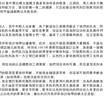
非在社會中要比猶太復國主義者有深得多的根基，正因此，黑人南非力圖
取同樣方法，號召把獨一無二的國家，只交給最近移民到巴勒斯坦的那
的和平協議都將以失敗告終。
伯人，其中年輕人佔多數，為了解放自己家園而獻去了他們的生命，阿
面前的任務處理不當，儘管是事實，但這並不因為阿拉法特及其夥伴們
當斯以及其他民族主義戰士們一樣，贏得了人民愛戴和效忠，這正是因為
西岸和加沙地帶佔據優勢。此外，他也不能忽視國際力量關係，不論在
礎設施已經形成，特別在1993年奧斯陸協議簽訂以來，為創建一個獨
級人物，他們從日益加強的經濟發展中獲得利益。巴勒斯坦商人正在尋
以以色列為另一方之間已經展開了。以色列人要依賴阿拉伯勞工去幹必
。阿拉伯的以及國際的工商業家，他們現在有利可圖，而且還預見到未
們的願望是要保持和解，才能使金錢源源而來，但這卻不能同要求解放
對派（如哈瑪斯）也無法提供任何出路。
，使全體巴勒斯坦難民回歸家園，而且要用行動來證明：在為民族解放
，也不論是空洞抽象地號召成立革命的馬克思主義政黨，都不能說服人
求回歸家園權，要求市民權，要求在以色列領地內的阿拉伯人有更好的
終止以色列的軍事行為，撤出約旦河西岸和加沙地帶的猶太定居點。