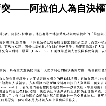
衝突——阿拉伯人為自決權
和攝影記者。阿拉法特承認，他已有條件地接受克林頓總統提出的「華盛
曼告訴美聯社記者說：「阿拉法特以積極態度提出我們的立場，而克林頓
利。而巴拉克呢，同樣也是他首相任期的最後日子，他正面臨著2月大選
官吉利德．謝爾（Gilead Sher）前往華盛頓去會見國務院官員
久的衝突。具有重大意義的倒是：人們所關心的解決衝突方案，能否在以
伯人僅有某些讓步；方案規定建立獨立的巴勒斯坦國，它擁有西岸95%
巴勒斯坦人以補償。方案還讓巴勒斯坦控制著阿拉伯人聚居區，例如在
est wall），看來他們還有權開發哈拉姆——沙利夫山（即聖廟山）
際邊界均受以色列的控制，包括約旦河西岸與約旦之間的全部邊界線。
成兩片了，僅在該地區的南部和北部之間留出唯一的交叉連接點。甚至
況如此惡劣，但這還不是克林頓方案中最糟糕的條文。