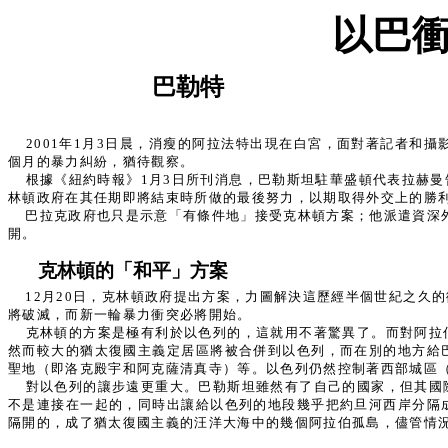
以巴
巴勒特
2001年1月3日晨，消瘦的阿拉法特出現在白宮，面對著記者
個月的暴力糾紛，猶待觀察。
根據《紐約時報》1月3日所刊消息，巴勒斯坦駐華盛頓代表拉赫
林頓政府在其任期即將結束時所做的最後努力，以期取得外交上的勝
巴拉克政府也只是示意「有條件地」接受克林頓方案；他派遣資深外交
開。
克林頓的「和平」方案
12月20日，克林頓政府提出方案，力圖解決這歷經半個世紀之
將破滅，而新一輪暴力衝突必將開始。
克林頓的方案是極有利於以色列的，這就用不著驚異了。而對阿拉
然而較大的猶太復國主義定居區將被合併到以色列，而在別的地方給
聖地（即洛克殿宇和阿克薩清真寺）等。以色列仍然控制著西部城區（w
對以色列的讓步遠更重大。巴勒斯坦雖然有了自己的國家，但其國
不是連接在一起的，同時出讓給以色列的地段幾乎把約旦河西岸分隔
隔開的，成了猶太復國主義的汪洋大海中的幾個阿拉伯孤島，儘管情