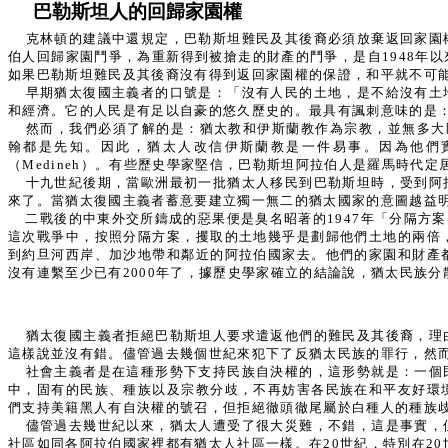
巴勒斯坦人的回歸家園權
克林頓的建議中還規定，巴勒斯坦難民及其後裔必須放棄返回家園
伯人回歸家園鬥爭，為重新得到被搶走的財產的鬥爭，是自1948年
如果巴勒斯坦難民及其後裔沒有得到返回家園權的保證，和平就不可
早期猶太復國主義者的口號是：「沒有人民的土地，是不給沒有土
和經濟。它的人民是有足以自豪的悠久歷史的。最具有諷刺意味的是
然而，我們必須了解的是：猶太教和伊斯蘭教作為宗教，並無多大
翰都是先知。因此，猶太人改信伊斯蘭教是一件易事。因為他們
（Medineh）。有些歷史學家堅信，巴勒斯坦阿拉伯人是羅馬時代
十九世紀後期，當歐洲最初一批猶太人移民到巴勒斯坦時，受到阿
來了。當猶太復國主義者蓄意要建立獨一無二的猶太國家的意圖越益
二戰後的中東外交所鑄成的惡果便是臭名昭著的1947年「分隔方
這次戰爭中，按照分隔方案，攫取的土地幾乎是劃歸他們土地的兩倍
到約旦河西岸、加沙地帶和鄰近的阿拉伯國家去。他們的家園和財產
沒有連繫至少已有2000年了，據歷史學家確立的結論說，猶太民族
猶太復國主義者拒絕巴勒斯坦人要求遣返他們的難民及其後裔，理
這樣說並沒有錯。儘管過去幾個世紀來犯下了反猶太民族的罪行，然
社會主義者是在這種形勢下支持民族自決權的，這形勢就是：一個
中，固有的民族、種族以及宗教分歧，不再妨害各民族在和平友好環
們支持美籍黑人有自決權的號召，但拒絕徹頭徹尾屬於白種人的種族
儘管過去幾世紀以來，猶太人遭受了很大災難，不錯，這是事實，
社區如同各阿拉伯國家裡都有猶太人社區一樣。在20世紀，特別在2