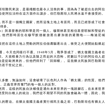
斯坦難民來說，是最殘酷也最令人沮喪的事，因為為了被趕出去的阿拉
能迫使阿拉法特在這方面作出讓步，但巴勒斯坦人民將永遠不會接受的。
，而不是一個獨立國家，然而這塊土地上有居民，而且已經形成了社會
裕得多。
ah）與基督教的耶和華是同一個人。穆斯林甚至相信基督耶穌和聖徒約
，他們那時居住在穆罕默德被放逐出麥加後的避難地——梅迪尼城
並把在這些土地上勞動的阿拉伯佃農驅逐出去，衝突之火便開始點燃起
，今天也同樣行不通。1948年5月，戰爭形成了，猶太復國主義者在
策。大規模暴力行為以及隨之而起的大恐怖，把數以千計的阿拉伯人趕
份是從歐洲來的，但他們得到了「回歸權」。這批猶太民族與巴勒斯坦
的若干世紀之前。
人多數，無論如何，這會破壞了以色列人作為「猶太國」的性質。他們
平、正義世界而奮鬥的每一個人的反對。
然而，這樣的民族自決權僅是通向未來世界的一塊踏腳石，在未來世界
然受到白種人的統治，我們從不期望不同的民族會融為一體，因此，我
人的壓迫。在猶太復國主義者實行殖民主義之前，巴勒斯坦也有猶太人