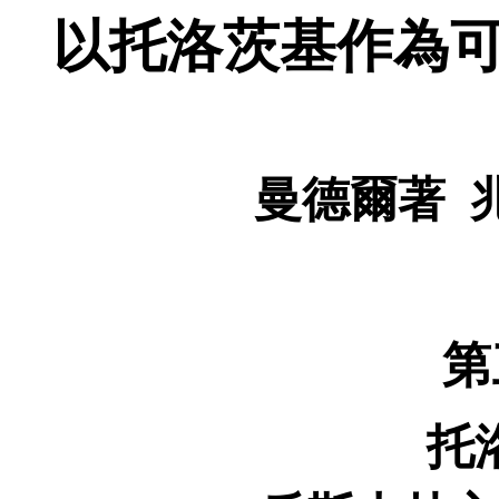
以托洛茨基作為
曼德爾著
第
托