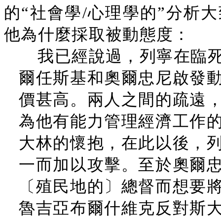
的“社會學/心理學的”分析
他為什麼採取被動態度：
我已經說過，列寧在臨
爾任斯基和奧爾忠尼啟發
價甚高。兩人之間的疏遠
為他有能力管理經濟工作
大林的懷抱，在此以後，
一而加以攻擊。至於奧爾
〔殖民地的〕總督而想要
魯吉亞布爾什維克反對斯