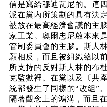
信是寫給穆迪瓦尼的。這
派在黨內所策劃的具有決
被放在最高經濟會議的主
家工業。奧爾忠尼啟本來
管制委員會的主腦。斯大
願相反，而且被組織給以
所支持的反對斯大林的布
克監獄裡。在黨以及〔共
統都發生了同樣的“改組”
隔著觀念上的鴻溝，而且