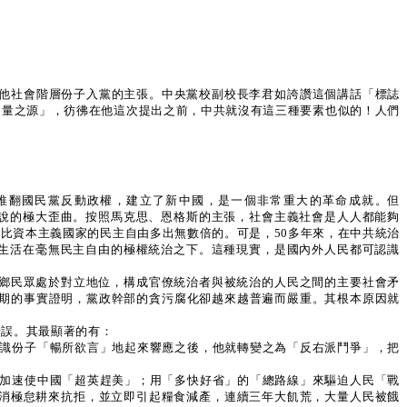
其他社會階層份子入黨的主張。中央黨校副校長李君如誇讚這個講話「標誌
力量之源」，彷彿在他這次提出之前，中共就沒有這三種要素也似的！人們
推翻國民黨反動政權，建立了新中國，是一個非常重大的革命成就。但
說的極大歪曲。按照馬克思、恩格斯的主張，社會主義社會是人人都能夠
比資本主義國家的民主自由多出無數倍的。可是，50多年來，在中共統治
生活在毫無民主自由的極權統治之下。這種現實，是國內外人民都可認識
鄉民眾處於對立地位，構成官僚統治者與被統治的人民之間的主要社會矛
長期的事實證明，黨政幹部的貪污腐化卻越來越普遍而嚴重。其根本原因就
錯誤。其最顯著的有：
知識份子「暢所欲言」地起來響應之後，他就轉變之為「反右派鬥爭」，把
圖加速使中國「超英趕美」；用「多快好省」的「總路線」來驅迫人民「戰
以消極怠耕來抗拒，並立即引起糧食減產，連續三年大飢荒，大量人民被餓