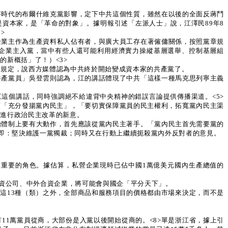
寧時代的布爾什維克黨影響，定下中共這個性質，雖然在以後的全面反蔣鬥
資本家，是「革命的對象」。據明報引述「左派人士」說，江澤民89年8
>
企業主作為生產資料私人佔有者，與廣大員工存在著僱傭關係，按照黨章規
企業主入黨，當中有些人還可能利用經濟實力操縱基層選舉、控制基層組
新概括」了！）<3>
和規定，說西方媒體認為中共終於開始變成資本家的共產黨了。
共產黨員」吳登雲則認為，江的講話體現了中共「這樣一種馬克思列寧主義
這個講話，同時強調絕不給違背中央精神的錯誤言論提供傳播渠道。<5>
須「充分發揚黨內民主」，「要切實保障黨員的民主權利，拓寬黨內民主渠
實進行政治民主改革的新意。
治體制上要有大動作，首先應該從黨內民主著手。「黨內民主首先需要黨的
。即：堅決維護一黨獨裁；同時又在行動上繼續扼殺黨內外反對者的意見。
重要的角色。據估算，私營企業現時已佔中國1萬億美元國內生產總值的
外資公司、中外合資企業，將可能會與國企「平分天下」。
了這13種（類）之外，全部商品和服務項目的價格都由市場來決定，而不是
1萬黨員從商，大部份是入黨以後開始從商的。<8>單是浙江省，據上引