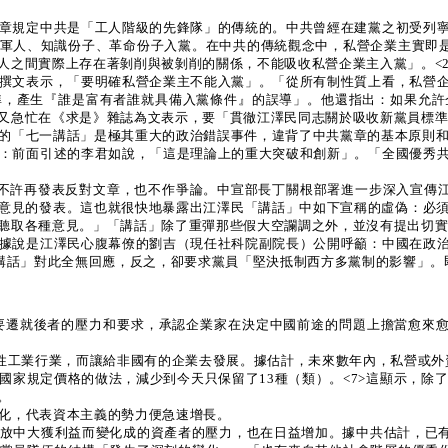
章規定中共是「工人階級的先鋒隊」的傳統的。中共曾經在建黨之初受列
軍人、知識份子、革命份子入黨。在中共的傳統觀念中，私營企業主實即是
人之間實際上存在著剝削與被剝削的關係，不能吸收私營企業主入黨」。<2
撰文表示，「要明確私營企業主不能入黨」。「從所有制性質上看，私營
準，產生『誰是富有者誰就具備入黨條件』的誤導」。他還指出：如果允許
又急忙在《求是》雜誌為文表示，要「貫徹江澤民同志關於吸收新黨員標準的
的「七一講話」是極其重大的政治錯誤事件，違背了中共黨章的基本原則
：前面引述的李君如說，「這是理論上的重大突破和創新」。「全國優秀
不許再發表反對文章，也不作爭論。中宣部長丁關根部署進一步深入宣傳江
意見的發表。這也就很快地暴露出江澤民「講話」中如下宣稱的虛偽：必
聽取各種意見。」「講話」除了重彈那些假大空讕調之外，並沒有提出切
據說是江澤民心腹幕僚的劉吉（現任社科院副院長）公開呼籲：中國在政
一講話」對此全無回應，反之，卻要求黨員「堅決抵制西方多黨制的影響」
要遷就後者的壓力和要求，承認企業家在決定中國前途的問題上擔當愈來愈
爭性工業行業，而讓給非國有的企業去發展。據估計，未來數年內，私營或
家規定價格的做法，減少到今天只保留了13種（類）。<7>這顯示，除
。
化，代表資本主義的勢力便急速增長。
放中大獲利益而變化成的資產者的壓力，也在日益增加。據中共估計，已有1