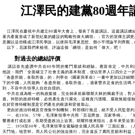
江澤民的建黨80週年
江澤民在慶祝中共建立80週年大會上，發表了長篇講話。這篇講話總
著共產黨形成了新世紀黨的建設的戰略性偉大綱領」；官方的宣傳主調更
意圖以這些構成江澤民學說，以便與毛澤東思想、鄧小平理論平列齊觀，
以下，且讓我們來檢視、評論這個「綱領」是如何「偉大」吧！
對過去的總結評價
講話首先盛讚中共在80年間的奮鬥業績和經驗。應當肯定，中共
他說：我們「全面確立了社會主義的基本制度，使佔世界人口四分之一
「各盡所能，各取所值」的；列寧在《國家與革命》一書中更加以詳細闡
下的中國，人民能夠「各盡所能，各取所值」，過著豐衣足食的生活嗎
到，不容中共領導人自吹自擂的。
中共在成為唯一的執政黨後，完全師承前蘇聯斯大林的獨裁手法，對
盾。幹部的政經特權，必然產生貪污腐化，這種貪污瀆職、腐敗無能侵蝕
在於官僚特權制度是它們產生的根源和背後靠山。
更由於政治特權及官僚集中制機制，幹部橫行無忌，絕不受人民監督約
一、在1956、57年，毛澤東領導中共用「百花齊放、百家爭鳴」
響應者打成右派，長期受盡政治上迫害。胡耀邦後來指出，多年來受迫害
二、1958至60年，毛澤東領導全黨驅使全國人民高舉「三面紅旗
天鬥地」地苦幹。而人民公社的強迫推行，完全違反了農民意願和利益，