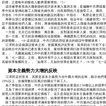
目標，之後每年的吸收人數將逐漸增加。<1>
這項被學者視為大膽創新的容許資本家入黨的主張，是偏離中共歷屆黨
爭中並未發揮此種工人階級先鋒作用，但長期間也只是接受工人、農民、
月曾在《中共中央關於加強黨的建設的通知》中指出：「私營企業主同工
再舉出浙江省委書記張德江以前的意見為例。他去年在《黨建研究》中
定不能吸收他們入黨。否則，將會模糊黨的性質和工人階級先鋒隊的標
織，甚至產生嚴重的政治後果。（但在江澤民發表這項主張之後，張德江
一方面，北京已出現幾份「萬言書」，反對讓資本家入黨，指責江澤民
另一方面，官方的宣傳機器則全面開動，傳播讚美江澤民的頌詞。例如
的新覺醒」。<4>這就是說，中共已因此而從過去的錯誤中覺醒過來！
江澤民在這個講話發表之前，曾嚴厲批評反對者，當局則在7月初下令
這反映出中共黨內已產生重大歧見，黨領導層要用行政手段壓制那些不同
道」；「凡屬黨組織工作中的重大問題都應力求組織廣大黨員討論，充分
在「七一講話」之前，黨內外有不少人士都提出要進行民主政制改革。
高級領導集團民主」，「如果不，又如何領導全黨民主？」<6>但「七
資本主義勢力大增的反映
江澤民這些意見，其實是資本主義勢力在中國大增的反映，顯示他們
20%以上，並僱用數以百萬計的國企下崗工人。
為了爭取加入世貿，中共去年開始要求國有企業退出150種以上的競
又為了推行市場經濟，中共逐步取消了過去幾乎全部商品和服務項目由國
按照人民需要和利益來規定價格了，這又是屈從於資本主義者壓力的結果
像上述這樣的政策措施的推行，結果便導致中國日益資本主義市場經濟
除了黨外的資產階級要求擁有影響作用的壓力外，中共黨內已從改革開