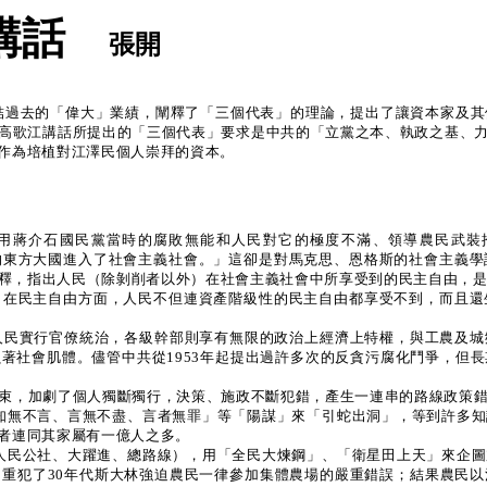
講話
張開
結過去的「偉大」業績，闡釋了「三個代表」的理論，提出了讓資本家及
高歌江講話所提出的「三個代表」要求是中共的「立黨之本、執政之基、
作為培植對江澤民個人崇拜的資本。
利用蔣介石國民黨當時的腐敗無能和人民對它的極度不滿、領導農民武裝
的東方大國進入了社會主義社會。」這卻是對馬克思、恩格斯的社會主義學
釋，指出人民（除剝削者以外）在社會主義社會中所享受到的民主自由，是
？在民主自由方面，人民不但連資產階級性的民主自由都享受不到，而且還
人民實行官僚統治，各級幹部則享有無限的政治上經濟上特權，與工農及城
著社會肌體。儘管中共從1953年起提出過許多次的反貪污腐化鬥爭，但
束，加劇了個人獨斷獨行，決策、施政不斷犯錯，產生一連串的路線政策
、「知無不言、言無不盡、言者無罪」等「陽謀」來「引蛇出洞」，等到許多
者連同其家屬有一億人之多。
」（人民公社、大躍進、總路線），用「全民大煉鋼」、「衛星田上天」來企
重犯了30年代斯大林強迫農民一律參加集體農場的嚴重錯誤；結果農民