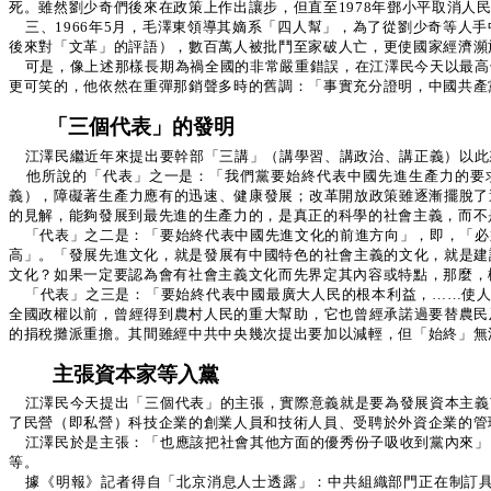
死。雖然劉少奇們後來在政策上作出讓步，但直至1978年鄧小平取消人
三、1966年5月，毛澤東領導其嫡系「四人幫」，為了從劉少奇等
後來對「文革」的評語），數百萬人被批鬥至家破人亡，更使國家經濟瀕
可是，像上述那樣長期為禍全國的非常嚴重錯誤，在江澤民今天以最高
更可笑的，他依然在重彈那銷聲多時的舊調：「事實充分證明，中國共產
「三個代表」的發明
江澤民繼近年來提出要幹部「三講」（講學習、講政治、講正義）以此
他所說的「代表」之一是：「我們黨要始終代表中國先進生產力的要
義），障礙著生產力應有的迅速、健康發展；改革開放政策雖逐漸擺脫了
的見解，能夠發展到最先進的生產力的，是真正的科學的社會主義，而不
「代表」之二是：「要始終代表中國先進文化的前進方向」，即，「必
高」。「發展先進文化，就是發展有中國特色的社會主義的文化，就是建
文化？如果一定要認為會有社會主義文化而先界定其內容或特點，那麼，
「代表」之三是：「要始終代表中國最廣大人民的根本利益，……使人
全國政權以前，曾經得到農村人民的重大幫助，它也曾經承諾過要替農民
的捐稅攤派重擔。其間雖經中共中央幾次提出要加以減輕，但「始終」無
主張資本家等入黨
江澤民今天提出「三個代表」的主張，實際意義就是要為發展資本主義
了民營（即私營）科技企業的創業人員和技術人員、受聘於外資企業的管
江澤民於是主張：「也應該把社會其他方面的優秀份子吸收到黨內來」
等。
據《明報》記者得自「北京消息人士透露」：中共組織部門正在制訂具