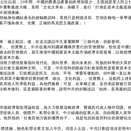
民公社以前，20年間，中國的農產品產量始終增加很少，主因就是受人民公
人手中重奪黨政大權，竟用「文化大革命」為幌子，進行「打倒走資本主義道
於崩潰邊緣。
領袖身份總結過去的經驗教訓時，竟然只是輕描淡寫、空洞含糊地一筆帶
黨不愧為偉大、光榮、正確的馬克思主義政黨」！
來「修正錯誤」後，在這次講話中又著重闡釋「三個代表」的新發明。
求」。但實際上，中共從黨內到國家機構所實行的官僚體制，恰恰是中國
過去的官僚模式，卻又推使中國朝著資本主義市場經濟全面發展，以致經
是資本主義。
須努力體現發展面向現代化、面向世界、面向未來的，民族的科學的大眾
設社會主義精神文明。」可是，中共現時的路線方針政策既然是發展資本
概括說來，它就應該是民主、自由、平等、博愛等優點的。但中國一直以
民群眾不斷獲得切實的經濟、政治、文化利益。」但實際上，這點同上述
及其他人民爭取利益，為他們服務；可是，在掌權之後，這些承諾都被它
法根本做到。這是最顯著的事例，說明中共的好聽說話「始終」是美麗的
市場經濟製造理論前提，為大力發展這種經濟、贊揚其代表人物作辯護。
理技術人員、個體戶、私營企業主、中介組織的從業人員、自由職業人員
。他所指的「社會其他方面的優秀份子」，就是包括前面所列出的新變化
體措施，物色私營企業主加入中共。消息人士說，中共計劃從現在至明年