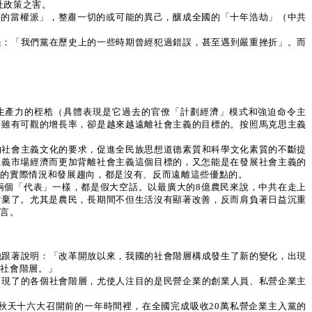
社政策之害。
路的當權派」，整肅一切的或可能的異己，釀成全國的「十年浩劫」（中共
過：「我們黨在歷史上的一些時期曾經犯過錯誤，甚至遇到嚴重挫折」。而
生產力的桎梏（具體表現是它過去的官僚「計劃經濟」模式和強迫命令主
濟雖有可觀的增長率，卻是越來越遠離社會主義的目標的。按照馬克思主義
的社會主義文化的要求，促進全民族思想道德素質和科學文化素質的不斷提
主義市場經濟而更加背離社會主義這個目標的，又怎能是在發展社會主義的
來的實際情況和發展趨向，都是沒有、反而遠離這些優點的。
兩個「代表」一樣，都是假大空話。以最廣大的8億農民來說，中共在走上
背棄了。尤其是農民，長期間不但生活沒有顯著改善，反而肩負著日益沉重
謊言。
他跟著說明：「改革開放以來，我國的社會階層構成發生了新的變化，出現
等社會階層。」
出現了的各個社會階層，尤使人注目的是民營企業的創業人員、私營企業主
秋天十六大召開前的一年時間裡，在全國完成吸收20萬私營企業主入黨的