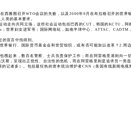
12月在西雅图召开WTO会议的失败，以及2000年9月在布拉格召开的
足人类的基本要求。
动走向共同立场，这些社会运动包括巴西的CUT，韩国的KCTU，阿根
tistas；世界妇女进军等；国际网络站，如南半球中心、ATTAC、C
过的宣言中找得到。
」世界银行、国际货币基金会和世贸组织，或有否可能加以改革？2.周
网包围起来，数百名警察、士兵负责保护工作；而在阿雷格里港则向一
达沃斯，呈现出正统性、合法性的危机，而在阿雷格里则是追求另一类
沃斯的记者多）。包括最狂热的资本统治维护者CNN（美国有线新闻电