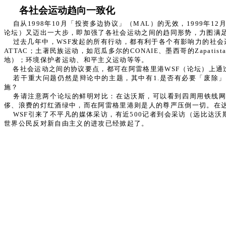
各社会运动趋向一致化
自从1998年10月「投资多边协议」（MAL）的无效，1999年
论坛）又迈出一大步，即加强了各社会运动之间的趋同形势，力图满
过去几年中，WSF发起的所有行动，都有利于各个有影响力的社会运
ATTAC；土著民族运动，如厄瓜多尔的CONAIE、墨西哥的Zapa
地）；环境保护者运动、和平主义运动等等。
各社会运动之间的协议要点，都可在阿雷格里港WSF（论坛）上通
若干重大问题仍然是辩论中的主题，其中有1.是否有必要「废除
施？
务请注意两个论坛的鲜明对比：在达沃斯，可以看到四周用铁线
侈、浪费的灯红酒绿中，而在阿雷格里港则是人的尊严压倒一切。在
WSF引来了不平凡的媒体采访，有近500记者到会采访（远比达
世界公民反对新自由主义的进攻已经掀起了。