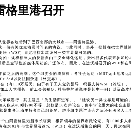
雷格里港召开
从世界各地带到了巴西南部的大城市——阿雷格里港。
成一份有关优先动员时间表的协议。与此同时，另外一批旨在把世界继
论坛（WSF）肯定地指出建设另一类世界是可能的。
例如：规模相当大的反新自由主义全球化运动，派出很多代表来参加论
后是全球性的媒体采访的广泛传布。因此，在达沃斯召开的WEF和在
年多之后的高潮，这个组委会的成员有：各社会运动（MST无土地者运
le Sad以及法国杂志《外交界》。
会（有130万居民）由于有了工人党的领导，积极支持WSF（论坛）。
的演说（如工人党州长、前工会领袖O．杜特拉的演说便是其中一例）以及
续。
盛大示威游行，其主题是「为生活而进军」、「建设另一类世界是可能的
参加人数从400到900不等，总数是16次辩论会，集中讨论重大的社会
，都是由各运动主持者自己组织的。继小组专题讨论会之后还有著名人士在
一个由阿雷格里港新市长塔索．根罗领导的世界市政论坛。有1000多
：将在2002年与世界经济论坛（WEF）在达沃斯集会的同一天，再次在