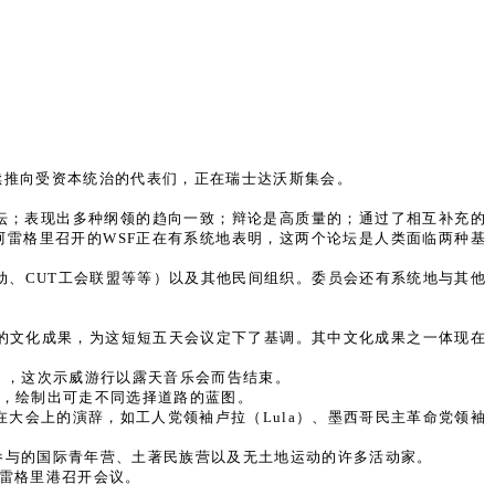
续推向受资本统治的代表们，正在瑞士达沃斯集会。
坛；表现出多种纲领的趋向一致；辩论是高质量的；通过了相互补充的
阿雷格里召开的WSF正在有系统地表明，这两个论坛是人类面临两种基
动、CUT工会联盟等等）以及其他民间组织。委员会还有系统地与其他
高质的文化成果，为这短短五天会议定下了基调。其中文化成果之一体现在
」，这次示威游行以露天音乐会而告结束。
主题，绘制出可走不同选择道路的蓝图。
大会上的演辞，如工人党领袖卢拉（Lula）、墨西哥民主革命党领袖
人参与的国际青年营、土著民族营以及无土地运动的许多活动家。
阿雷格里港召开会议。