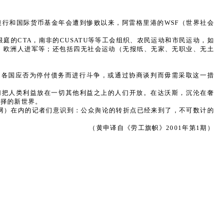
世界银行和国际货币基金年会遭到惨败以来，阿雷格里港的WSF（世界社会
庭的CTA，南非的CUSATU等等工会组织、农民运动和市民运动，如
ADTM，欧洲人进军等；还包括四无社会运动（无报纸、无家、无职业、无土
边各国应否为停付债务而进行斗争，或通过协商谈判而毋需采取这一措
切把人类利益放在一切其他利益之上的人们开放。在达沃斯，沉沦在奢
选择的新世界。
视网）在内的记者们意识到：公众舆论的转折点已经来到了，不可数计的
（黄申译自《劳工旗帜》2001年第1期）