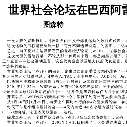
世界社会论坛在巴西阿
图森特
一次大胆的冒险行动，将反新自由主义全球化运动的数百名代表，
这次运动的目标是要绘制一幅「可走不同选择道路」的蓝图，并达
总之，为了反对在达沃斯召开的世界经济论坛（WEF），世界社会
这次大胆的冒险行动，不论从那一种观点来看，都是如愿以偿了。
三个宣言——社会运动宣言、议会代表宣言以及地方政府代表宣言。最
本选择的象征。
世界社会论坛（WSF）的召开，是由巴西组织委员会精心准备了一
各大洲的运动取得联系，其中有ATTAC，南半球中心、ACDTM、Jubi
巴西南里奥格朗州州政府（有1千万居民）及其首府阿雷格里的市议
2001年1月25日，WSF开幕，约有4000名代表参加。主要
今天土著民族和非洲后裔的斗争中，这斗争是黑奴解放伟大斗争的继
开幕以后，WSF代表们聚集在市中心，举行了约有一万人参加的
从1月26日到1月29日，每天上午同时举行的有4次重大辩论会，
每天下午是小组专题讨论会——4天内有近360次小组专题讨论会
C．卡德纳斯、法国农民联盟的J．波维。
除此之外，有一个世界议会论坛（有350名当选代表参加），还有
世界社会论坛（WSF）于2001年1月30日闭幕了，大会通过决议