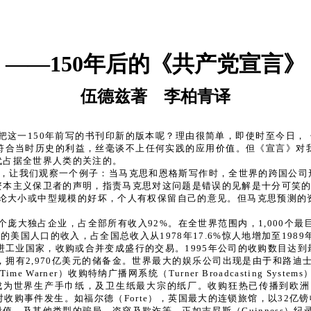
——150年后的《共产党宣言》
伍德兹著 李柏青译
把这一150年前写的书刊印新的版本呢？理由很简单，即使时至今日，
符合当时历史的利益，丝毫谈不上任何实践的应用价值。但《宣言》对
代占据全世界人类的关注的。
此，让我们观察一个例子：当马克思和恩格斯写作时，全世界的跨国公司
资本主义保卫者的声明，指责马克思对这问题是错误的见解是十分可笑
讨论大小或中型规模的好坏，个人有权保留自己的意见。但马克思预测的
0个庞大独占企业，占全部所有收入92%。在全世界范围内，1,000个
国人口的收入，占全国总收入从1978年17.6%惊人地增加至1989年3
进工业国家，收购或合并变成盛行的交易。1995年公司的收购数目达
拥有2,970亿美元的储备金。世界最大的娱乐公司出现是由于和路迪士尼收购首
e Warner）收购特纳广播网系统（Turner Broadcasting Sys
 Paper），成为世界生产手巾纸，及卫生纸最大宗的纸厂。收购狂热已
对收购事件发生。如福尔德（Forte），英国最大的连锁旅馆，以32亿镑
、及其他类型的骗局、盗窃及欺诈等，正如吉尼斯（Guinness）纪