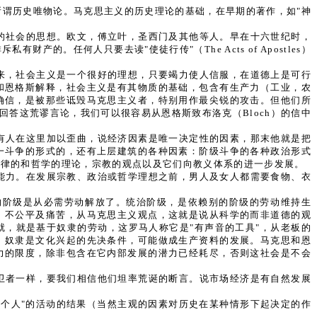
谓历史唯物论。马克思主义的历史理论的基础，在早期的著作，如"神
的社会的思想。欧文，傅立叶，圣西门及其他等人。早在十六世纪时，
。任何人只要去读"使徒行传"（The Acts of Apostles）
来，社会主义是一个很好的理想，只要竭力使人信服，在道德上是可行
和恩格斯解释，社会主义是有其物质的基础，包含有生产力（工业，农
确信，是被那些诋毁马克思主义者，特别用作最尖锐的攻击。但他们所
答这荒谬言论，我们可以很容易从恩格斯致布洛克（Bloch）的信中
有人在这里加以歪曲，说经济因素是唯一决定性的因素，那末他就是把
一斗争的形式的，还有上层建筑的各种因素：阶级斗争的各种政治形式
法律的和哲学的理论，宗教的观点以及它们向教义体系的进一步发展。
能力。在发展宗教、政治或哲学理想之前，男人及女人都需要食物、衣
的阶级是从必需劳动解放了。统治阶级，是依赖别的阶级的劳动维持生
、不公平及痛苦，从马克思主义观点，这就是说从科学的而非道德的观
，就是基于奴隶的劳动，这罗马人称它是"有声音的工具"，从老板的
。奴隶是文化兴起的先决条件，可能做成生产资料的发展。马克思和恩
力的限度，除非包含在它内部发展的潜力已经耗尽，否则这社会是不会
卫者一样，要我们相信他们坦率荒诞的断言。说市场经济是有自然发展
个人"的活动的结果（当然主观的因素对历史在某种情形下起决定的作