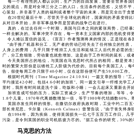
每一个有理性的人都认识到，生产力的自由发展，需要全世界各国
义的观点，而是对全球三分之二的人口，生活条件的恶劣，义愤不平
心策划，并非基于人类的福利或者整个宇宙的未来，而是完全出于贪
在20世纪最后十年，尽管关于全球化的商讨，国家间的矛盾变得比
从对日本开始，并非军事战争而是贸易的战争已在进行。
真的，在过去任何一个时期，美国与日本之间的紧张局势，已经暴发
一样去解决的。军事冲突不存在，每一资本主义国家内部的危机变得
令人难以置信的远见，《宣言》作者预测将来的情况，正是现在各
"由于推广机器和分工，无产者的劳动已经失去了任何独立的性质
人身上的费用，几乎只限于维持工人生活和延续工人后代所必需的生
广，分工愈细致，劳动量也就愈增加。这是由于工作时间的延长，或
今天美国所占的地位，与英国在马克思时代所占的相同，都是资本
时的繁荣大部份是以牺牲工人阶级为代价的。目前每个美国工人，每
告，假使每周工作只限于40小时，仅在这部份便可产生59,000工作。
根据时代周刊（Time Magazine 24.10.94）一篇
平圴接近42小时。包括4.6小时的加班"。同一篇文引举一纤维光学工人
里时，我所有时间就是洗个澡，吃饭和小睡；一会儿起床又重新去开始
加班造成可怕的压力，实际工资减少，生产节奏的增加，等等，令工
1.8个儿童。1970年代离婚数增加一倍，等于1980年代结婚数60%
英国亦发生同样的情形。在撒切尔政府执政时期，工业中约二百五十
部长肯尼思。卡尔曼（Kenneth Calman）曾警告说，"由于丧失
在1994年，因为疾病，使得英国损失一亿七千五百万工作日。几
污染，是令到英国的职业司机筋疲力尽的。"据工会作的研究，30%
马克思的方法