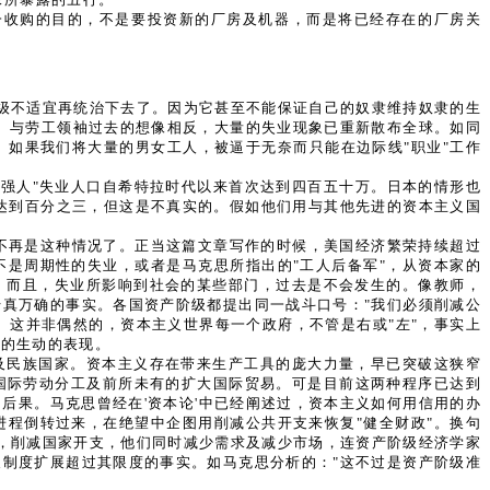
一收购的目的，不是要投资新的厂房及机器，而是将已经存在的厂房关
级不适宜再统治下去了。因为它甚至不能保证自己的奴隶维持奴隶的生
）与劳工领袖过去的想像相反，大量的失业现象已重新散布全球。如同
如果我们将大量的男女工人，被逼于无奈而只能在边际线"职业"工作
的强人"失业人口自希特拉时代以来首次达到四百五十万。日本的情形也
口达到百分之三，但这是不真实的。假如他们用与其他先进的资本主义国
不再是这种情况了。正当这篇文章写作的时候，美国经济繁荣持续超过
不是周期性的失业，或者是马克思所指出的"工人后备军"，从资本家的
。而且，失业所影响到社会的某些部门，过去是不会发生的。像教师，
真万确的事实。各国资产阶级都提出同一战斗口号："我们必须削减公
一道路。这并非偶然的，资本主义世界每一个政府，不管是右或"左"，事实上
路的生动的表现。
制及民族国家。资本主义存在带来生产工具的庞大力量，早已突破这狭窄
国际劳动分工及前所未有的扩大国际贸易。可是目前这两种程序已达到
后果。马克思曾经在'资本论'中已经阐述过，资本主义如何用信用的办
个进程倒转过来，在绝望中企图用削减公共开支来恢复"健全财政"。换句
此，削减国家开支，他们同时减少需求及减少市场，连资产阶级经济学家
制度扩展超过其限度的事实。如马克思分析的："这不过是资产阶级准