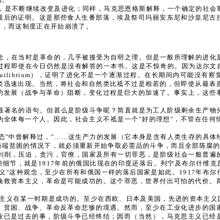
，是不断继续改变及进化；同样，马克思恩格斯解释，一个确定的社会
最后的证明。这是那些食人生番部落，埃及祭司玛丽安东尼和沙皇尼古
度，而这制度正在开始崩溃了。
观念，在当时是革命的，几乎被接受为自明之理。但是一般所理解的进化
使在今日仍然是没有解答的一本书。这是不惊奇的。因为达尔文自己并不了
ated equilibrium），证明了进化不是一个逐渐过程。在长期间内
类迅速出现。当然，将社会和自然类比祗不过是相若的，但即使从最表
的发展（战争与革命）阻断，变化过程是巨大的加速了。事实上，这些
。
一最著名的语句。但甚么是阶级斗争呢？简直就是为工人阶级剩余生产物
为全体每一个人。因此，社会主义不祗是一个"好的理想"，不管在任何
意识形态"中曾解释过，"……这生产力的发展（它本身是含有人类生存的
极端贫困的情况下，就必须重新开始争取必需品的斗争，而且全部陈腐的
，剥削，压迫，贪污，官僚，国家及所有一切罪恶，是阶级社会一般普遍
细节，就是1917年前的俄国比现在的印度还落后。列宁及布尔什维
义"这种观念，至少在所有和俄国一样的落后国家是如此。1917年布
挽救资本主义，革命是可能成功的。这个罪恶，世界付出可怕的代价。
资本主义在某一时期是成功的。至少在西欧、日本及美国，先进的资本主
、贫困、战争、革命反革命悲惨的境遇。然而，至少在工业化进步的国
业已是过去的事，阶级斗争已经终结；因而（当然），马克思主义已经