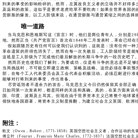
到来的事变的影响粉碎的。然而，左翼改良主义者的立场并不好得多
及温和的政策。这似乎是要求老虎吃草不要吃肉！如果全世界各国的
货膨胀的爆发。以工人阶级来说，在通货膨胀与通货紧缩之间的选择
唯一道路
当马克思和恩格斯写这《宣言》时，他们是两位青年人，分别是2
地。然而正当《共产党宣言》首次在1848年二月发表时，革命已经
假如跟随历史有任何可以使我们认识到的，这就是：没有任何一种
革命遗留的所得也消失了。然而在每一次失败后，工人阶级经常是能
这祗是工人阶级为了完成他们最后解放的长期斗争中的一段历史吧了
然而历史也使我们了解到，为要成功，仅是有斗争的意志是不足够
当局挑战时，不可能立即建立政纲、策略及战略。这些必须在事前预
部，在每个工人代表委员会及工会代表会积极活动。必须忍耐进行准
能够对行将到来的事变，作出准备。
尽管诋毁者不遗余力的攻击，马克思主义今日仍然保留其全部正确
日如同第一次发表时，都是同样的关连和真确。真的，在某方面来说今
国、印度、波斯及土耳其。但现在由于世界资本主义已将整个地球紧
很快地各国跟著，将资本主义制度推翻，为建立社会主义英国、欧洲
附注：
欧文（Owen，Robert，1771-1858）英国空想社会主义者，合
傅立叶（Fourier，Francois Maric Charles, 1772-1837）