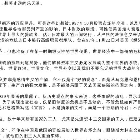
虑，想著走远的乐天派。
退循环的万应灵丹。可是这些幻想被1997年10月股票市场的崩溃，以
.）已倒闭。这将使世界各地都受到严重的影响。日本财政的崩溃，可推使美国
上最大的贷款者。估计日本最大的五间银行，从严格的法律意义来说已经是
政崩溃的危机连日本银行高级职员都承认。曾在97年11月22日对英国
经济，但也准备了在某一时期毁灭性的世界倒退。世界经济中一部份的危
已准确的预料到这局势，他们解释资本主义必定发展成为整个世界的系统
济、世界政治、世界文化、世界外交以及我们不要忘记的世界大战的
义并非是感情主义的产物。它不仅是个"好的观念"，而是从马克思和恩
度下，生产力的强大发展，是不能够局限于民族国家狭隘的范围之内，
1939年显著的暴露了。从历史观点的事实来说，这些血腥的动乱，显
。为了实现改变社会，仅是旧制度的危机是不足够的。不管危机如何严
思和恩格斯写这《宣言》，不是抽象的文件，而是一个行动的号召；不
益。数十年来所有国家的工人，尤其是先进资本主义国家的工人，已建
。
主义"，即使在中国及俄国的官僚层加入世界市场之前，跟随斯大林主义
下，被他们的旧主人又重新朿缚。