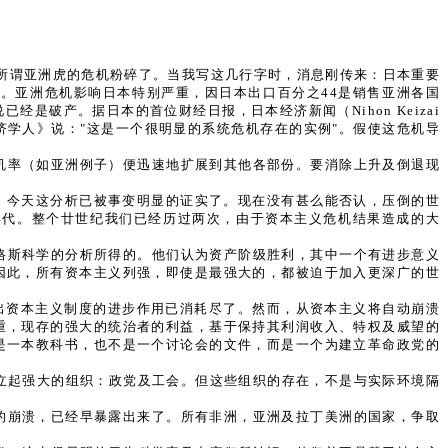
及所谓亚洲虎的危机粉碎了。当我写这几行字时，消息刚传来：日本重要
走向衰退。亚洲危机影响日本特别严重，因日本出口百分之44是销售亚洲各国
破产。据日本的首位财经日报，日本经济新闻（Nihon Keizai
《经济学人》说："这是一个很明显的系统危机存在的实例"。假使这危机导
机率（如亚洲例子）便迅速地扩展到其他各部份。要消除上升及倒退现
。今天这分析已被事变明显的证实了。现在没有甚么能否认，压倒的世
年代。整个廿世纪我们已经历过两次，由于资本主义危机结果造成的大
格斯科学的分析所得的。他们认为资产阶级胜利，其中一个有进步意义
因此，所有资本主义列强，即使是最强大的，都被迫于加入更深广的世
示出资本主义制度的进步作用已消耗尽了。然而，从资本主义将自动崩溃
重，现存的强大的统治者的利益，基于保持其利润收入、特权及威望的
是一本教科书，也不是一个讨论会的文件，而是一个为建立革命政党的
立起强大的组织：政党及工会。但这些组织的存在，不是与实际环境隔
的崩溃，已经早暴露出来了。所有非洲，亚洲及拉丁美洲的国家，争取