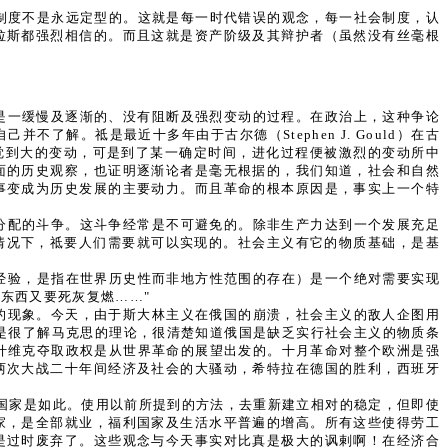
制度不是永远定型的。这就是每一时代错误的观念，每一社会制度，认
拉斯都强烈相信的。而且这就是资产阶级及其辩护者（虽然没有丝毫根
是一缓慢及逐渐的、没有阻断及强烈变动的过程。在政治上，这种争论
解。祗是最近十多年由于古尔德（Stephen J. Gould）在古
可能没有察觉到大的变动，可是到了某一确定时间，进化过程便被激烈的变动所中
面的历史观察，也证明逐渐论者是毫无根据的，我们知道，社会和自然
事变成为历史发展的主要动力。而且革命的根本原因是，事实上一个特
分配的斗争。这斗争经常是不可避免的。除非生产力达到一个发展充足
情况下，祗要人们需要就可以实现的。社会主义有它的物质基础，是基
具体经验，是指在世界历史性而非地方性范围的存在）是一个绝对需要实现
东西又要死灰复燃……"
的现象。今天，由于斯大林主义在俄国的崩溃，社会主义的敌人企图用
克是很了解马克思的理论，很清楚知道俄国是缺乏实行社会主义的物质条
尔什维克夺取政权是从世界革命的展望出发的。十月革命对整个欧洲是强
两次大战二十年间经济及社会的大骚动，希特拉在德国的胜利，西班牙
义国家是如此。使用以前所提到的方法，去重新建立相对的稳定，但即使
家，是全部就业，福利国家及生活水平普遍的增高。所有这些使得劳工
是过时废弃了。这些观念与今天事实对比真是极大的讽剌啊！在经济合