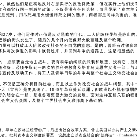
少。虽然他们是正确地反对右派实行的反改良政策，但在实行上他们没
政府都实行同一削减的政策，不仅是没有任何选择，而且显示了资本主
就是死刑，用吊死与用火慢慢烤死之间的选择，两者都是同样为害的。
9和27岁，他们写作时正值是反动黑暗的年代，工人阶级很显然是静止
在巴黎的街头发生了。随后的几个月内便像野火般蔓延及整个欧洲。
力量可以打破工人阶级改变社会的不自觉的意志。是的，曾经有过很多次
够从每次倒退的影响中恢复过来，并回到斗争的道路去。这是很显然的
。
的，必须要自觉地去战斗。要有科学的纲领的武装和展望。没有它，胜
先准备，必须争取到一两次的胜利去教育及培育马克思主义者干部；与
备宣传及鼓动工作，将工人及青年日常的斗争与整个社会主义转变社会
，不仅是正确分析目前社会，而且以之作为改变社会的战斗纲领。其中
天《宣言》是更真确了。1848年革命蔓延欧洲，但欧洲以外祗有微弱的
密的结合在一起，是准备著更巨大激变的发展。面对这样互相关联的程
社会主义合众国，及整个世界社会主义联邦奠下基础的。
作运动的先驱。早年在苏格兰经营纱厂，后提出社会改革方案。曾去美国试办共产主义
法国空想社会主义者。批判资本主义制度的罪恶，设想建立以农业结合的"法郎吉"（Phalaster