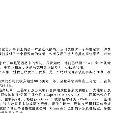
《宣言》事实上仍是一本最近代的书。我们试检讨一个半世纪前，许多
我们提供了一个很深刻的分析，作者仅用了使人惊异的简短章节，对全
形成仍然是遥远将来的音响。尽管如此，他们已经指出"自由企业"及竞
的。事实正相反，这是马克思最卓越及无可否认的预测。
资本集中过程已经发生，发展，是一个绝对无可否认的事实；而且，在
最巨大的公司的收入超过80亿美元，等于全世界总共利润三分之一。在美
6.3%。
到最高纪录，三菱银行及东京银行合并组成世界最大的银行。大通银行及
都/美国广播公司（Capital Cities/A.B.C.），西屋电气公司
tems）。在制药部门，格拉苏（Glazo）收购威尔科美（Wellcome），金伯
传播到欧洲。过去数星期来做成新的纪录。即使在瑞士，已首次经历到霍尔维斯
收购了其竞争者格拉娜达公司（Granada）全部的娱乐及餐店业。多数
录所暴露的丑行。