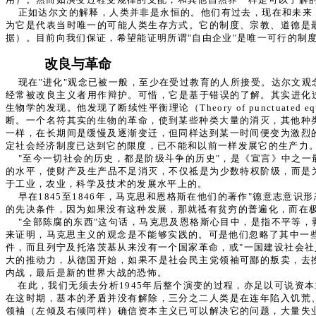
正如达尔文的解释，人类并非是永恒的。他们有过去，现在和未来
为它是代表当时唯一的可能人类生存方式。它的制度、宗教、道德是
据）。目前向我们保证，希望能证明所谓"自由企业"是唯一可行的制
改良与革命
现在"进化"观念已被一般，至少在受过教育的人所接受。达尔文
经常被改良主义者用作辩护。可惜，它是基于错误的了解。其实进化过程即
生物学的发现。他发现了断续性平衡理论（Theory of punctu
断。一个名符其实的生物的革命，使到某些种类大量的消灭，其他种
一样，在长期间是缓慢及逐渐变迁，但同样达到某一时间便变为激烈
定社会经济制度已达到它的限度，已不能和以前一样发展它的生产力
"至今一切社会的历史，都是阶级斗争的历史"，是《宣言》中之
的水平，使财产及生产品不足消灭，不仅祗是为少数特权阶级，而是
于工业，农业，科学及技术的发展水平上的。
早在1845至1846年，马克思和恩格斯在他们的著作"德意志
的先决条件，因为如果没有这种发展，那就祗有贫穷的普遍化，而在
"全部陈腐的东西"这句话，马克思及恩格斯心目中，是指不平等
来证明，马克思主义的观念是不能够实践的。可是他们忽略了其中一些
件，而且列宁及托洛茨基从来没有一个国家革命，或"一国建设社会社
大的推动力，从德国开始，如果不是社会民主党领袖可鄙的叛卖，去
内战，最后是新的世界大战的恐怖。
在此，我们无须去分析1945年后整个演变的过程，亦足以可说
在这时期，基本的矛盾并没有解除，三分之二人类是在连年陷入饥荒
领袖（左倾及右倾同样）确信资本主义已可以解决它的问题，大量失