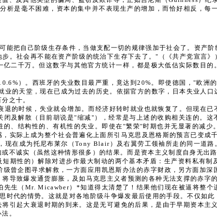
的分析是毫不困难，资本的集中并不表现生产的增加，而恰好相反，每
不可能把自己阶级生存条件，当做支配一切的规律强加于社会了。资产阶
地步。社会再不能在资产阶级的统治下生存下去了。"（《共产党宣言》
一亿二千万。但这数字与其他官方统计一样，都是极大低估实际数目的。
0.6%）。西班牙的失业数目最严重，竟达到20%。即使德国，"欧洲
部就业的天堂，现在已成为过去的历史。依据官方的数字，日本失业人
百分之十。
衰退的时候，失业就会增加。而经济好转时就业也就恢复了。但现在已
闭及解散（目前胡说是"缩减"），经常是与上述的收购相关连的。这
性的、结构性的、有机性的失业。即使在"繁荣"时期也并无显著的减少
感，实际上成为整个社会普遍化上面所引马克思及恩格斯的预言已变成千
的口号，现在成为托尼布莱尔（Tony Blair）及右翼劳工领袖所走的同
知或不诚实（虽然这种情形很多）的结果。而是资本主义制度自身无出
份的及短期性的）解除对进步作最大制动的两个基本矛盾：生产资料私有
阶级曾企图寻求解救，一方面应用凯恩斯办法的赤字财政，另方面加深
将导致爆发通货膨胀，及如马克思主义者预测的各种无法支撑的赤字的
生（Mr. Micawber）*知道得太清楚了！结果他们现在被逼将整
到马克思时代的情势。这就是对各地阶级斗争爆发最后使用的手段。不仅如
去将引起大衰退时期的到来。这是无可避免的后果，是由于早期资本主义
办法。