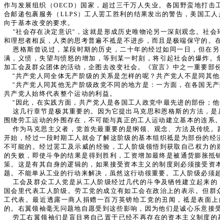
作与发展组织（OECD）国家，超过三千万人失业。各国野蛮地打
合邮递包裹服务（LLPS）工人罢工胜利的结果发出的警告，美国工
向于基本改变的要求。
"社会存在决定意识"，这就是形成历史唯物论另一深刻观念。社
和理想者相反，人类的思考普遍不祗是不进步，而且是极端保守的。在
恩格斯曾说过，某段时期的历史，二十年的经过如同一日，但在另
满，义愤，失望与愤怒的增加，等到某一时刻，将引起社会的爆炸。
加工会及群众团体的活动，企图去改变社会。《宣言》中之一重要部
"共产党人同全体无产阶级的关系是怎样的呢？共产党人不是同其
"共产党人同其他无产阶级政党不同的地方是：一方面，在各国无
共产党人始终代表整个运动的利益。
"因此，在实践方面，共产党人是各国工人政党中最先进的部份；
这几行章节是极其重要的。因为它提出马克思和恩格斯的方法，是
围绕劳工运动的外围存在，不可能与真正的工人运动建立基本的连系
作为马克思主义者，党首先最重要的是纲领、观念、方法及传统。
开始，经过一段时期工人就会了解这阶级的基本组织祗是为部份的经
不可能的。经过罢工及示威的经验，工人阶级领悟到获取自己权力的
的失败，即使斗争的结果是得到胜利，工资增加最终是被通货膨胀抵销
策。这是有其自身的逻辑的，如果接受资本主义的制度则必须接受资本主
题。不能单从工业的行动来解决，虽然这行动很重要。工人阶级必须
工会及群众工人党是从工人阶级经过几代的斗争及牺牲建立起来的
国会里代表工人阶级。劳工党的成立有如工会在政治上的表示。但群
工代表。最近透露一商人捐赠一百万英镑给工党的丑闻，祗是表面上
的。右翼领袖毫无问题地自愿受到这些影响，因为他们是诚心乐意接受
劳工右翼领袖们是盲目将自己置于已经不再存在的资本主义制度的