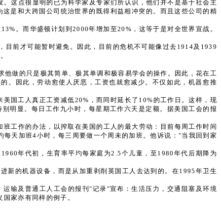
发。这点很显明的已为科学家及专家们所认识，他们并不是基于社会主
为这是和大跨国公司统治世界的既得利益相冲突的。而且这些公司的精
3%。而华盛顿计划到2000年增加至20%，这等于是对全世界宣战。
前才可能暂时避免。因此，目前的危机不可能像过去1914及1939
上。
求他做的只是极其简单、极其单调和极容易学会的操作。因此，花在工
等的。因此，劳动愈使人厌恶，工资也就愈减少。不仅如此，机器愈推
美国工人真正工资减低20%，而同时延长了10%的工作日。这样，现
特别明显。每日工作九小时，每星期工作六天是定额。据美国工会的报
公司实行加班工作的办法，以搾取在美国的工人的最大劳动：目前每周工作时间
，他平圴每天加班4小时，每三周要做一个周未的加班。他诉说："当我回到家
0年代初，生育率平圴每家庭为2.5个儿童，至1980年代后期降为
进新的机器设备，而是从加重剥削英国工人去达到的。在1995年卫生
。运输及普通工人工会的报刊"记录"宣布：生活压力，交通阻塞及环境
义国家亦有同样的例子。