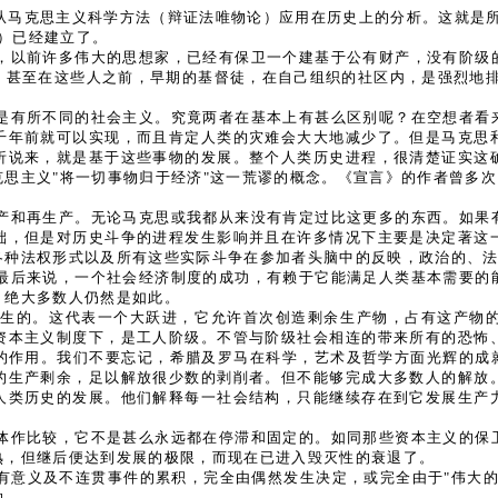
从马克思主义科学方法（辩证法唯物论）应用在历史上的分析。这就是所
ogy）已经建立了。
，以前许多伟大的思想家，已经有保卫一个建基于公有财产，没有阶级
甚至在这些人之前，早期的基督徒，在自己组织的社区内，是强烈地排斥私有财产的
是有所不同的社会主义。究竟两者在基本上有甚么区别呢？在空想者看
千年前就可以实现，而且肯定人类的灾难会大大地减少了。但是马克思
析说来，就是基于这些事物的发展。整个人类历史进程，很清楚证实这
思主义"将一切事物归于经济"这一荒谬的概念。《宣言》的作者曾多次回
产和再生产。无论马克思或我都从来没有肯定过比这更多的东西。如果
础，但是对历史斗争的进程发生影响并且在许多情况下主要是决定著这
各种法权形式以及所有这些实际斗争在参加者头脑中的反映，政治的、
最后来说，一个社会经济制度的成功，有赖于它能满足人类基本需要的
，绝大多数人仍然是如此。
发生的。这代表一个大跃进，它允许首次创造剩余生产物，占有这产物
资本主义制度下，是工人阶级。不管与阶级社会相连的带来所有的恐怖
的作用。我们不要忘记，希腊及罗马在科学，艺术及哲学方面光辉的成就
的生产剩余，足以解放很少数的剥削者。但不能够完成大多数人的解放
人类历史的发展。他们解释每一社会结构，只能继续存在到它发展生产
体作比较，它不是甚么永远都在停滞和固定的。如同那些资本主义的保
熟，但继后便达到发展的极限，而现在已进入毁灭性的衰退了。
有意义及不连贯事件的累积，完全由偶然发生决定，或完全由于"伟大的
的。