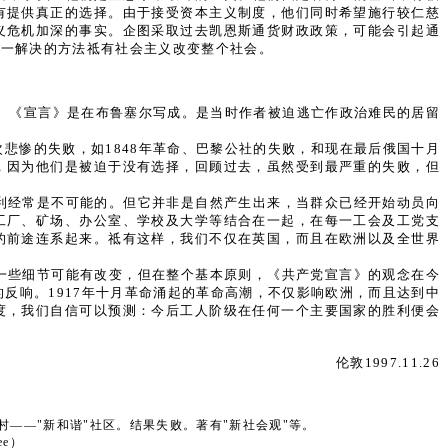
有提供真正的选择。由于接受资本主义制度，他们同时希望施行较仁慈
义危机加深的事实。企图采取过去凯恩斯通货财政政策，可能会引起通
唯一解决的方法祗有社会主义改变整个社会。
的。《宣言》是在布鲁塞尔写成。是当时作者被迫逃亡作政治难民的居留
悲惨的失败，如1848年革命、巴黎公社的失败，和现在最后俄国十月
，因为他们是被迫于没有选择，回顾过去，虽然受到最严重的失败，但
利经常是不可能的。但它并非是自然产生出来，当群众已经开始动员向
工厂、矿场、办公室、学校及大学等结合在一起，在每一工会及工党支
的前途连系起来。祗有这样，我们不仅在英国，而且在欧洲以及全世界
一些细节可能有改变，但在整个基本原则，《共产党宣言》的观念在今
反响。1917年十月革命涌起的革命高潮，不仅影响欧洲，而且达到中
度，我们自信可以预测：今后工人阶级在任何一个主要国家的胜利便会
伦敦1997.11.26
新村——"新和谐"社区。结果失败。著有"新社会观"等。
ee）