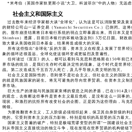
*米考伯（英国作家狄更斯小说"大卫。科波菲尔"中的人物）无远
社会主义和国际主义
过去数年来经济学家都大谈"全球化"，认为这是可以消除繁荣及衰
的财经公司山一证券交易（Yamaichi Securities Co
的。股市崩溃结果将日本银行系统的弱点立即暴露出来。而日本又是世界
Shimbun）透露，目前日本银行的坏账动荡达到1.5万亿日圆。财
致大量从美国收回日本基金，结果将造成很大的灾祸。
所有这些指出"全球化"反的方面，资本主义在程度上发展了世界
象的循环还很遥远。全球化使这循环变成更猛烈及普遍性。
任何读过《宣言》的人，都可以看到马克思和恩格斯在150年前
界市场的统治，是我们生存时代最决定性的现象。这个时代是世界经
战。第二次造成五千五百万人死亡，及几乎导致人类文明的毁灭。
社会主义是国际性的，否则便不是社会主义。但社会主义的国际主
的就是民族国家的诞生。将无可避免的导向世界贸易。在资本主义制
界市场。
巨大生产的潜能与民族国家朿缚的窒息之间的矛盾，已在1914及
的观念，去推断这些事件是资本主义最后危机，是没有这么一回事的
现状，和激烈的抗拒所有改变社会的企图。正是因为这些理由，马克
纲领。
为要推翻资本主义，工人阶级必须组织起来，保卫其自身阶级的利
绝的。它受到资本主义的压力影响，特别是组织的高层受的压力最大
国家主义普遍的破产，特别是极端荒谬变型的所谓"一国建设社会
到从帝国主义直接统治的独立斗争，现在发现在世界贸易的机构锁链