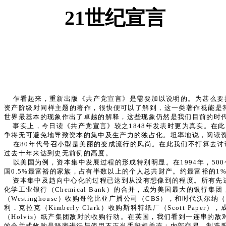
21世纪宣言
乍看起来，重新出版《共产党宣言》是需要加以说明的。为甚么要
资产阶级对同样主题的著作，很快便可以了解到，这一类著作祗能是
世界最基本的现象作出了卓越的解释，这些现象仍然是我们目前的时
事实上，今日读《共产党宣言》较之1848年发表时更为真实。在
争将无可避免地导致资本的集中及生产力的独占化。坦率地说，阅读
在80年代号召小型是美丽的变成流行的风尚。在此我们不打算去
过去十年来达到史无前例的高度。
以美国为例，资本集中发展过程的形成特别明显。在1994年，50
国0.5%最富裕的家族，占有半数以上的个人总共财产。约最富裕的1%的美
资本集中及趋向中心化的过程已达到从没有想像到的程度。所有先
化学工业银行（Chemical Bank）的合并，成为美国最大的银行集团，
（Westinghouse）收购哥伦比亚广播公司（CBS），和时代沃尔纳（Tim
利．克拉克（Kimberly Clark）收购斯科特纸厂（Scott
（Holvis）纸产集团敌对的收购行动。在英国，我们看到一连串的敌
的合并式收购是秘密进行与使用不正当手段相关连：内部交易、制造股值