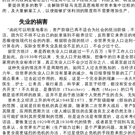
要提供更多的数字，去解除怀疑马克思及恩格斯对资本集中过程
闭，及大量解雇工人，以便能够扩张利润的限度而不需要增加生产。
失业的祸害
"由此可以明显地看出，资产阶级已再不适合为社会的统治阶级，
活。因为它不得不让自己的奴隶落到不能养活它，反而要它来养活的
恶瘤侵蚀现代社会的内脏。根据联合国的统计，全世界失业人口达到
计算在内，实际全世界失业及就业不足的人口，不会少过十亿。
据官方统计，单是西欧失业人口就超过一千八百万（等于工作人口1
是如此。自1930年代以来，失业人口开始增加。想像中的日本是全
家用的失业标准计算，真正失业人口不会少过百分之八，或甚至超过
这种失业的情况并不是周期性的。如同工人过去所熟知的，当经济
六年。但世界的失业人口并没有显著的减少。每日报章报导新的工厂关
观点看来，过去起过作用的。相反，这是一个完全新的现象——永久
医生，护士，公务员，银行雇员，科学家，甚至于经理，都没有安全
共开支"！不久前这。是撒切尔（Thatcher），梅杰（Major）
都是追求同样的政策。这并不是由于政治家个人突然产生的念头、无
资本主义经济上升的年代从1948至1973，资产阶级能够（部
的范围，这就是目前危机的真正根源。随著第二次世界大战后，资产
其限度，应用凯恩斯方法（使人难以置信的左翼改良主义者仍然主张）
法可能扩张到其所受限制的范围。但是这办法是有限度的，这点米考伯先
话说，要恢复过去1920年代及1930年代的情势，或者甚至于回
也承认，全世界生产过剩（生产能力过剩）是个严重的问题。发展下
备更全面更猛烈的危机的办法，不过是使防止危机的手段愈来愈少的