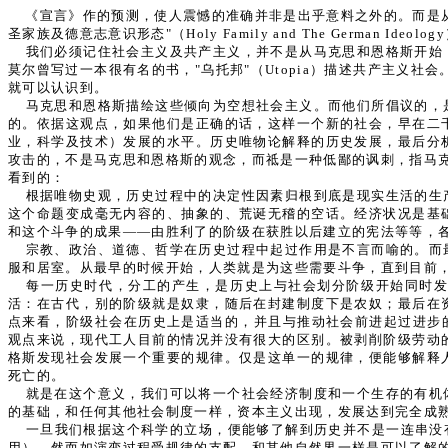
《宣言》作的预测，使人震憾的准确并非是出乎意料之外的。而是
圣家族及德意志意识形态"（Holy Family and The German Ideol
我们必须记住社会主义及共产主义，并不是从马克思和恩格斯开始
莫尔曾写过一本很有名的书，"乌托邦"（Utopia）描述共产主义社会。
就可以认识到。
马克思和恩格斯描绘这些倾向为空想社会主义。而他们所倡议的，
的。依据这观点，如果他们是正确的话，这样一个新的社会，早在二
业，科学及技术）发展的水平。历史唯物论解释的历史发展，最后分
攻击的，不是马克思和恩格斯的观念，而祗是一种低鄙的讽刺，指马克
看到的：
根据唯物史观，历史过程中的决定性因素归根到底是现实生活的生
这个命题变成毫无内容的、抽象的、荒诞无稽的空话。经济状况是基
和这个斗争的成果——由胜利了的阶级在获胜以后建立的宪法等等，
宗教、政治、道德、哲学在历史过程中起过作用是不言而喻的。而
服和居室。从最早的时候开始，人类就是为这些需要斗争，直到目前
每一历史时代，分工的产生，是历史上与社会划分阶级开始同时
活：在古代，别的阶级就是奴隶，随后在封建制度下是农奴；最后在
点来看，阶级社会在历史上是适当的，并且与推动社会前进起过进步
观点来说，现代工人目前的情况并没有很大的区别。被剥削阶级劳动
格斯发现社会发展一个重要的规律。仅是这单一的规律，便能够解释
死亡的。
就是在这个意义，我们可以将一个社会经济制度和一个生存的有机
的基础，和任何其他社会制度一样，资本主义出现，发展达到完全成
一旦我们根据这个科学的立场，便能够了解到历史并不是一连串没
用）。然而如演变过程受规律的支配，和其他自然界一样是可以了解