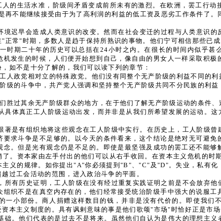
击工人的生活水准，阶级间矛盾变成前所未有的激烈。在欧洲，罢工行动
人是再不能继续接受由于为了高利润的利益的低工资及恶劣工作条件了。
会环境迟早会造成人类意识的改变。然而在社会变迁的过程与人类意识的
"正常"时期，多数人是趋于保持所熟识的事物。他们宁可相信那些已
一时期二十年的历史可以总括在24小时之内。在很长的时间内似乎甚
危机发生的时候，人们便开始想到自己，像自由的男女人一样采取积极
份，如不是十分了解的，我们可以读下列的章节：
他工人政党相对立的特殊政党。他们没有同整个无产阶级的利益不同的利
产阶级的斗争中，共产党人强调和坚持整个无产阶级共同不分民族的利益
他们胜过其余无产阶级群众的地方，在于他们了解无产阶级运动的条件、
从具体真正工人阶级运动出发，而并非是从我们所希望发展的运动。这方
。
跟著是有组织地将这些观念在工人阶级中实行。在历史上，工人阶级曾
济要求斗争是不足够的。以今天的条件看来，这个结论是绝对无可避免
观念。但是光有观念仍是不足的。即使是最坚强及成功的罢工还不能够
了。资本家由左手付出的他们可以从右手收回。在资本主义危机的时期反
义的规律。如你提出"A"你必须提到"B"、"C"及"D"。失业，私
超越过工会活动的范围，进入政治斗争的平面。
，所有历史证明，工人阶级在没有经过重复实践证明之前是不会放弃他
众组织不是在真空内存在的，他们经常接受统治阶级手中强大的说服工
的一小部份。商人捐赠这样数目的钱，并非是没有代价的。即使我们
资本主义制度的。具有讽剌意味的事是他们歌颂"市场"时恰好正是市
基础。他们代表的是过去不是将来。虽然他们自认为是伟大的理想主义