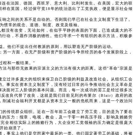
接连在法国、德国、西班牙、意大利、比利时发生。在美国，宏大的联
同样在英国，经过保守党18年的统治选出了工党执政，便是显示社会倾
反响之间的关系不是自动的。否则我们早已在社会主义制度下生活了。
成为惯常的观念、道德、制度、政党及领袖。
么都没有改变，无论如何，在似乎平静的表面的下面，已造成庞大的不
的行动，不愿作消极的牺牲。他们寻求一个有组织的表示方法，积极参
益。他们不提出任何教派的原则，用以塑造无产阶级的运动。
；另一方面，在无产阶级和资产阶级的斗争所经历的各个发展阶段上，
过程和一般结果。"
法与那些无效果的宗派主义的方法有很大的距离。这些"革命"宗派是
建立过许多庞大的组织来保卫自己阶级的利益及改造社会。从组织工会
的。事实在资本主义制度下，没有经过日常的斗争推动社会主义革命是
解决面对工人阶级的基本问题。而且，每一次成功的罢工是经过很多次
改良代替了改良，这就是我们目前见到的布莱尔（Blair）政府的政
有化，削减社会福利开支都是从资本主义一般的危机而来，这是一个政治问
们的传统群众组织。近在一百年前工会建立了劳工党，目的是为了要在
具的压力：报章，电视，教会，及一千零一种高压手段，影响及贿赂劳
不完全相信实际上的贿赂行为，大企业对工党领袖的压力确定是很庞大
场开始崩溃了。
者，事实上他们是空想家中最坏的一类。他们固定著劳工的基础，将被