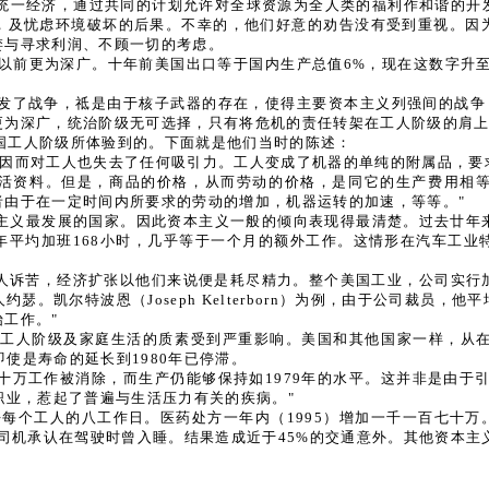
统一经济，通过共同的计划允许对全球资源为全人类的福利作和谐的开
，及忧虑环境破坏的后果。不幸的，他们好意的劝告没有受到重视。因
婪与寻求利润、不顾一切的考虑。
以前更为深广。十年前美国出口等于国内生产总值6%，现在这数字升至1
了战争，祗是由于核子武器的存在，使得主要资本主义列强间的战争，目
更为深广，统治阶级无可选择，只有将危机的责任转架在工人阶级的肩
国工人阶级所体验到的。下面就是他们当时的陈述：
，因而对工人也失去了任何吸引力。工人变成了机器的单纯的附属品，要
活资料。但是，商品的价格，从而劳动的价格，是同它的生产费用相
者由于在一定时间内所要求的劳动的增加，机器运转的加速，等等。"
主义最发展的国家。因此资本主义一般的倾向表现得最清楚。过去廿年来
年平圴加班168小时，几乎等于一个月的额外工作。这情形在汽车工业
文章的报导："工人诉苦，经济扩张以他们来说便是耗尽精力。整个美国工业，
约瑟。凯尔特波恩（Joseph Kelterborn）为例，由于公司裁员
工作。"
人阶级及家庭生活的质素受到严重影响。美国和其他国家一样，从在196
。即使是寿命的延长到1980年已停滞。
万工作被消除，而生产仍能够保持如1979年的水平。这并非是由于引
终身职业，惹起了普遍与生活压力有关的疾病。"
乎每个工人的八工作日。医药处方一年内（1995）增加一千一百七十万
的司机承认在驾驶时曾入睡。结果造成近于45%的交通意外。其他资本主