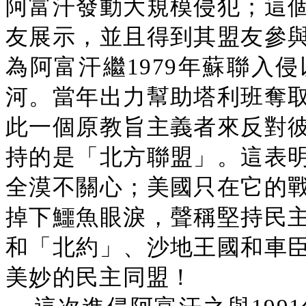
阿富汗發動大規模侵犯；這
友展示，並且得到其盟友參
為阿富汗繼1979年蘇聯入
河。當年出力幫助塔利班奪
此一個原教旨主義者來反對
持的是「北方聯盟」。這表
全漠不關心；美國只在它的
掉下鱷魚眼淚，聲稱堅持民
和「北約」、沙地王國和車
美妙的民主同盟！