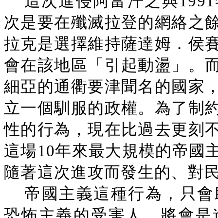
這次進侵阿富汗之與199
次是要在殲滅拉登的網絡之
拉克是選擇維持薩達姆．侯
會在該地區「引起動盪」。
細亞的通衢要津聞名的國家
立一個馴服的政權。為了制
性的行為，現在比過去更刻
這場10年來最大規模的帝國
隨著這次進攻而發生的、對
帝國主義這種行為，只會
恐怖主義的受害人，將會是