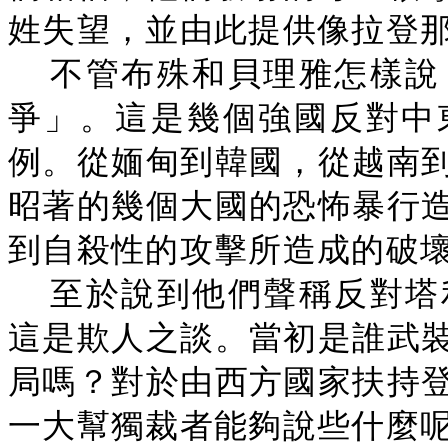
姓失望，並由此提供像拉登
不管布殊和貝理雅怎樣說
爭」。這是幾個強國反對中
例。從媔甸到韓國，從越南
昭著的幾個大國的恐怖暴行
到自殺性的攻擊所造成的破
至於說到他們聲稱反對塔
這是欺人之談。當初是誰武
局嗎？對於由西方國家扶持
一大幫獨裁者能夠說些什麼