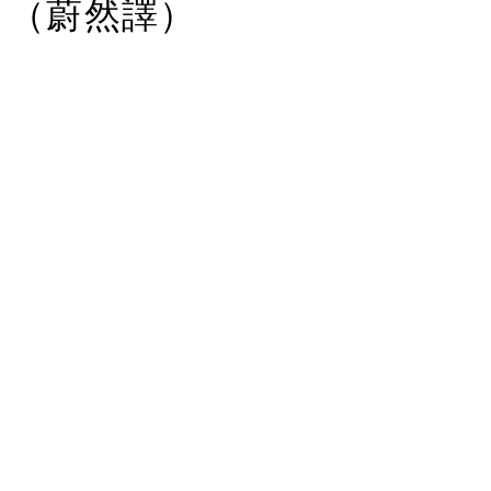
（蔚然譯）