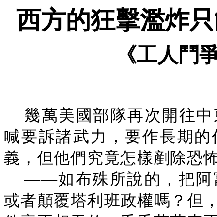
西方的狂擊濫炸只
《工人鬥
幾萬美國部隊再次開往中
喊要訴諸武力，要作長期的
義，但他們究竟怎樣剷除恐
——如布殊所說的，把阿
或者顛覆塔利班政權嗎？但