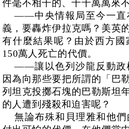
件毫不相干的、千千萬萬來
——中央情報局至今一直
義，要轟炸伊拉克嗎？美英
有什麼結果呢？由於西方國
150萬人死亡的代價。
——讓以色列沙龍反動政
因為向那些要把所謂的「巴
列坦克投擲石塊的巴勒斯坦
的人遭到殘殺和迫害呢？
無論布殊和貝理雅和他們