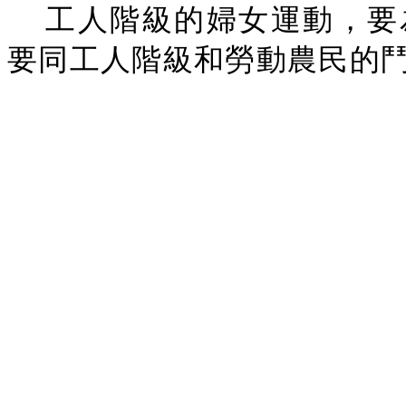
工人階級的婦女運動，要
要同工人階級和勞動農民的