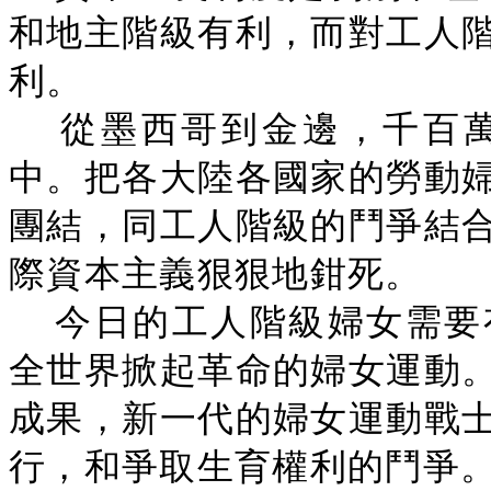
和地主階級有利，而對工人
利。
從墨西哥到金邊，千百
中。把各大陸各國家的勞動
團結，同工人階級的鬥爭結
際資本主義狠狠地鉗死。
今日的工人階級婦女需要
全世界掀起革命的婦女運動
成果，新一代的婦女運動戰
行，和爭取生育權利的鬥爭