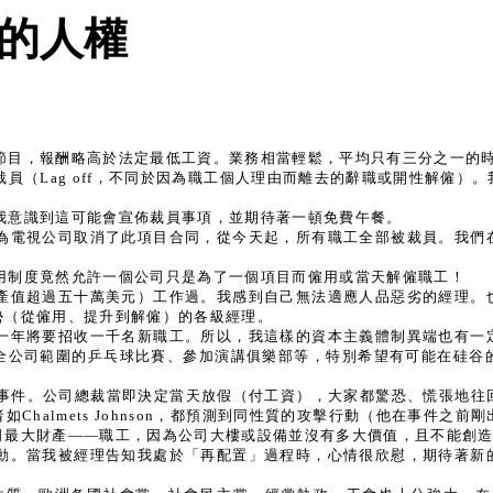
的人權
節目，報酬略高於法定最低工資。業務相當輕鬆，平均只有三分之一的
員（Lag off，不同於因為職工個人理由而離去的辭職或開性解僱）
我意識到這可能會宣佈裁員事項，並期待著一頓免費午餐。
為電視公司取消了此項目合同，從今天起，所有職工全部被裁員。我們
用制度竟然允許一個公司只是為了一個項目而僱用或當天解僱職工！
產值超過五十萬美元）工作過。我感到自己無法適應人品惡劣的經理。
勢（從僱用、提升到解僱）的各級經理。
一年將要招收一千名新職工。所以，我這樣的資本主義體制異端也有一
全公司範圍的乒乓球比賽、參加演講俱樂部等，特別希望有可能在硅谷
頓的事件。公司總裁當即決定當天放假（付工資），大家都驚恐、慌張地
halmets Johnson，都預測到同性質的攻擊行動（他在事件
司最大財產——職工，因為公司大樓或設備並沒有多大價值，且不能創
動。當我被經理告知我處於「再配置」過程時，心情很欣慰，期待著新