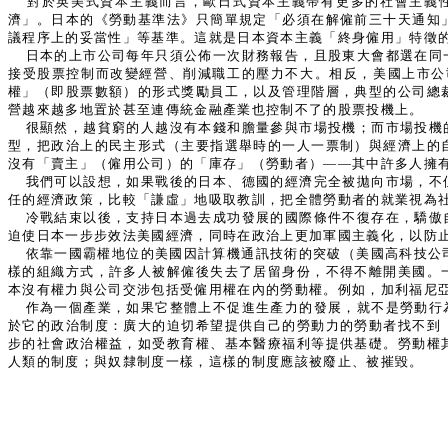
對於英美式資本主義而言，歐日式資本主義帶有更多的社會主義
濟」。日本的《勞動基準法》只簡單規定「必須在解僱前三十天通知
議程序上的妥當性」等基準。這就是日本資本主義「終身僱用」特徵
日本的上市公司每年只須公佈一次財務報告，且股東大會都選在同
接受股票控制而改變經營、削減職工的壓力不大。相反，美國上市公
權」（即股票數額）的形式獎勵員工，以及管理階層，典型的公司總
營越來越多地置於甚至連傳統金融產業也控制不了的股票投機上。
很顯然，越貧窮的人越沒有本錢和膽量參與市場投機；而市場投機
型，把政治上的民主形式（主要指選舉時的一人一票制）與經濟上的
沒有「賣主」（僱用公司）的「庫存」（勞動者）——其中許多人擁
我們可以設想，如果戰後的日本、德國的經濟完全被拋向市場，不
任的經濟政策，比較「謙虛」地吸取教訓，把全體勞動者的就業視為
冷戰結束以後，支持日本過去成功發展的國際條件不復存在，驕傲
迫使日本一步步效法美國經濟，同時在政治上更加軍國主義化，以防
依靠一國霸權地位的美國因計算機通訊技術的突破（美國高科技公
樣的組織方式，許多人被解僱後失去了居留身份，不得不離開美國。
本沒有權力與公司交涉包括受僱用權在內的勞動權。例如，加利福尼
作為一個產業，如果它整體上不促進生產力的發展，就不是勞動行
於它的政治制度：廣大的迫切希望提供自己的勞動力的勞動者找不到
步的社會政治權益，如受教育權、基本醫療福利等提供基礎。勞動權
人類的制度；與奴隸制度一樣，這樣的制度應該被廢止、被摧毀。