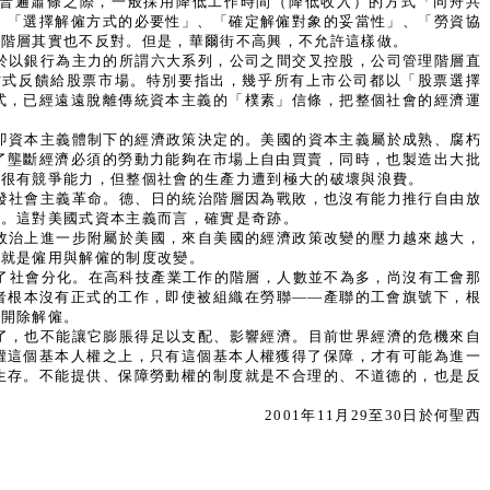
普遍蕭條之際，一般採用降低工作時間（降低收入）的方式「同舟共
、「選擇解僱方式的必要性」、「確定解僱對象的妥當性」、「勞資協
理階層其實也不反對。但是，華爾街不高興，不允許這樣做。
於以銀行為主力的所謂六大系列，公司之間交叉控股，公司管理階層直
方式反饋給股票市場。特別要指出，幾乎所有上市公司都以「股票選擇
式，已經遠遠脫離傳統資本主義的「樸素」信條，把整個社會的經濟運
即資本主義體制下的經濟政策決定的。美國的資本主義屬於成熟、腐朽
了壟斷經濟必須的勞動力能夠在市場上自由買賣，同時，也製造出大批
都很有競爭能力，但整個社會的生產力遭到極大的破壞與浪費。
發社會主義革命。德、日的統治階層因為戰敗，也沒有能力推行自由放
長。這對美國式資本主義而言，確實是奇跡。
政治上進一步附屬於美國，來自美國的經濟政策改變的壓力越來越大，
點就是僱用與解僱的制度改變。
了社會分化。在高科技產業工作的階層，人數並不為多，尚沒有工會那
者根本沒有正式的工作，即使被組織在勞聯——產聯的工會旗號下，根
被開除解僱。
了，也不能讓它膨脹得足以支配、影響經濟。目前世界經濟的危機來自
權這個基本人權之上，只有這個基本人權獲得了保障，才有可能為進一
生存。不能提供、保障勞動權的制度就是不合理的、不道德的，也是反
2001年11月29至30日於何聖西