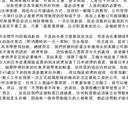
性質。歐洲各國社會黨、社會民主黨，經常執政，工會也十分強大，在
」，但按照東京高等裁判所的判例，還必須考慮「人員削減的必要性」
的法律基礎。我也向公司建議此方式，並得到一般職工的贊同。公司管
一天舉行以防止股東們有理無理的控制或干涉。再加上多數公司都隸屬
司每個季節必須公佈財務報告，一旦出現虧損，就必須最終以裁員的
裁甚至不要工資，只要「股票選擇權」以示對股東的忠心。這種經營方
的全體平均回報或虧損，不是由生產力發展狀況決定，而是由生產關係
自由放任形式（即消費時的一元一票制）完全脫節。「民主政治」提供
有高等學歷與技能。總體而言，我們所聽到的還沒有被淘汰的美國公司
但不會有所謂的「經濟奇跡」，恐怕會陷入墨西哥今天的處境，或者爆
社會秩序安定的必要條件。其結果是：保障了僱用，又極大地促進了增
自大的日本資產階級追逐的泡沫經濟加速了日本經濟的衰退。隨著日本
止、鎮壓即將到來的社會矛盾帶來的動盪。但民眾的抵抗仍然頑強，焦
司45歲以下的技術員多數來自外國），得以拖延經濟的崩潰，但更加劇
一般人工作在我第一次正式就職那樣的略高於法定最低工資的公司。或
亞州法律規定：任何工人無論什麼原因，只要參加過三次罷工，就可以
為。所以，按照「不勞動者不得食」的原則。股票投機行業即使禁止不
「買主」。這告訴我們這個制度已經破產。任何制度都必須確立在勞動
其實就是生存權，因為每一個有勞動能力的人都希望、都必須勞動才能