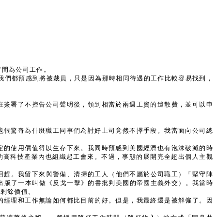
時間為公司工作。
。我們都預感到將被裁員，只是因為那時相同待遇的工作比較容易找到，
在簽署了不控告公司聲明後，領到相當於兩週工資的遣散費，並可以申
也很驚奇為什麼職工同事們為討好上司竟然不擇手段。我當面向公司總
定的使用價值得以生存下來。我同時預感到美國經濟也有泡沫破滅的時
的高科技產業內也組織起工會來。不過，事態的展開完全超出個人主觀
往回趕。我留下來與警備、清掃的工人（他們不屬於公司職工）「堅守陣
之前剛出版了一本叫做《反戈一擊》的書批判美國的帝國主義外交）。我當時
造剩餘價值。
的經理和工作無論如何都比目前的好。但是，我最終還是被解僱了。因