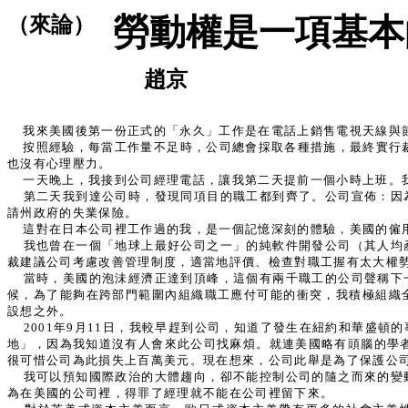
勞動權是一項基本
（來論）
趙京
我來美國後第一份正式的「永久」工作是在電話上銷售電視天線與
按照經驗，每當工作量不足時，公司總會採取各種措施，最終實行裁
也沒有心理壓力。
一天晚上，我接到公司經理電話，讓我第二天提前一個小時上班。
第二天我到達公司時，發現同項目的職工都到齊了。公司宣佈：因
請州政府的失業保險。
這對在日本公司裡工作過的我，是一個記憶深刻的體驗，美國的僱
我也曾在一個「地球上最好公司之一」的純軟件開發公司（其人均
裁建議公司考慮改善管理制度，適當地評價、檢查對職工握有太大權
當時，美國的泡沬經濟正達到頂峰，這個有兩千職工的公司聲稱下
候，為了能夠在跨部門範圍內組織職工應付可能的衝突，我積極組織
設想之外。
2001年9月11日，我較早趕到公司，知道了發生在紐約和華盛
地」，因為我知道沒有人會來此公司找麻煩。就連美國略有頭腦的學者如C
很可惜公司為此損失上百萬美元。現在想來，公司此舉是為了保護公
我可以預知國際政治的大體趨向，卻不能控制公司的隨之而來的變
為在美國的公司裡，得罪了經理就不能在公司裡留下來。