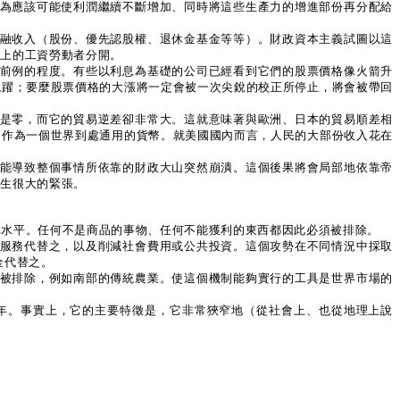
認為應該可能使利潤繼續不斷增加、同時將這些生產力的增進部份再分配給
金融收入（股份、優先認股權、退休金基金等等）。財政資本主義試圖以這
益上的工資勞動者分開。
無前例的程度。有些以利息為基礎的公司已經看到它們的股票價格像火箭升
跳躍；要麼股票價格的大漲將一定會被一次尖銳的校正所停止，將會被帶回
至是零，而它的貿易逆差卻非常大。這就意味著與歐洲、日本的貿易順差相
之作為一個世界到處通用的貨幣。就美國國內而言，人民的大部份收入花在
可能導致整個事情所依靠的財政大山突然崩潰。這個後果將會局部地依靠帝
發生很大的緊張。
率水平。任何不是商品的事物、任何不能獲利的東西都因此必須被排除。
營服務代替之，以及削減社會費用或公共投資。這個攻勢在不同情況中採取
金代替之。
者被排除，例如南部的傳統農業。使這個機制能夠實行的工具是世界市場的
千年。事實上，它的主要特徵是，它非常狹窄地（從社會上、也從地理上說