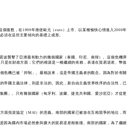
復甦，在1999年推使歐元（euro）上市、以某種愉快心情進入2000年
案必須在這些主要傾向的基礎上成形。
這個震波襲擊了亞洲最有動力的幾個國家（泰國、印尼、南韓）。這個危機彈
不只是在財政方面；它們的根源是一種繼續的依賴，表達在貿易逆差、幣值
說這個危機已被「抑制」。嚴格說來，這是帝國主義者的觀念。因為對於有關
。
強加的帝國主義法律，則是非法的。因此，新自由主義世界秩序的合法性，已
聯集團」。只有幾個國家（匈牙利、波蘭、捷克共和國、愛沙尼亞）才從更
多方面投資協定（MAI）的意義。南部的國家已被放在互相競爭的地位，而
別是因為國內市場必然會與擴大的貿易逆差相衝撞。南部的國家，為了繼續