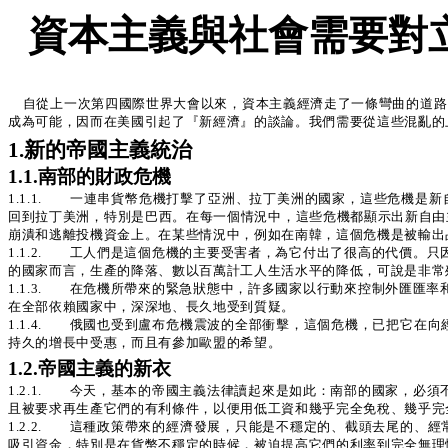
資本主義與社會需要對
自從上一次第四國際世界大會以來，資本主義經濟走了一條彎曲的道路。它
成為可能，因而在美國引起了『新經濟』的談論。我們需要從這些混亂的
1.新的帝國主義統治
1.1.南部的財政危機
1.1.1. 一連串貨幣危機打擊了亞洲、拉丁美洲的國家，這些危機是
回到拉丁美洲，特別是巴西。在每一個情況中，這些危機都顯示出新自由
崩潰和逃離投機資金上。在某些情況中，例如在南韓，這個危機是被輸出
1.1.2. 工人們是這個危機的主要受害者，為它付出了很高的代價。
的國家而言，生產的降落、數以百萬計工人生活水平的降低，可說是非常
1.1.3. 在危機所帶來的緊急狀態中，許多國家以行動來控制外匯匯
在全部依賴國家中，深深地、長久地受到質疑。
1.1.4. 俄國也受到盧布危機震波的全部衝擊，這個危機，已把它
持久的增長中受惠，而且有參加歐盟的希望。
1.2.帝國主義的新衣
1.2.1. 今天，基本的帝國主義法律讀起來是如此：南部的國家，必
且被要求再生產它們的有利條件，以便用低工資和幾乎完全免稅、幾乎完
1.2.2. 這種政策帶來的經濟發展，只能是不穩定的、截頭去尾的
吸引資金，特別是在貨幣不穩定的時候，被迫提高它們的利率到完全無理