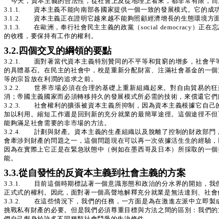
今天，資本主義的合法性，從社會上及從地理上看來，都非常有限，而
3.1.1. 資本主義不能向南部各國家提供一個一致的發展模式。它的
3.1.2. 資本主義正在證明它越來越不能夠照顧經濟增長的生態環境
3.1.3. 在歐洲，奉行社會民主主義的政黨（social democ
的收穫，要保持有工作的權利。
3.2.四個交叉的綱領的要點
3.2.1. 面對著當代資本主義特別贊同的不平等和貧窮的增多，社
的具體基石。在民主的社會中，稅是重新分配財富、注滿社會基金的一個
等的宗旨放在利潤的追求之前。
3.2.2. 世界市場必須在合理的基礎上重新組織起來。對自由貿易
消；帝國主義國家而必須轉移持久的發展模式所必需的技術，來償還它們
3.2.3. 社會權利的擴張被資本主義所抑制，因為資本主義根據它
加以利用。縮短工作週是回到新的充分就業的最簡單途徑。這個途徑不但
能夠滿足社會需要的非市場的方法。
3.2.4. 計劃與財產。資本主義的生產組織以及脫離了控制的財政
會牽涉到財產的問題之一，這個問題現在可以再一次依據活生生的經驗，
因為在實際上它正是在緊急狀態中（例如在墨西哥及日本）所採取的一個
能。
3.3.從自發性的反資本主義到社會主義的方案
3.3.1. 目前這個時期標誌著一個意識形態和政治的分水界的開始
正式式的權利。因此，面對著一個高聲地解釋充分就業是無法達到、社會
3.3.2. 在這些情況下，我們的任務，一方面是為在激進左派中立
挑戰私有財產的必要。但是我們必須尊重目標與方法之間的區別：我們的
們自己獻身於許多不同種類社會鬥爭的先決條件。