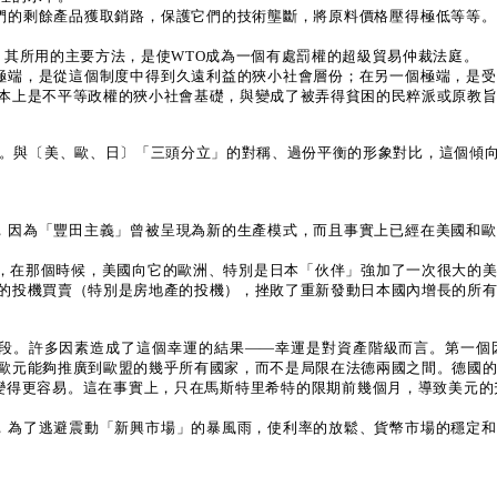
為它們的剩餘產品獲取銷路，保護它們的技術壟斷，將原料價格壓得極低等等
化，其所用的主要方法，是使WTO成為一個有處罰權的超級貿易仲裁法庭。
一個極端，是從這個制度中得到久遠利益的狹小社會層份；在另一個極端，是
本上是不平等政權的狹小社會基礎，與變成了被弄得貧困的民粹派或原教
。與〔美、歐、日〕「三頭分立」的對稱、過份平衡的形象對比，這個傾
驚奇，因為「豐田主義」曾被呈現為新的生產模式，而且事實上已經在美國和
轉折點，在那個時候，美國向它的歐洲、特別是日本「伙伴」強加了一次很大
的投機買賣（特別是房地產的投機），挫敗了重新發動日本國內增長的所
新階段。許多因素造成了這個幸運的結果——幸運是對資產階級而言。第一
歐元能夠推廣到歐盟的幾乎所有國家，而不是局限在法德兩國之間。德國
而變得更容易。這在事實上，只在馬斯特里希特的限期前幾個月，導致美元的
回流，為了逃避震動「新興市場」的暴風雨，使利率的放鬆、貨幣市場的穩定