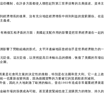
。這些機制，在許多方面都使人聯想起對第三世界掠奪的古典描述。資本主
受到經濟增長的後果、沒有充分地從經濟增長中得到利益的貧窮層份。在這
旨主義者。
向有兩個互相矛盾的方面：美國起支配作用的影響是把世界經濟連在一起的
歐洲影響了勞動組織的形式。太平洋邊緣地區曾經似乎是世界經濟動力的一
的美元貶值。這次貶值，以突然提高日本輸出品的價格，恢復了美國的市場佔
有企圖。
個因素是社會民主黨的決定性的推動，特別是在法國和意大利。它一走上政
的統一也重新改變局面，因為德國貨幣的力量被它的貿易順差所減弱。
升值，因此大大地刺激了歐洲的輸出。曾在1993年造成非常嚴重經濟衰退
和金融市場的漲價成為可能。甚至通貨緊縮也使工資購買力的增加、持久的