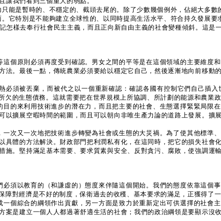
且讓我們看到三個重大的弱點。
成功只能是暫時的、不穩定的、截頭去尾的。除了少數幾個例外，佔絕大多數
方面。它特別是不能夠建立全球性的、以同時提高生活水平、符合持久發展要
racy）正在忘記怎樣去奉行社會民主主義，而且正向新自由主義的社會變種傾斜
會平等這個原則必須再度受到確認。男女之間的平等是在這個領域的主要維度
方法。最後一點，傳統農業必須要給以穩定它自己，然後逐漸地向前移動
的狂熱必須被丟棄，而被代之以一個重新確認：確認各國有控制它們自己插
所欠的生態債務。這就需要把在世界規模上所協調、所計劃的能源和農業
自己的目的來利用技術進步的潛在力，而且把主要的社會、生態選擇緊緊局限
可以擴展空暇時間的範圍，而且可以朝向非唯生產力論的道路上發展。擴
部門，一次又一次地把技術進步轉變為社會或生態的大災禍。為了使其他標準
以具體的方法解決。財政部門把利潤私有化，在這同時，把它的損失社會
措施。堅持滿足基本需要、要求質素與安全、反對貪污、腐敗，使強調運
，我們必須以教育的（和謙虛的）態度來伴隨這個開始。我們的態度依靠這個
保障對經濟是不好的制度，保衛過去的收穫、基本要求的滿足，正獲得了
即製成一個綜合的綱領作出貢獻，另一方面是致力於重新定出可供選擇的社會
方案是建立一個人人都過著舒適生活的社會；我們的政治綱領是要顯示沒