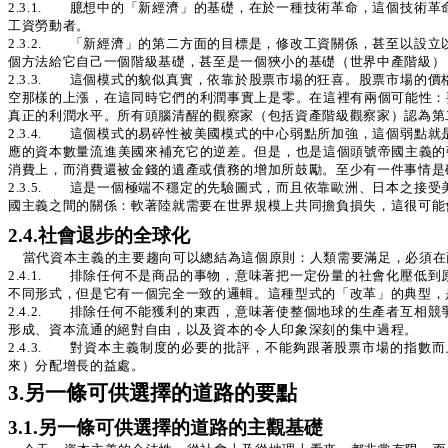
2.3.1. 臆想中的「新經濟」的基礎，在於一種技術革命，這個技
工資勞動者。
2.3.2. 「新經濟」的第二方面的目標是，修改工資關係，甚至以
個方法給它自己一個階級基礎，甚至是一個狹小的基礎（世界中產階級）
2.3.3. 這個模式的貌似真實，依靠於股票市場的狂喜。股票市場
空那樣的上漲，在這同時它們的利潤事實上是零。在這裡有兩個可能性：
真正的利潤水平。所有頭腦清醒的觀察家（包括資產階級觀察家）認為第
2.3.4. 這個模式的易碎性被美國模式的中心弱點所加強，這個弱
應的資本數量流進美國來補充它的逆差。但是，也是這個頭號帝國主義的
消費上，而消費還被金錢的遺產或債務的增加所鼓勵。至少有一件事情是
2.3.5. 這是一個極端不穩定的先驗圖式，而且依靠歐洲、日本之
國主義之間的關係：軟著陸就需要在世界規模上共同擔負損失，這很可能
2.4.社會退步的全球化
當代資本主義的主要趨向可以總結為這個原則：人類需要滿足，必須在
2.4.1. 排除任何不是商品的事物，意味著把一定份量的社會化壓
不同形式，但是它有一個完全一致的邏輯。這種型式的「改革」的典型，是企圖
2.4.2. 排除任何不能獲利的東西，意味著使整個地球的生產者互
形成、資本流通的絕對自由，以及資本的令人印象深刻的集中過程。
2.4.3. 對資本主義制度的必要的批評，不能夠跟著股票市場的指
來）分配增長的益處。
3.另一條可供選擇的道路的要點
3.1.另一條可供選擇的道路的主觀基礎