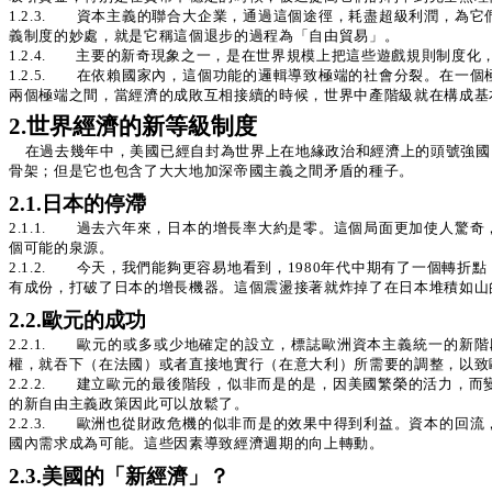
1.2.3. 資本主義的聯合大企業，通過這個途徑，耗盡超級利潤，
義制度的妙處，就是它稱這個退步的過程為「自由貿易」。
1.2.4. 主要的新奇現象之一，是在世界規模上把這些遊戲規則制度
1.2.5. 在依賴國家內，這個功能的邏輯導致極端的社會分裂。在
兩個極端之間，當經濟的成敗互相接續的時候，世界中產階級就在構成基
2.世界經濟的新等級制度
在過去幾年中，美國已經自封為世界上在地緣政治和經濟上的頭號強國
骨架；但是它也包含了大大地加深帝國主義之間矛盾的種子。
2.1.日本的停滯
2.1.1. 過去六年來，日本的增長率大約是零。這個局面更加使人
個可能的泉源。
2.1.2. 今天，我們能夠更容易地看到，1980年代中期有了一個
有成份，打破了日本的增長機器。這個震盪接著就炸掉了在日本堆積如山
2.2.歐元的成功
2.2.1. 歐元的或多或少地確定的設立，標誌歐洲資本主義統一的
權，就吞下（在法國）或者直接地實行（在意大利）所需要的調整，以致
2.2.2. 建立歐元的最後階段，似非而是的是，因美國繁榮的活力，
的新自由主義政策因此可以放鬆了。
2.2.3. 歐洲也從財政危機的似非而是的效果中得到利益。資本的
國內需求成為可能。這些因素導致經濟週期的向上轉動。
2.3.美國的「新經濟」？