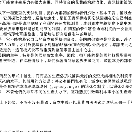
術革命可能會使生產力有很大進展、同時資金的花費能夠經濟化。資訊技術被
設立以下一種雙重的支付制度，把作為群體的勞動者們拆散：基本工資，輔以
，它所採取的途徑，嚴格地說來，是把工資勞動者與它試圖捆在它自己利
的價格高漲已經長遠地脫離了利潤的任何客觀測量，達到資本主義制度下是史
要麼股票市場只是預期將來的利潤，而調整的發生將會通過利潤的一次新
二種情形較可能發生，但是無法預測這個泡沫的爆破。
點就是，它不能夠為它自己的資本積累提供資金。美國的儲蓄率是非常低，甚
強大力量，才能夠把這個不對稱的結構強加給美國以外的地方，感謝美元
確定的：這個模式決不能推廣到整個帝國主義中心去。
接受美國的主宰，特別是美國的貨幣主宰。因此，很可能的是美國的較慢增長
會被拒絕。在這種情形下，我們就會看到歐盟與美國之間、歐盟本身內部
商品的形式中發生，而商品的生產必須根據與最好的投資成績相比的利潤
低到原來的水平。其所用的方法是：將公有部門私有化，減少社會保障並以私
粉碎或凍結現繳現付（pay-as-you-go）的退休金制度，以退休金基
相競爭，不管他們的非常不同的生產力水平。這種態度引致獲利本事小的生產
數而上下起伏。不管有沒有暴跌，資本主義正以其背向著將來走進第三個一