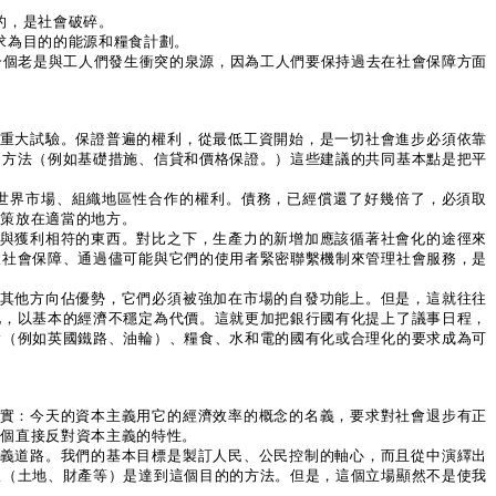
的，是社會破碎。
求為目的的能源和糧食計劃。
。這是一個老是與工人們發生衝突的泉源，因為工人們要保持過去在社會保障方面
和重大試驗。保證普遍的權利，從最低工資開始，是一切社會進步必須依靠
的方法（例如基礎措施、信貸和價格保證。）這些建議的共同基本點是把平
入世界市場、組織地區性合作的權利。債務，已經償還了好幾倍了，必須取
政策放在適當的地方。
在與獲利相符的東西。對比之下，生產力的新增加應該循著社會化的途徑來
展社會保障、通過儘可能與它們的使用者緊密聯繫機制來管理社會服務，是
、其他方向佔優勢，它們必須被強加在市場的自發功能上。但是，這就往往
化，以基本的經濟不穩定為代價。這就更加把銀行國有化提上了議事日程，
輸（例如英國鐵路、油輪）、糧食、水和電的國有化或合理化的要求成為可
事實：今天的資本主義用它的經濟效率的概念的名義，要求對社會退步有正
一個直接反對資本主義的特性。
主義道路。我們的基本目標是製訂人民、公民控制的軸心，而且從中演繹出
收（土地、財產等）是達到這個目的的方法。但是，這個立場顯然不是使我