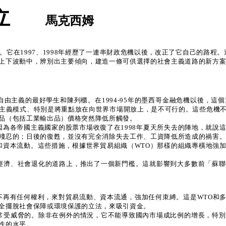
立
馬克西姆
在1997、1998年經歷了一連串財政危機以後，改正了它自己的路程。這個
上下波動中，辨別出主要傾向，建造一條可供選擇的社會主義道路的新方
新自由主義的最好學生和陳列櫃。在1994-95年的墨西哥金融危機以後，
主義模式、特別是將重點放在向世界市場開放上，是不可行的。這些危機
品（包括工業輸出品）價格突然降低所觸發。
只因為各帝國主義國家的股票市場收復了在1998年夏天所失去的陣地，就
殘忍的；日後的復甦，並沒有完全消除失去工作、工資降低所造成的禍害
率和資本流動。這些措施，根據世界貿易組織（WTO）那樣的組織專橫地
在向經濟、社會退化的道路上，推出了一個新門檻。這就影響到大多數前「蘇
須不再有任何權利，來對貿易流動、資本流通，強加任何朿縛。這是WTO和
全擺脫社會保障或環境保護的立法，來吸引資金。
、經常受威脅的。除非在例外的情況，它不能導致國內市場成比例的增長，特
性的水平。