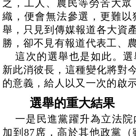
之，工人、農民等勞苦大眾
織，便會無法參選，更難以
舉，只見到傳媒報道各大資
勝，卻不見有報道代表工、
這次的選舉也是如此。選
新此消彼長，這種變化將對
的意義，給人以又一次的啟
選舉的重大結果
一是民進黨躍升為立法院
加到87席，高於其他政黨（