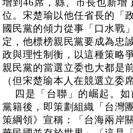
增到46席，縣、市長也新增
位。宋楚瑜以他任省長的「
國民黨的傾力從事「口水戰
定，他標榜親民黨要成為忠
政與理性制衡，以這種策略
親民黨的當選立委也大都是
（但宋楚瑜本人在競選立委
四是「台聯」的崛起。如
黨籍後，即策劃組織「台灣
策綱領》宣稱：「台海兩岸