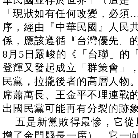
華民國並存於世界」〔這是
「現狀如有任何改變，必須
序，經由『中華民國』人民
係，應該遵循『台灣優先』
8月5日嚴峻的《「台聯」的
登輝又發起成立「群策會」
民黨，拉攏後者的高層人物
席蕭萬長、王金平不理連戰
出國民黨可能再有分裂的跡
五是新黨敗得最慘，它從
增了金門縣長一席）。它一