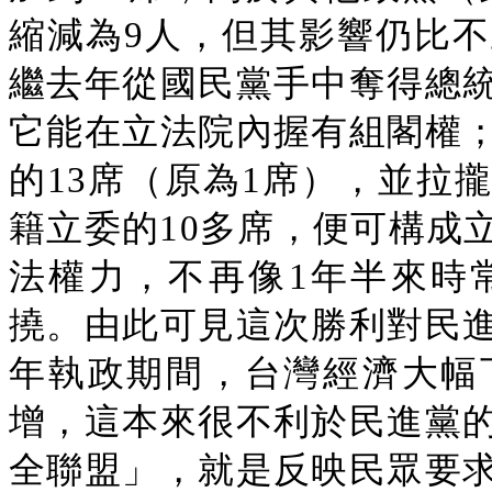
縮減為9人，但其影響仍比
繼去年從國民黨手中奪得總
它能在立法院內握有組閣權
的13席（原為1席），並拉
籍立委的10多席，便可構成
法權力，不再像1年半來時
撓。由此可見這次勝利對民
年執政期間，台灣經濟大幅
增，這本來很不利於民進黨
全聯盟」，就是反映民眾要