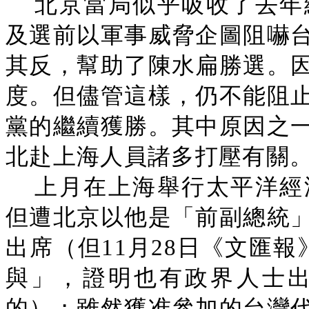
北京當局似乎吸收了去年
及選前以軍事威脅企圖阻嚇
其反，幫助了陳水扁勝選。
度。但儘管這樣，仍不能阻
黨的繼續獲勝。其中原因之
北赴上海人員諸多打壓有關
上月在上海舉行太平洋經
但遭北京以他是「前副總統
出席（但11月28日《文匯
與」，證明也有政界人士
的）；雖然獲准參加的台灣