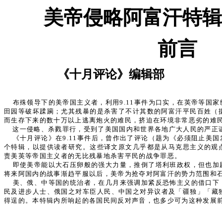
美帝侵略阿富汗特辑
前言
《十月评论》编辑部
布殊领导下的美帝国主义者，利用9.11事件为口实，在英帝等
田园等破坏蹂躏；尤其残暴的是杀害了不计其数的阿富汗平民百姓（据
而生存下来的数十万以上逃离炮火的难民，挤迫在环境非常恶劣的难
这一侵略、杀戮罪行，受到了美国国内和世界各地广大人民的严正
《十月评论》在9.11事件后，曾作出了评论（题为《必须阻止
个特辑，以提供读者研究。这些译文原文几乎都是从马克思主义的观点
责美英等帝国主义者的无比残暴地杀害平民的战争罪恶。
即使美帝能以大石压卵般的强大力量，推倒了塔利班政权，但也加
将来阿国内的战事渐趋平服以后，美帝为抢夺对阿富汗的势力范围和
美、俄、中等国的统治者，在几月来强调加紧反恐怖主义的借口下
民及进步人士、俄国之对车臣人民、中国之对异议者及「疆独」「藏
得逞的。本特辑内所响起的各国民间反对声音，也多少可为这种发展