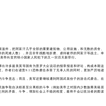
狂轰滥炸，把阿富汗几乎全部的重要建筑物、公用设施，和无数的房舍、
事件的死难人数），并且非常残酷地折磨、虐待被俘的阿富汗等战士。幸
是美帝向贫穷弱小国家人民犯下的又一宗滔天新罪行。
选译出许多篇美英等国肯为普罗大众说话的报章报道和评论，构成本期这
。作者们在谴责9.11恐怖袭击杀害了无辜人民的同时，更加严厉地谴
的斗争意志；而且，美军还要继续遭到阿国武装份子的游击式袭击。在
民族争取自决权甚至分离权的斗争（例如美帝之对国内少数族裔美籍居
之间的矛盾、斗争，增加社会上不稳的程度，最终不会让统治者的图谋