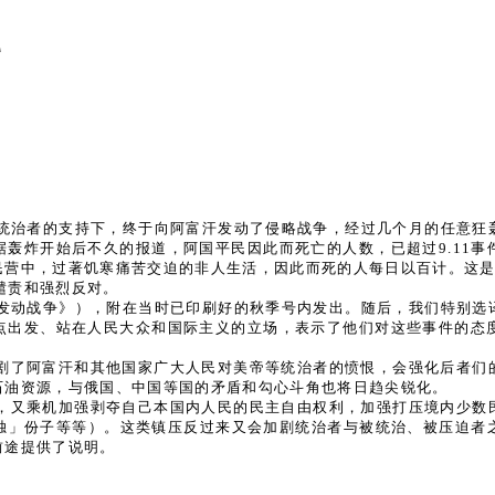
国家统治者的支持下，终于向阿富汗发动了侵略战争，经过几个月的任意
轰炸开始后不久的报道，阿国平民因此而死亡的人数，已超过9.11
民营中，过著饥寒痛苦交迫的非人生活，因此而死的人每日以百计。这
谴责和强烈反对。
美国发动战争》），附在当时已印刷好的秋季号内发出。随后，我们特别
出发、站在人民大众和国际主义的立场，表示了他们对这些事件的态度
剧了阿富汗和其他国家广大人民对美帝等统治者的愤恨，会强化后者们
石油资源，与俄国、中国等国的矛盾和勾心斗角也将日趋尖锐化。
，又乘机加强剥夺自己本国内人民的民主自由权利，加强打压境内少数
独」份子等等）。这类镇压反过来又会加剧统治者与被统治、被压迫者
前途提供了说明。