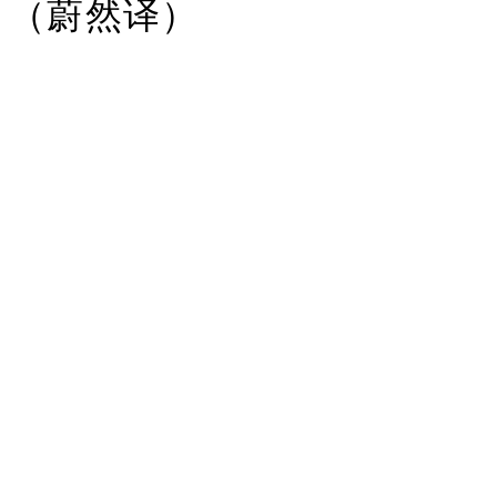
（蔚然译）