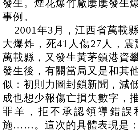
發生。煙花爆竹廠屢屢發生
事例。
2001年3月，江西省萬
大爆炸，死41人傷27人，震
萬載縣，又發生黃茅鎮港資
發生後，有關當局又是和其
似：初則力圖封鎖新聞，減
成也想少報傷亡損失數字，
罪羊，拒不承認領導錯誤
施……。這次的具體表現是