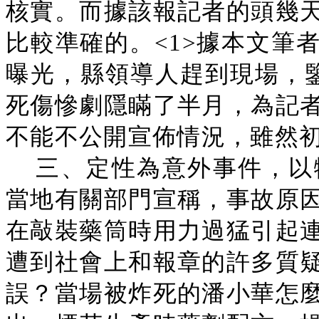
核實。而據該報記者的頭幾
比較準確的。<1>據本文筆
曝光，縣領導人趕到現場，
死傷慘劇隱瞞了半月，為記
不能不公開宣佈情況，雖然
三、定性為意外事件，以
當地有關部門宣稱，事故原
在敲裝藥筒時用力過猛引起
遭到社會上和報章的許多質
誤？當場被炸死的潘小華怎