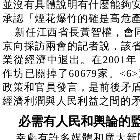
並沒有具體說明有什麼能夠
承認「煙花爆竹的確是高危
新任江西省長黃智權，會同
京向採訪兩會的記者說，該
業從經濟中退出。在2001
作坊已關掉了60679家。<
政策和官員發言，是前後矛
經濟利潤與人民利益之間的
必需有人民和輿論的
幸虧有許多媒體和廣大新