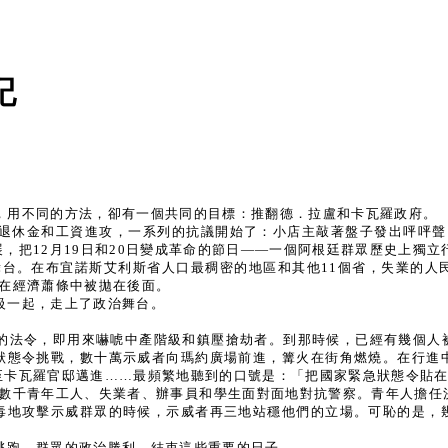
記
，用不同的方法，卻有一個共同的目標：推翻德．拉盧和卡瓦羅政府。
退休金和工資進攻，一系列的抗議開始了：小店主敲著盤子發出呯呯聲，
，把12月19日和20日變成革命的節日——一個阿根廷群眾歷史上獨
治舞台。在布宜諾斯艾利斯省人口最稠密的地區和其他11個省，失業的
經在經濟蕭條中被拋在後面。
級一起，走上了政治舞台。
的法令，即用來嚇唬中產階級和鎮壓搶劫者。到那時候，已經有幾個人
狀態令挑戰，數十萬示威者向瑪約廣場前進，篝火在街角燃燒。在行進
至卡瓦羅官邸邁進……最頻繁地聽到的口號是：「把國家緊急狀態令貼
早，數千青年工人、失業者、辦事員和學生面對面地對抗警察。青年人擔
毒地攻擊示威群眾的時候，示威者再三地站穩他們的立場。可恥的是，
逃跑，群眾的政治勝利，結束這些重要的日子。