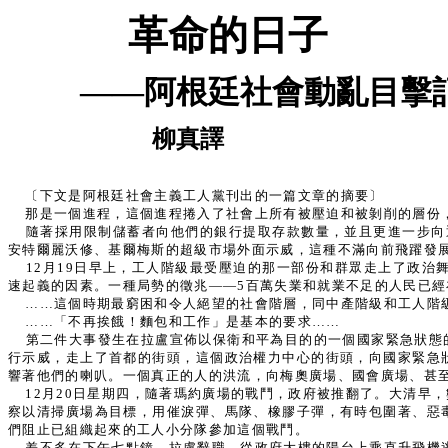
革命的日子
——阿根廷社會動亂目擊
柳真譯
〔下文是阿根廷社會主義工人黨刊出的一篇文章的摘要〕
那是一個進程，這個進程捲入了社會上所有被壓迫和被剝削的層份
隨著採用限制儲蓄者向他們的銀行提取存款數量，並且更進一步向
安特爾麗沃修、基爾梅斯的超級市場外面示威，這種不滿向前飛躍發展
12月19日早上，工人階級最受壓迫的那一部份和群眾走上了政
速起義的因素。一種局勢的徵兆——5百萬失業和就業不足的人民已
……這個時期最窮困和令人絕望的社會階層，同中產階級和工人階
……「不再挨餓！麵包和工作」是基本的要求……
第二件大事發生在拉盧宣佈以保衛和平為目的的一個國家緊急狀態
行示威，走上了首都的街頭，這個政治權力中心的街頭，向國家緊急
響著他們的喇叭。一個真正的人的洪流，向梅奧廣場、國會廣場、甚
12月20日星期四，隨著瑪約廣場的戰鬥，政府被推翻了。大清
察以清掃廣場為目標，用催淚彈、馬隊、橡膠子彈，有時包圍著、惡
們阻止已組織起來的工人小分隊參加這個戰鬥。
差不多在下午七點鐘，拉盧辭職，從政府大樓的陽台上乘直升飛機