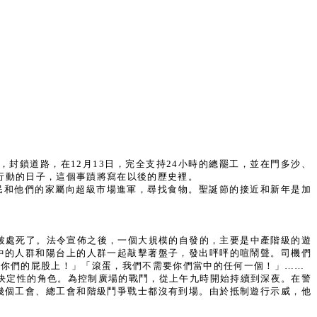
封鎖道路，在12月13日，完全支持24小時的總罷工，並在門多沙、
立行動的日子，這個事蹟將寫在以後的歷史裡。
人民和他們的家屬向超級市場進軍，尋找食物。聖誕節的接近和新年是加
被處死了。法令宣佈之後，一個大規模的自發的，主要是中產階級的遊
中的人群和陽台上的人群一起敲擊著盤子，發出呯呯的喧鬧聲。司機們
在你們的屁股上！」「滾蛋，我們不需要你們當中的任何一個！」……
任決定性的角色。為控制廣場的戰鬥，從上午九時開始持續到深夜。在警
幾個工會、總工會和階級鬥爭戰士都沒有到場。由於抵制遊行示威，他