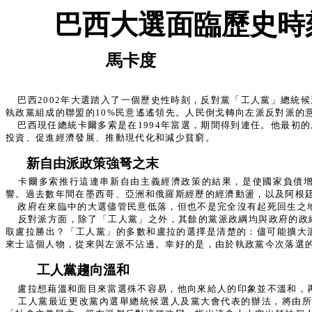
巴西大選面臨歷史時
馬卡度
巴西2002年大選踏入了一個歷史性時刻，反對黨「工人黨」總統
執政黨組成的聯盟的10%民意遙遙領先。人民倒戈轉向左派反對派的
巴西現任總統卡爾多索是在1994年當選，期間得到連任。他最
投資、促進經濟發展、推動現代化和減少貧窮。
新自由派政策強弩之末
卡爾多索推行這連串新自由主義經濟政策的結果，是使國家負債增加
響。過去數年間在墨西哥、亞洲和俄羅斯經歷的經濟動盪，以及阿根
政府在來臨中的大選儘管民意低落，但也不是完全沒有起死回生之
反對派方面，除了「工人黨」之外，其餘的黨派政綱均與政府的政
取盧拉勝出？「工人黨」的多數和盧拉的選擇是清楚的：儘可能擴大
來士這個人物，從來與左派不沾邊。幸好的是，由於執政黨今次落選
工人黨趨向溫和
盧拉想藉溫和面目來當選殊不容易，他向來給人的印象並不溫和，
工人黨最近更改黨內選舉總統候選人及黨大會代表的辦法，將由