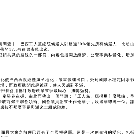
意調查中，巴西工人黨總統候選人以超過30%領先所有候選人，比起由
的17.5%得票表現出來。
華盛頓共識的路線的一部份，內容包括開放經濟、公營事業私營化、增加
私營化使巴西再度經歷殖民地化，嚴重依賴出口，受到國際不穩定因素影
反增，而政府醜聞此起彼落，使人民感到不滿。
府部長會用批評政府政策來爭取民心，扭轉頹勢。
一定勝券在握。由此而帶出一個問題：「工人黨」應採用什麼戰略，爭
爭取前僱主聯會領袖、國會議員謝來士作他副手，競選副總統一位。謝
使盧拉不那麼容易與謝來士組成陣線。
，而且大會之前便已經有了全國領導層。這是一次創先河的變化。包括