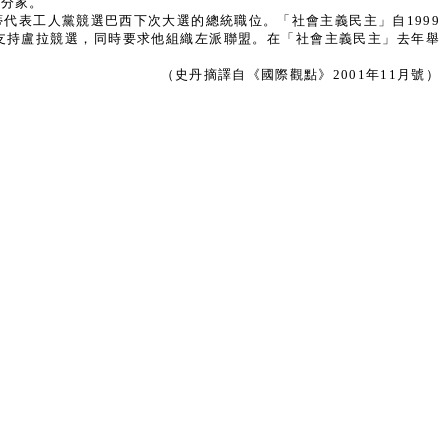
向分家。
代表工人黨競選巴西下次大選的總統職位。「社會主義民主」自1999
支持盧拉競選，同時要求他組織左派聯盟。在「社會主義民主」去年舉
（史丹摘譯自《國際觀點》2001年11月號）