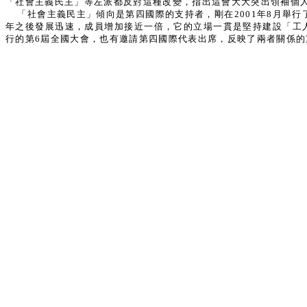
「社會主義民主」等左派都反對這種改變，指出這會大大突出領袖個
「社會主義民主」傾向是第四國際的支持者，剛在2001年8月舉
年之後發展迅速，成員增加接近一倍，它的立場一貫是堅持建設「工
行的第6屆全國大會，也有邀請第四國際代表出席，反映了兩者關係的