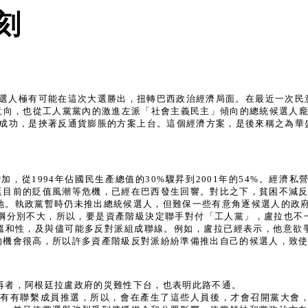
刻
候選人極有可能在這次大選勝出，扭轉巴西政治經濟局面。在最近一次民
意向，也從工人黨黨內的激進左派「社會主義民主」傾向的總統候選人龐蒂
初的成功，是挾著反通貨膨脹的方案上台。這個經濟方案，是後來稱之為
，從1994年佔國民生產總值的30%驟昇到2001年的54%。經濟
廷目前的貶值風潮等危機，已經在巴西發生回響。對比之下，貧困不減
地。執政黨暫時仍未推出總統候選人，但難保一些有意角逐候選人的政
綱分別不大，所以，要是資產階級決定聯手對付「工人黨」，盧拉也不
溫和性，及與儘可能多反對派組成聯線。例如，盧拉已經表示，他意欲
的機會很高，所以許多資產階級反對派紛紛準備推出自己的候選人，致
再者，阿根廷拉盧政府的災難性下台，也表明此路不通。
所有有聯繫成員推選，所以，會在產生了這些人員後，才會召開黨大會