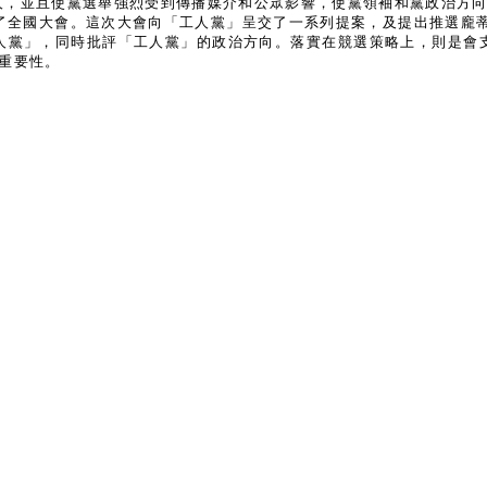
人，並且使黨選舉強烈受到傳播媒介和公眾影響，使黨領袖和黨政治方
行了全國大會。這次大會向「工人黨」呈交了一系列提案，及提出推選龐蒂
人黨」，同時批評「工人黨」的政治方向。落實在競選策略上，則是會
重要性。