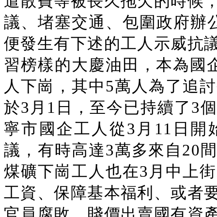
遣散費等被長久拖欠的時候
議、堵塞交通、包圍政府辦
便發生有下述的工人示威抗
習榜樣的大慶油田，本為國企
人下崗，其中5萬人為了追
於3月1日，至今已持續了3
寧市國企工人從3月11日
議，有時高達3萬多來自20
煤礦下崗工人也在3月中上
工資、保障基本福利、或者
官員腐敗、賤價出賣國有資