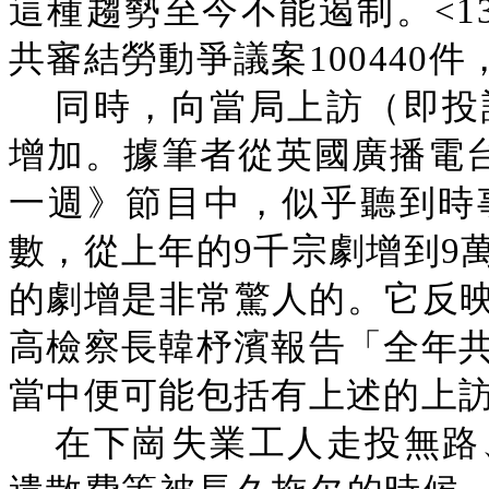
這種趨勢至今不能遏制。<1
共審結勞動爭議案100440件
同時，向當局上訪（即投
增加。據筆者從英國廣播電台
一週》節目中，似乎聽到時
數，從上年的9千宗劇增到9
的劇增是非常驚人的。它反
高檢察長韓杼濱報告「全年共
當中便可能包括有上述的上
在下崗失業工人走投無路