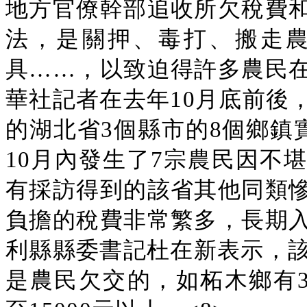
地方官僚幹部追收所欠稅費
法，是關押、毒打、搬走
具……，以致迫得許多農民
華社記者在去年10月底前後
的湖北省3個縣市的8個鄉鎮
10月內發生了7宗農民因不
有採訪得到的該省其他同類
負擔的稅費非常繁多，長期
利縣縣委書記杜在新表示，該
是農民欠交的，如柘木鄉有3