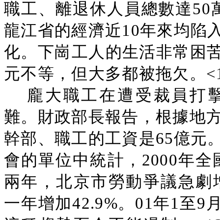
職工、離退休人員總數達50
龍江省的經濟近10年來均陷
化。下崗工人的生活非常困
元不等，但大多都被拖欠。<1
龐大職工在遭受裁員打
難。財政部長報告，根據地方
幹部、職工的工資是65億元
會的單位中統計，2000年全
兩年，北京市勞動爭議急劇增加
一年增加42.9%。01年1至