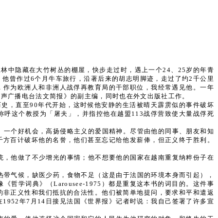
在丛林中隐藏在大竹树丛的棚屋，快步走过时，遇上一个24、25岁的年青
他曾作过6个月牛车旅行，沿著后来的胡志明脚迹，走过了约2千公里
，作为欧洲人和非洲人战俘再教育局的干部职位，我经常遇见他。一年
越南之声广播电台法文简报》的副主编，同时也在外文出版社工作。
历史，直至90年代开始，这时候他安静的生活被晴天霹雳似的事件破坏
称呼这个教授为「屠夫」，并指控他在越盟113战俘营致使大量战俘死
」一个好机会，高扬侵略主义的爱国精神。尽管由他的同事、朋友和知
千方百计破坏他的名誉，他们甚至忘记给他发薪俸，但正义终于胜利。
统，他做了不少增光的事情；他不想要他的国家在越南重复纳粹份子在
热带气候，缺医少药，食物不足（这是由于法国的环境本身而引起），
词典》（Larousee-1975）都是重复这本书的词目的。这件事
的非正义性和我们抵抗的合法性。他们被简单地提问，要求和平和遣返
言，在1952年7月14日接见法国《世界报》记者时说：我自己签署了许多宣