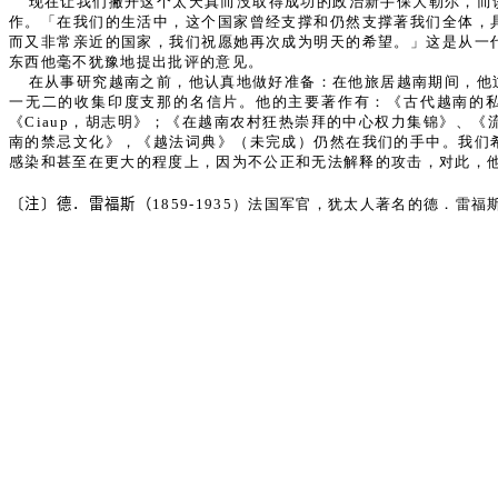
现在让我们撇开这个太天真而没取得成功的政治新手保大勒尔，而
作。「在我们的生活中，这个国家曾经支撑和仍然支撑著我们全体，
而又非常亲近的国家，我们祝愿她再次成为明天的希望。」这是从一
东西他毫不犹豫地提出批评的意见。
在从事研究越南之前，他认真地做好准备：在他旅居越南期间，他过著
一无二的收集印度支那的名信片。他的主要著作有：《古代越南的私有财产和
《Ciaup，胡志明》；《在越南农村狂热崇拜的中心权力集锦》、《流散在外的越南
南的禁忌文化》，《越法词典》（未完成）仍然在我们的手中。我们
感染和甚至在更大的程度上，因为不公正和无法解释的攻击，对此，
〔注〕德．雷福斯（
1859-1935）法国军官，犹太人著名的德．