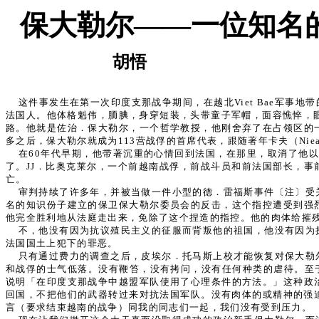
保大勒尔——一位知名
胡悟
这件事发生在第一次印度支那战争期间，在越北Viet Bae军事
法国人。他体格魁伟，胹腆，身穿短装，头带童子军帽，面容憔悴，
路。他就是佐治．保大勒尔，一个哲学教授，他刚舍弃了在占领区的
多之后，保大勒尔就成为113营战俘的首席代表，跟随著年卡夫（Nie
在60年代早期，他带著沉重的心情回到法国，在那里，取消了他
了。JJ．比奥克莱尔，一个前越南战俘，前战斗员和前法国部长，事
亡。
审判持续了许多年，并被当做一件小型的德．雷福斯事件〔注〕受
名的知识份子建立的保卫保大勒尔委员会的反击，这个指控遭受到强
他完全胜利地从法庭走出来，免除了这个捏造的指控。他的肉体给摧
不，他没有因为抗议殖民主义的征服而背叛他的祖国，他没有因为
法国国土上犯下的罪恶。
只有通过费力的调查之后，皮埃尔．托马斯上校才能恢复对保大勒
和战俘的士气低落。没有鞭笞，没有拷问，没有任何种类的虐待。至于精
说明「在印度支那战争中越盟军队使用了心理条件的方法。」这种政
回国，不把他们的武器转过来对抗法国军队。没有肉体的或精神的强迫。根据沙
言（要求结束越南的战争）同我的同志们一起，我们没有受到压力。