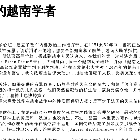
的越南学者
地带的心脏，建立了敌军内部政治工作指挥部。在1951到52年间，当我
眼神沉思，说话滔滔不绝地，想要全部知道和了解关于越南人民的抵抗。
一所法语高等学校，投诚到越南人民这边来。在我们的第一次相遇之后
an Biean Phuu译音），去到河内，同一个越南女子结婚，并做《
以高级叛逆罪被宣判死刑的判决。他在巴黎第七大学教了20余年的越南
前没有警告，就向政府控告保大勒尔，指控他侵犯了人权。比奥克莱尔
关注。如果提供给右翼政客，仍然是对殖民主义的留恋，和给「保守党
烈的和一致的批判战役，他们仍然侵犯他的私生活，威胁要谋杀他，并
残了，精神上也快垮掉了。
探求启发战俘在越南战争中的性质而侵犯人权；反而对于法国的民主传
尔的保卫，在越南战俘营中高度的死亡率才能得到合理的解释：恶劣的
神上的折磨和「洗脑」也没有过。不过，甚至一本重要的著作，就像《哲学
治的和心理学的著作在战俘营中运用，试图使政治犯了解印度支那战争
卫尔．德．维兰尼奥夫（Xavier. de.Villeneuve）的证