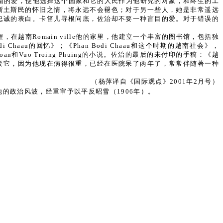
南的爱，使他选择这个国家和它的人民作为他研究的对象，和终生的工
斯土斯民的怀旧之情，将永远不会褪色；对于另一些人，她是非常遥远
忠诚的表白。卡笛儿寻根问底，佐治却不要一种盲目的爱。对于错误的
南Romain ville他的家里，他建立一个丰富的图书馆，包括独
au的回忆》；《Phan Bodi Chaau和这个时期的越南社会》，
oan和Vuo Troing Phuing的小说。佐治的最后的未付印的手稿：《越
要它，因为他现在病得很重，已经在医院呆了两年了，常常伴随著一种
（杨萍译自《国际观点》2001年2月号）
他的政治风波，经重审予以平反昭雪（1906年）。