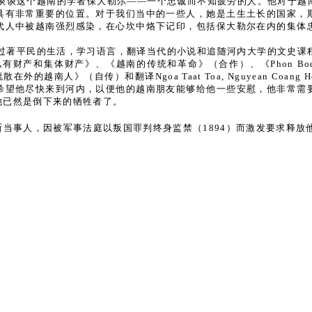
谈谈这个越南的学者保大勒尔——一个忠诚而不知疲劳的人。他对于越
具有非常重要的位置。对于我们当中的一些人，她是土生土长的国家，
代人中被越南强烈感染，在心坎中烙下记印，包括保大勒尔在内的集体
平民的生活，学习语言，翻译当代的小说和追随河内大学的文史课程，在越
集体财产》、《越南的传统和革命》（合作）、《Phon Bodi Cha
人》（自传）和翻译Ngoa Taat Toa, Nguyean Coang H
希望他尽快来到河内，以便他的越南朋友能够给他一些安慰，他非常需
他已然是倒下来的牺牲者了。
雷福斯当事人，因被军事法庭以叛国罪判终身监禁（1894）而激发要求释放