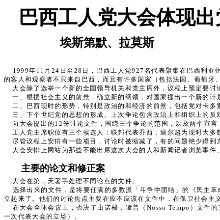
巴西工人党大会体现出
埃斯第默、拉莫斯
1999年11月24日至28日，巴西工人党927名代表聚集在巴
的客人和观察者不只来自巴西，而且有许多国家（包括法国、葡萄牙
大会除了选举一个新的全国领导机关和党主席外，议程上预定要讨
一、根据社会主义的前景，确立新的纲领，对国家提出一个新的计
二、巴西现时的形势，特别是政治的和经济的前景，包括党对卡多索
三、下个世纪党的思想的形成。上次争论包含政治上和组织上的反
向大会提出的12份讨论文件，围绕三个争论的范围，以及两个宣言
工人党主席职位有三个候选人：联邦代表乔西．迪尔超为现时大多
尽管议程上安排有一些项目，讨论时被缩减了，有的问题绝少得到
大会安排上网站为那些不能出席这次大会的人和新闻记者浏览事件、
主要的论文和修正案
大会在第二天著手处理不同论点的文件。
选择出来的文件，是将要任满的多数派「斗争中团结」的《民主革
立起来了。他们的讨论焦点主要在应不应该在文件中，在保卫社会主义
在大会全体会议上，否决了由诺梭．谭普（Nosso Tempo
一次代表大会的立场）。