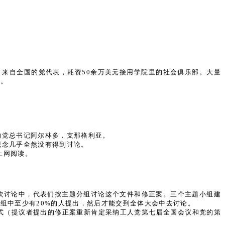
会。来自全国的党代表，耗资50余万美元接用学院里的社会俱乐部。大量
表。
的党总书记阿尔林多．支那格利亚。
观念几乎全然没有得到讨论。
上网阅读。
次讨论中，代表们按主题分组讨论这个文件和修正案。三个主题小组建
组中至少有20%的人提出，然后才能交到全体大会中去讨论。
的形式（提议者提出的修正案重新肯定采纳工人党第七届全国会议和党的第