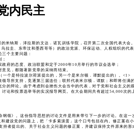
党内民主
西利亚州的米纳斯．泽拉斯的文达．诺瓦训练学院，召开第二次全国代表大
、乌拉圭、东帝汶和墨西哥等）的政治党派、环保运动、人权组织的代
论三个主要问题：
划；
政府的态度、政治联盟和定于2000年10月举行的市议会选举；
对意见，都随著新党章的采纳而结束。
（一个是特拉波尔荷派提出的，另一个是米尔顿．谭默提出的）。<1>
数领导所支持，竞逐第三届连任；联邦代表米尔顿．谭默；和即将任满
充分的辩论。由于考虑到会挫伤大会当中的代表，对于党和社会主义的
讨论和投票选举等的实况报导网页。在大会期间共有超过54,000次的
命纲领》。这份指导思想的讨论文件是用来带引下一步的讨论。在这一
和建设党的问题上，把「卡多索滚蛋」这个口号包括在内。修正案在小
）文件的支持者提出的、关于社会主义问题的修正案，并建议保持文件原来