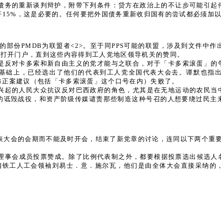
债务的重新谈判辩护，附带下列条件：贷方在政治上的不让步可能引起
平15%，这是必要的。任何要把外国债务重新收归国有的尝试都必须加
政府的部份PMDB为联盟者<2>。至于同PPS可能的联盟，涉及到文件
盟打开门户，直到这些内容得到工人党地区领导机关的赞同。
是反对卡多索和新自由主义的党才能与之联合，对于「卡多索滚蛋」的
基础上，已经选出了他们的代表到工人党全国代表大会去。谭默也指
修正案建议（包括「卡多索滚蛋」这个口号在内）失败了。
兴起的人民大众抗议反对巴西政府的角色，尤其是在无地运动的农民当
的诋毁战役，和资产阶级传媒谴责那些制造这种号召的人想要绕过民主
表大会的会期而不能及时开会，结束了新党章的讨论，连同以下两个重要
国理事会成员投票赞成。除了比例代表制之外，都要根据投票选出候选人
和钢铁工人工会领袖刘易士．意．施尔瓦，他们是由全体大会直接采纳