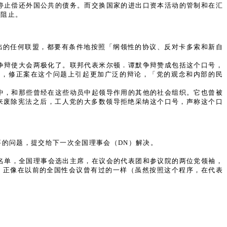
停止偿还外国公共的债务。而交换国家的进出口资本活动的管制和在汇
以阻止。
中作出的任何联盟，都要有条件地按照「纲领性的协议、反对卡多索和新自
争辩使大会两极化了。联邦代表米尔顿．谭默争辩赞成包括这个口号，
出，修正案在这个问题上引起更加广泛的辩论，「党的观念和内部的民
中，和那些曾经在这些动员中起领导作用的其他的社会组织。它也曾被
来废除宪法之后，工人党的大多数领导拒绝采纳这个口号，声称这个口
的问题，提交给下一次全国理事会（DN）解决。
名单，全国理事会选出主席，在议会的代表团和参议院的两位党领袖，
的，正像在以前的全国性会议曾有过的一样（虽然按照这个程序，在代表