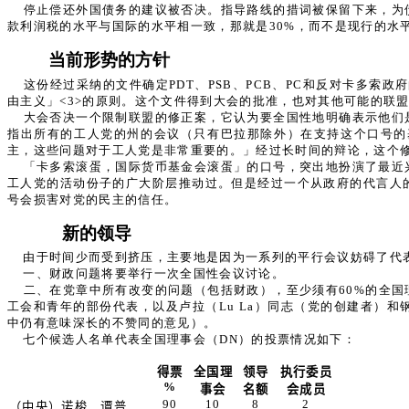
停止偿还外国债务的建议被否决。指导路线的措词被保留下来，为
款利润税的水平与国际的水平相一致，那就是30%，而不是现行的水
当前形势的方针
这份经过采纳的文件确定PDT、PSB、PCB、PC和反对卡多索
由主义」<3>的原则。这个文件得到大会的批准，也对其他可能的联
大会否决一个限制联盟的修正案，它认为要全国性地明确表示他们
指出所有的工人党的州的会议（只有巴拉那除外）在支持这个口号的
主，这些问题对于工人党是非常重要的。」经过长时间的辩论，这个
「卡多索滚蛋，国际货币基金会滚蛋」的口号，突出地扮演了最近
工人党的活动份子的广大阶层推动过。但是经过一个从政府的代言人
号会损害对党的民主的信任。
新的领导
由于时间少而受到挤压，主要地是因为一系列的平行会议妨碍了代
一、财政问题将要举行一次全国性会议讨论。
二、在党章中所有改变的问题（包括财政），至少须有60%的全
工会和青年的部份代表，以及卢拉（Lu La）同志（党的创建者）
中仍有意味深长的不赞同的意见）。
七个候选人名单代表全国理事会（DN）的投票情况如下：
得票
全国理
领导
执行委员
%
事会
名额
会成员
90
10
8
2
（中央）诺梭．谭普