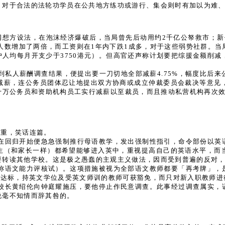
，对于合法的法轮功学员在公共地方练功或游行、集会则时有加以为难
润想方设法，在泡沫经济爆破后，当局曾先后动用约2千亿公帑救市；新
失业人数增加了两倍，而工资则在1年内下跌1成多，对于这些弱势社群
每户人均每月开支少于3750港元）。但高官还声称计划要把综援金额削
到私人薪酬调查结果，便提出要一刀切地全部减薪4.75%，幅度比后
减薪，连公务员团体忍让地提出双方协商或成立仲裁委员会裁决等意见
十万公务员和资助机构员工实行减薪以至裁员，而且推动私营机构再次效
严重，笑话连篇。
在回归开始便急急强制推行母语教学，发出强制性指引，命令部份以英
生（和家长一样）都希望能够进入英中，重视提高自己的英语水平，而
要转读其他学校。这是极之愚蠢的主观主义做法，因而受到普遍的反对
称语文能力评核试）。这项措施被视为全部语文教师都要「再考牌」，
间达标，持英文学位及受英文师训的教师可获豁免，而只对新入职教师
校长黄绍伦向钟庭耀施压，要他停止作民意调查。此事经过调查属实，
说毫不知情而辞其咎的。