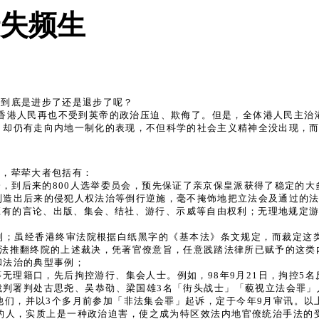
失频生
面到底是进步了还是退步了呢？
香港人民再也不受到英帝的政治压迫、欺侮了。但是，全体港人民主治
，却仍有走向内地一制化的表现，不但科学的社会主义精神全没出现，
多，荦荦大者包括有：
会，到后来的800人选举委员会，预先保证了亲京保皇派获得了稳定的
制造出后来的侵犯人权法治等倒行逆施，毫不掩饰地把立法会及通过的
应有的言论、出版、集会、结社、游行、示威等自由权利；无理地规定游
利；虽经香港终审法院根据白纸黑字的《基本法》条文规定，而裁定这
人大释法推翻终院的上述裁决，凭著官僚意旨，任意践踏法律所已赋予的这
和法治的典型事例；
无理籍口，先后拘控游行、集会人士。例如，98年9月21日，拘控5名
日，裁判署判处古思尧、吴恭劭、梁国雄3名「街头战士」「藐视立法会罪
他们，并以3个多月前参加「非法集会罪」起诉，定于今年9月审讯。以
的人，实质上是一种政治迫害，使之成为特区效法内地官僚统治手法的