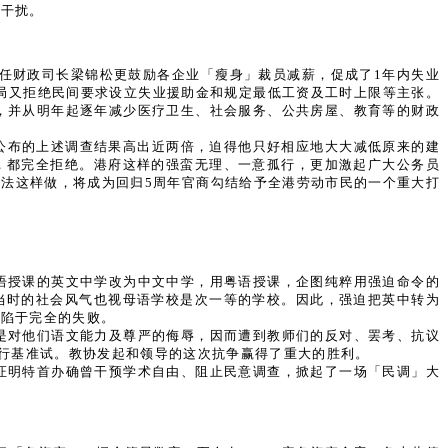
、干扰。
任财政司长梁锦松更鼓励各企业「瘦身」裁员减薪，促成了1年内失业
。当局又拒绝民间要求设立失业援助金和规定最低工资及工时上限等主张。
减，并从明年起逐年减少医疗卫生、社会服务、公共房屋、教育等的财政
来公布的上述调查结果高出近两倍，迫得他只好相应地大大减低原来的建
，都完全拒绝。港府这样的强蛮无理、一意孤行，更加激起广大公务员
法这样做，将成为回归5周年官商勾结给予全港劳动市民的一个重大打
语授课的英文中学改为中文中学，用粤语授课，企图纯粹用强迫命令的
当时的社会风气也视母语学校是次一等的学校。因此，强迫把英中转为
，陷于完全的失败。
是对他们语文能力及尊严的侮辱，因而遭到教师们的反对、罢考、抗议
进行基准试。教协发起和领导的这次抗争赢得了重大的胜利。
证明特首办确曾干预学术自由、阻止民意调查，掀起了一场「民调」大