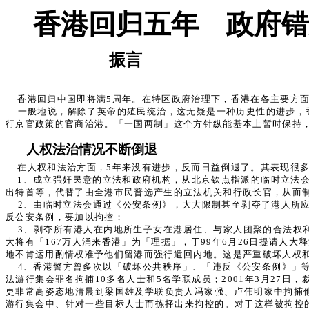
香港回归五年 政府错
振言
香港回归中国即将满5周年。在特区政府治理下，香港在各主要方
一般地说，解除了英帝的殖民统治，这无疑是一种历史性的进步，
行京官政策的官商治港。「一国两制」这个方针纵能基本上暂时保持
人权法治情况不断倒退
在人权和法治方面，5年来没有进步，反而日益倒退了。其表现很
1、成立强奸民意的立法和政府机构，从北京钦点指派的临时立法
出特首等，代替了由全港市民普选产生的立法机关和行政长官，从而
2、由临时立法会通过《公安条例》，大大限制甚至剥夺了港人所
反公安条例，要加以拘控；
3、剥夺所有港人在内地所生子女在港居住、与家人团聚的合法权
大将有「167万人涌来香港」为「理据」，于99年6月26日提请
地不肯运用酌情权准予他们留港而强行遣回内地。这是严重破坏人权
4、香港警方曾多次以「破坏公共秩序」、「违反《公安条例》」等
法游行集会罪名拘捕10多名人士和5名学联成员；2001年3月27
更非常高姿态地清晨到梁国雄及学联负责人冯家强、卢伟明家中拘捕
游行集会中、针对一些目标人士而拣择出来拘控的。对于这样被拘控