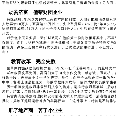
平地采访的记者双手也锁起来带走，此事引起了普遍的公愤；另方面
劫贫济富 偏帮财团企业
特区政府5年来尽力保护工商资本家的利益，为他们能在港多赚利
人数再增10万人，而高达25万以上，失业率升至7.4%，使5年来
这些都造成有151万人（约占全港人口4分之1）生活在贫穷线下（
开支。
对于低中层公务员，新任财政司在他的第一份财政预算案中，不等
议幅度。而且，这样的减薪并无法律根据，于是又要立法会特别立法
的愤懑，许多工会要再举行抗议游行。当局这次如果得逞，不但对几
击！
教育改革 完全失败
在具体的施政政策措施方面，5年来不但「乏善可陈」，而且错失
试举教育改革为例。高官们为了向北京作交代、献忠诚，丑表功，
行政手段，去提高中文中学的声望、地位，而完全无视香港一般的学
中中，客观上便是把原为一等的学校降为次等，使得成绩优良的学生
另一项激发起教师非常强烈抗争的措施，是推行教师基准试（后改
游行。结果，港府对现职教师作出让步，1万5千名英文教师有5年时
特首办高级特别助理路祥安与前港大校长郑耀宗会晤，后者指使副
风波，揭破了起码是特首办的卑鄙行为，在这件事上，特首是不能推
肥了地产商 苦了小业主