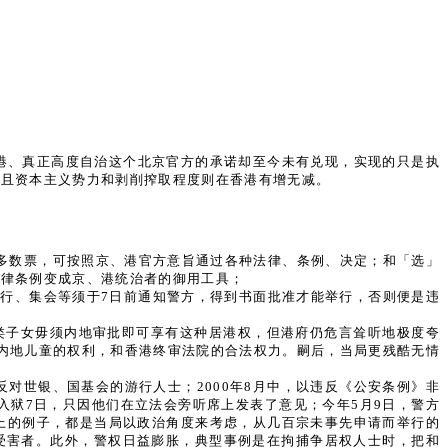
港、真正高度自治这个北京官方的承诺却至今未有兑现，实现的只是执
而且资本主义势力和剥削搾取程度则在香港有增无减。
大多数票，可按照京、港官方意旨通过各种法律、条例、决定；和「选」
法律条例变成京、港统治者的御用工具；
行、集会等须于7日前通知警方，得到书面批准才能举行，否则便是违
类子女毋须内地审批即可享有这种居港权，但港府仍危言耸听地极度夸
类内地儿童的权利，和香港终审法院的合法权力。嗣后，当局更残酷无情
反对世银、国基会的游行人士；2000年8月中，以违反《公安条例》非
」入狱7日，只因他们在立法会旁听席上发表了意见；今年5月9日，警方
上的例子，都是当局以政治角度来考虑，从几百宗未事先申请而举行的
受害者。此外，警权日益膨胀，典型事例是在拘捕争居权人士时，把和