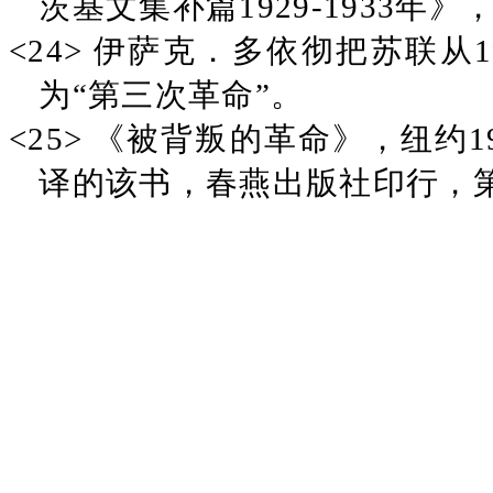
茨基文集补篇1929-1933年》，
<24> 伊萨克．多依彻把苏联从
为“第三次革命”。
<25> 《被背叛的革命》，纽约1
译的该书，春燕出版社印行，第2