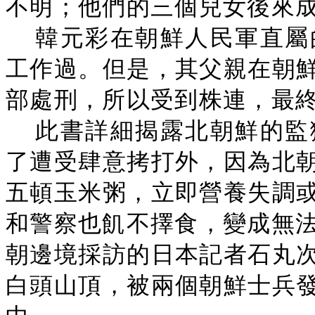
不明；他們的三個兒女後來
韓元彩在朝鮮人民軍直屬
工作過。但是，其父親在朝
部處刑，所以受到株連，最
此書詳細揭露北朝鮮的監
了遭受肆意拷打外，因為北
五頓玉米粥，立即營養失調
和警察也飢不擇食，變成無法
朝邊境採訪的日本記者石丸
白頭山頂，被兩個朝鮮士兵