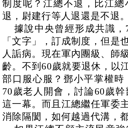
制度呢？江總不退，比江總
退，尉建行等人退還是不退
據說中央曾經形成共識，
「文字」，訂成制度，但是
人詬病。現在軍內團級、師
齡。不到60歲就要退休，以
部口服心服？鄧小平掌權時
70歲老人開會，討論60歲
這一幕。而且江總繼任軍委
消除隔閡，如何越過代溝，