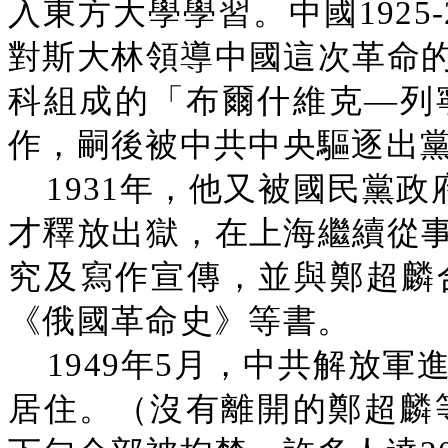
入東方大學學習。中國1925
對斯大林領導中國這次革命
科組成的「布爾什維克—列寧
作，嗣後被中共中央驅逐出
1931年，他又被國民黨政
才釋放出獄，在上海繼續從
究及寫作宣傳，並與鄭超麟
《俄國革命史》等書。
1949年5月，中共解放
居住。（沒有離開的鄭超麟等