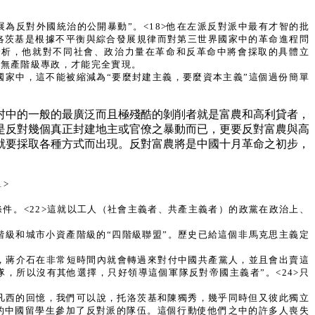
發展為反對外國統治的公開暴動”。<18>他在左派反對派中最有才智的批
洛茨基是根據不平衡與綜合發展規律而對第三世界國家中的革命進程問
分析，他就對不同社會、政治力量在革命和反革命中將會採取的具體立
過無產階級專政，才能完全實現。
家中，這不能被縮減為“要麼封建主義，要麼資本主義”這個過份簡單
村中的一般的最廣泛而且極殘酷的剝削者就是富農和高利貸者，
是反對幾個真正封建地主或官僚之暴動而已，更要反對富農與高
就要採取各種方式而出現。反對富農將是中國十月革命之初步，
>
件。<22>這就以工人（社會主義者、共產主義者）的政黨在政治上、
級和城市小資產階級的“四階級聯盟”。歷史已給這個非馬克思主義定
佈，蔣介石在非常短時間內就會轉過來對付中國共產黨人，並且會出賣這
隊，所以沒有其他選擇，只好領導這個軍隊反對帝國主義者”。<24>只
凡西的回憶，我們可以說，托洛茨基和陳獨秀，幾乎同時但又彼此獨立
的中國留學生參加了反對派的隊伍。這個行動使他們之中的許多人喪失