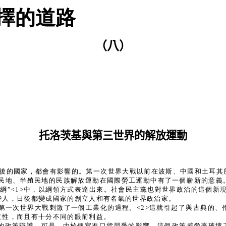
擇的道路
（八）
托洛茨基與第三世界的解放運動
更落後的國家，都會有影響的。第一次世界大戰以前在波斯、中國和土耳
殖民地、半殖民地的民族解放運動在國際勞工運動中有了一個嶄新的意
綱”<1>中，以綱領方式表達出來。社會民主黨也對世界政治的這個新現
些人，日後都變成國家的創立人和有名氣的世界政治家。
第一次世界大戰刺激了一個工業化的過程。<2>這就引起了與古典的、
立性，而且有十分不同的眼前利益。
的政策辯護。可是，由於便宜進口貨競爭的影響，這個政策威脅著破壞