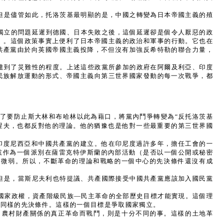
但是儘管如此，托洛茨基最明顯的是，中國之轉變為日本帝國主義的殖
獨立的問題延遲到德國、日本失敗之後，這個延遲卻是個令人厭惡的政
亡）。這個政策事實上便利了日本帝國主義的政治和軍事的行動。它也在
共產黨由於向英國帝國主義投降，不但沒有加強反希特勒的聯合力量，
達到了災難性的程度。上述這些政黨所參加的政府在阿爾及利亞、印度
民族解放運動的形式、帝國主義向第三世界國家發動的每一次戰爭，都
為了要防止斯大林和布哈林以此為藉口，將黨內鬥爭轉變為“反托洛茨基
涅夫，也都反對他的理論。他的猶豫也是他對一些最重要的第三世界國
，參與印度尼西亞和中國共產黨的建立。他在印尼度過許多年，擔任工會的一
黨作為一個派別在薩雷克特伊斯蘭的內部活動（是否以一個公開或秘密
常微弱。所以，不斷革命的理論和戰略的一個中心的先決條件還沒有成
但是，當斯尼夫利也特提議、共產國際接受中國共產黨應該加入國民黨
翻國家政權，資產階級民族—民主革命的全部歷史目標才能實現。這個理
要同樣的先決條件。這樣的一個目標是爭取國家獨立。
了農村財產關係的真正革命而戰鬥，則是十分不同的事。這樣的土地革