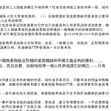
陣線是與工人階級的獨立不相容嗎？托洛茨基與他之前的列寧一樣，傾向
確保人民大眾能意識到：（1）這個聯盟依靠資產階級同盟者真正要與
加入反革命陣營。
它也意味著這些政黨要向它們自己的黨員和人民群眾說得清清楚楚，國
只是工人階級奪取民族解放運動領導權的一般戰略中的策略變體而已。
不要區別這個農民戰爭的兩個階段。從1930年到1937年的這個時
，這個戰爭是由蔣介石領導的，但是，一個獨立的、武裝的、反對戰爭的
了議事日程。民族解放鬥爭發展為一次社會革命。
中國無產階級反對國民黨賣國賊和帝國主義走狗的勝利……。
這點，而且自覺、自願地領導一個人民來保護它的獨立——只有
命所建立起來的政權的性質。就托洛茨基而言，不斷革命的理論和戰略
政權、推翻現有國家和建立無產階級專政的鬥爭。這就需要對民族資產
右傾——孟什維克的立場辯護。無產階級專政是不在半殖民地國家的議事日
一書中卻為這樣的論點辯護，那就是，建立有雙重性的，一半資產階級
家。他們以後修改了這個立場，承認由毛澤東宣告成立的這個國家是無產