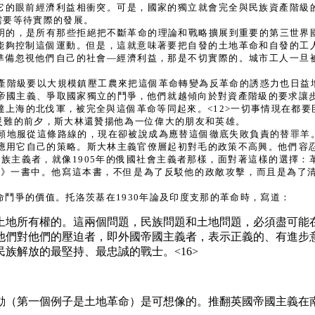
它的眼前經濟利益相衝突。可是，國家的獨立就會完全與民族資產階級
需要等待實際的發展。
所證明的，是所有那些拒絕把不斷革命的理論和戰略擴展到重要的第三世
能夠控制這個運動。但是，這就意味著要把自發的土地革命和自發的工
準備忽視他們自己的社會—經濟利益，那是不切實際的。城市工人一旦
產階級要以大規模鎮壓工農來把這個革命轉變為反革命的誘惑力也日益
對帝國主義、爭取國家獨立的鬥爭，他們就越傾向於對資產階級的要求讓
達上海的北伐軍，被完全與這個革命等同起來。<12>一切事情現在都
大災難的前夕，斯大林還贊揚他為一位偉大的朋友和英雄。
願地服從這條路線的，現在卻被說成為應替這個徹底失敗負責的替罪羊
始應用它自己的策略。斯大林主義官僚層起初對毛的政策不高興。他們容忍
民族主義者，就像1905年的俄國社會主義者那樣，面對著這樣的選擇
命論》一書中。他寫這本書，不但是為了反駁他的政敵攻擊，而且是為了
鬥爭的價值。托洛茨基在1930年論及印度支那的革命時，寫道：
土地所有權的。這兩個問題，民族問題和土地問題，必須盡可能
他們對他們的壓迫者，即外國帝國主義者，表示正義的、有進步
族解放的最堅持、最忠誠的戰士。<16>
動（第一個例子是土地革命）是可想像的。推翻英國帝國主義在