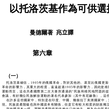
以托洛茨基作為可供選
曼德爾著
兆立譯
第六章
（一）
托洛茨基確信，1905年的俄國革命，對於其他的、甚至比俄國
革命的影響力，其重大的程度，遠遠超過1905年的影響力，因此使
運動而言，這在共產國際第二次大會所通過的“民族和殖民地問題的提
會議，有好幾位民族解放運動的著名代表參加（其中有尼赫魯），這
在許多這些國家中，特別是在印度、中國、幾個拉丁美洲國家中，
現。民族資產階級也與外國資本有關係，但是它有較大程度的財政獨
與外國資本一樣，買辦資產階級和依賴出口的地主，都為自由貿易