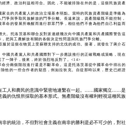
的經濟、政治利益相符合。因此，不能被排除在外的是，這個民族資產
界國家去的共產黨人的政治立場基本弱點。當時的民族資產階級是準備為
人鬥爭與爭取民族解放的鬥爭分離。長遠來說，資產階級既不能控制，
被革命的發展所喚醒而進行群眾鬥爭，相信他們不會為他們自己利益而
增大。托洛茨基和聯合反對派連續幾次向中國共產黨和共產國際警告這
步，把與工農解放有關的各個決定性問題與民族鬥爭分離。
要臣服於這個在物質上受蘇聯支持的北伐的成功。接著，就發生了蔣介石
。中國共產黨人和共產國際對下一步應該推行的正確戰略或策略，現在
了一陣子，後來，終於強烈地反對了。<14>
：革命分兩個階段進行還是不斷革命。這是托洛茨基從中國革命中得出的
清除他的一些合作者的疑惑，例如拉狄克。自從那時以來，歷史已經證
在工人和農民的意識中緊密地連繫在一起。……國家獨立……是
意義的仇恨所採取的基本形式。無產階級沒有權利輕視這種民族
南非的統治，不但對社會主義在南非的勝利是必不可少的，對社