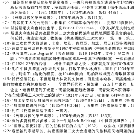
<5>
“佛朗哥的主要活動基地是摩洛哥，一個只有被西班牙通過多年野蠻的
為反法西斯戰鬥的盟友，極應該這樣做。但是斯大林和〔擔任西班牙總
班牙革命》，（1931-1939年），1973年紐約版，第43-44頁）。
<6>
《列寧以後的第三國際》，1970年紐約版，第171頁。
<7>
“對印度工人的公開信”，收集在《不斷革命的年代》，從第246頁開始
<8>
關於斯尼夫利也特的生平，見Fritjof Tichelman，《亨克‧斯尼夫利
<9>
斯尼夫利也特是共產國際第二次大會的民族和殖民地問題委員會的書
何反對。他這篇演說，收集在《共產國際第二次大會》，第一卷，第150
<10>第二次世界大戰以後，印度、埃及、肯尼亞、加諾、尼日利亞等國
<11>這篇文章可以在托洛茨基的1967年密歇根版的《中國革命問題》中
<12>見收集在Jane Degras的《共產國際，1919-1943年，文件
說：“中國共產黨應該試圖使國民黨成為一個真正的國民黨，一個由無
<13>在1926-27年的右傾——機會主義路線之後，接著就是在廣州宣
<14>毛在中國共產黨內爭取到支持，打敗了斯大林嫡系，而且在1934
去，到達了白熱化的程度。從1946年開始，毛的路線就定在奪取國家
<15>我們必須記住，不但是斯大林及其支持者，而且連布哈林、齊諾維
我們根據本身的經驗知道，——全世界近代的、譬如說一百五十年來的一
企圖，最後都遭到了破產。或者受無產階級領導，或者受資本家領導
（“在全俄運輸工人大會上的演說”，
1921年3月27日，收集在《列寧全集》
<16>“對印度支那反對派的宣言的評論”（1930年9月18日），收集在《托洛茨基
<17>“對南非提綱的評論”（1935年4月20日），收集在《托洛茨基文集，193
<18>刊在《托洛茨基論中國》一書內。
<19>《列寧以後的第三國際》，1970年紐約版，第182-183頁。
<20>有許多資料可以參考，其中一件是Jack Belden的《中國震撼世界》，
<21>“國際左派反對派，它的任務和它的方法”（1932），收集在《第四國
<22>這點被列寧起草的、共產國際第二次大會通過的民族和殖民地問題