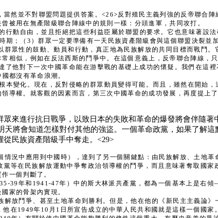
，當然並不對聯盟問題提供答案。<26>反對殖民主義列強的反帝聯合
去曾被用在無產階級聯合陣線中的規則一樣：分頭進軍，共同攻打。
的行動自由，並且拒絕把這些利益臣屬於聯盟的要求。它也意味著設法
時期；（3）群眾一定要準備有一天民族資產階級會與這個聯盟決裂並
以群眾性的鼓動、動員和行動，真正地為民族解放的共同目標而戰鬥。
非常相似，例如在反法西斯的鬥爭中。在這個意義上，反帝聯合陣線，
了他對下一次中國革命能在游擊戰的基礎上成功的懷疑。我們在這裡不得
中國都沒有革命浪潮。
起了根本變化。現在，反對侵略的群眾動員變得可能。而且，雖然在開始
的領導權。就客觀的因素而言，第三次中國革命的成功發展，再度提上
群眾來進行抗日戰爭，以致日本的失敗和革命的爆發將會伴隨著
，明天將會知道怎樣對付其他的強盜。一個革命政黨，如果了解
從民族資產階級手中奪走。<29>
個情況中應用到中國時），達到了另一個關鍵點：由民族解放、土地革
政黨等在民族解放運動中爭奪政治領導權的鬥爭，而且意味著奪取國家
質作一個判斷了。
5-39年和1941-47年）中的斯大林派共產黨，都為一個基本上是
級國家的骨架內實現。
族解放鬥爭、甚至土地革命到勝利。但是，他在他的《新民主主義論》
他在1949年10月1日所宣告成立的中華人民共和國就是這樣一個國