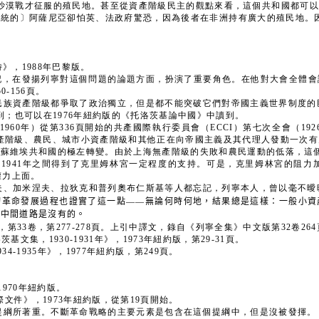
沙漠戰才征服的殖民地。甚至從資產階級民主的觀點來看，這個共和國都可
統的〕阿薩尼亞卻怕英、法政府驚恐，因為後者在非洲持有廣大的殖民地。
。
也特》，1988年巴黎版。
記，在發揚列寧對這個問題的論題方面，扮演了重要角色。在他對大會全體會
-156頁。
的民族資產階級都爭取了政治獨立，但是都不能突破它們對帝國主義世界制度的
讀到；也可以在1976年紐約版的《托洛茨基論中國》中讀到。
》第二卷（1960年）從第336頁開始的共產國際執行委員會（ECCI）第七次全
產階級、農民、城市小資產階級和其他正在向帝國主義及其代理人發動一次有力
佈成立蘇維埃共和國的極左轉變。由於上海無產階級的失敗和農民運動的低落，
年至1941年之間得到了克里姆林宮一定程度的支持。可是，克里姆林宮的
權力上面。
他夫、加米涅夫、拉狄克和普列奧布仁斯基等人都忘記，列寧本人，曾以毫不
切革命發展過程也證實了這一點——無論何時何地，結果總是這樣：一般小資
，中間道路是沒有的。
，第33卷，第277-278頁。上引中譯文，錄自《列寧全集》中文版第32卷26
文集，1930-1931年》，1973年紐約版，第29-31頁。
4-1935年》，1977年紐約版，第249頁。
1970年紐約版。
際文件》，1973年紐約版，從第19頁開始。
的提綱所著重。不斷革命戰略的主要元素是包含在這個提綱中，但是沒被發揮。