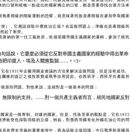
決的口號和較晚一點提出的國家獨立的口號，都是需要尋找合適方法來
個無產階級的階級運動的恐懼，就意味著民族資產階級在參加爭取國家
衝突），它應該採取什麼政治立場？在這個問題上，準備在資產階級民
必然起了衝突。
麥克唐納的第一任工黨政府，依循英國帝國主義國家的邏輯，參加了殖民
…換句話說，它要麼必須從它反對帝國主義國家的經驗中得出革命
始把印度人、埃及人關進監獄……。
<3>
它在1931年企圖用圓桌會議的方法來解決這個問題，但是沒有成功。
伐爾條約簽訂之後投票贊成戰爭信用貸款。在西班牙，西班牙共產黨所
一個原則問題。對他來說，這絕對是一個基本的問題：
、無限制的支持。……對一個共產主義者而言，殖民地國家反對
國家是一個專制、封建的國家。但是，托洛茨基的觀點是，它在1935
經濟衝突也採取同樣的立場，例如，對墨西哥國有化外國石油公司的問
個具有歷史意義的重要衝突中，再為這個立場辯護：中日戰爭和英國與