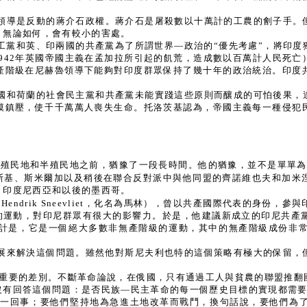
領導是反動的蔣介石政權。蔣介石是屠殺數以十萬計的工農的劊子手。
，無論如何，會有較小的害處。
工黨和英、印兩國的共產黨為了所謂世界—政治的“優先考慮”，將印度
1942年英國帝國主義在孟加拉所引起的飢荒，造成數以百萬計人民死
產階級在尼赫魯領導下能夠對印度群眾保持了幾十年的政治統治。印度
國和荷蘭的社會民主黨和共產黨未能實踐這些原則而釀成的可怕後果，
模鎮壓，使千千萬萬人喪失生命。托洛茨基認為，帝國主義每一種侵犯
達的殖民地和半殖民地之前，猶豫了一段長時間。他的猶豫，並不是單單
仁斯基、斯米爾加以及稍後在聯合反對派中與他同盟的齊諾維也夫和加米
、印度尼西亞和以後的墨西哥。
ndrik Sneevliet，化名為馬林），曾以共產國際代表的身份
教的運動，對印尼群眾有很大的影響力。於是，他建議新成立的印尼共產
計是，它是一個絕大多數非無產階級的運動，其中的無產階級成份非
展來解決這個問題。雖然他對斯尼夫利也特的這個策略有極大的保留，
一個重要的差別。不斷革命論說，在俄國，只有通過工人與貧農的聯盟推
沒有回答這個問題：是否民族—民主革命的每一個歷史目標的實現都需
是一回事；要他們堅持地為急進土地改革而戰鬥，換句話說，要他們為