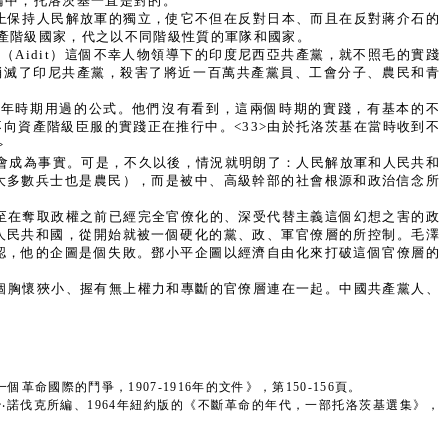
爭論中，托洛茨基一直是對的。
上保持人民解放軍的獨立，使它不但在反對日本、而且在反對蔣介石的
資產階級國家，代之以不同階級性質的軍隊和國家。
Aidit）這個不幸人物領導下的印度尼西亞共產黨，就不照毛的實踐
年消滅了印尼共產黨，殺害了將近一百萬共產黨員、工會分子、農民和青
-27年時期用過的公式。他們沒有看到，這兩個時期的實踐，有基本的不
向資產階級臣服的實踐正在推行中。<33>由於托洛茨基在當時收到不
>
乎會成為事實。可是，不久以後，情況就明朗了：人民解放軍和人民共和
大多數兵士也是農民），而是被中、高級幹部的社會根源和政治信念所
至在奪取政權之前已經完全官僚化的、深受代替主義這個幻想之害的政
人民共和國，從開始就被一個硬化的黨、政、軍官僚層的所控制。毛澤
認，他的企圖是個失敗。鄧小平企圖以經濟自由化來打破這個官僚層的
個胸懷狹小、握有無上權力和專斷的官僚層連在一起。中國共產黨人、
革命國際的鬥爭，1907-1916年的文件》，第150-156頁。
治‧諾伐克所編、1964年紐約版的《不斷革命的年代，一部托洛茨基選集》，
。