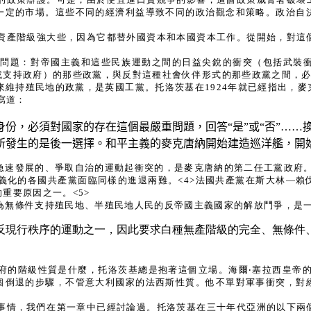
一定的市場。這些不同的經濟利益導致不同的政治觀念和策略。政治自
資產階級強大些，因為它都替外國資本和本國資本工作。從開始，對這
要問題：對帝國主義和這些民族運動之間的日益尖銳的衝突（包括武裝
或支持政府）的那些政黨，與反對這種社會伙伴形式的那些政黨之間，
來維持殖民地的政黨，是英國工黨。托洛茨基在1924年就已經指出，
寫道：
份，必須對國家的存在這個最嚴重問題，回答“是”或“否”…
所發生的是後一選擇。和平主義的麥克唐納開始建造巡洋艦，開
速發展的、爭取自治的運動起衝突的，是麥克唐納的第二任工黨政府。
義化的各國共產黨面臨同樣的進退兩難。<4>法國共產黨在斯大林—賴
重要原因之一。<5>
為無條件支持殖民地、半殖民地人民的反帝國主義國家的解放鬥爭，是
反現行秩序的運動之一，因此要求白種無產階級的完全、無條件
府的階級性質是什麼，托洛茨基總是抱著這個立場。海爾‧塞拉西皇帝的
個倒退的步驟，不管意大利國家的法西斯性質。他不單對軍事衝突，對
事情，我們在第一章中已經討論過。托洛茨基在三十年代亞洲的以下兩