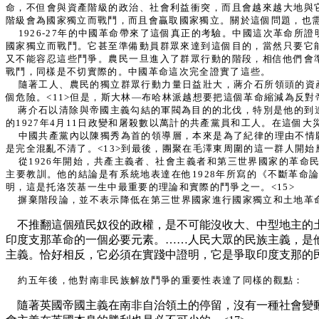
命，不但會與資產階級的政治、社會利益衝突，而且會越來越大地與
階級會為國家獨立而戰鬥，而且會贏取國家獨立。關於這個問題，也
1926-27年的中國革命帶來了這個真正的考驗。中國這次革命
國家獨立而戰鬥。它甚至準備動員群眾來達到這個目的，當然只要它
又不能容忍這些鬥爭。農民一旦進入了群眾行動的階段，相信他們會
戰鬥，同樣是不切實際的。中國革命這次完全證實了這些。
隨著工人、農民的獨立群眾行動力量日益壯大，蔣介石所領頭的資
個危險。<11>但是，斯大林—布哈林派越想要把這個革命縮減為反
蔣介石以清除與帝國主義勾結的軍閥為目的的北伐，特別是他的到
的1927年4月11日政變和屠殺數以萬計的共產黨員和工人。在這個
中國共產黨內以陳獨秀為首的領導層，本來是為了紀律的理由不情
是完全混亂不清了。<13>到最後，團聚在毛澤東周圍的這一群人開
從1926年開始，共產主義者、社會主義者和第三世界國家的革命
主要教訓。他的結論是有系統地表達在他1928年所寫的《不斷革
明，這是托洛茨基一生中最重要的理論和實際的鬥爭之一。<15>
摒棄階段論，並不表示降低在第三世界國家進行國家獨立和土地革命
不推翻這個殖民奴役的政權，是不可能沒收大、中型地主的
印度支那革命的一個必要元素。……人民大眾的民族主義，是
主義。恰好相反，它必須在實踐中證明，它是爭取印度支那的民
約五年後，他對南非民族解放鬥爭的重要性表達了同樣的觀點：
隨著英國帝國主義在南非自治領土的停留，沒有一種社會變