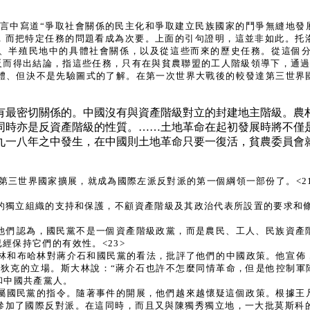
一書的導言中寫道“爭取社會關係的民主化和爭取建立民族國家的鬥爭無縫地
，而把特定任務的問題看成為次要。上面的引句證明，這並非如此。托
、半殖民地中的具體社會關係，以及從這些而來的歷史任務。從這個
反而得出結論，指這些任務，只有在與貧農聯盟的工人階級領導下，通
體、但決不是先驗圖式的了解。在第一次世界大戰後的較發達第三世界國
有最密切關係的。中國沒有與資產階級對立的封建地主階級。農
同時亦是反資產階級的性質。……土地革命在起初發展時將不僅
九一八年之中發生，在中國則土地革命只要一復活，貧農委員會
第三世界國家擴展，就成為國際左派反對派的第一個綱領一部份了。<21
的獨立組織的支持和保護，不顧資產階級及其政治代表所設置的要求和條
他們認為，國民黨不是一個資產階級政黨，而是農民、工人、民族資產階
經保持它們的有效性。<23>
斯大林和布哈林對蔣介石和國民黨的看法，批評了他們的中國政策。他宣
拉狄克的立場。斯大林說：“蔣介石也許不怎麼同情革命，但是他控制軍
和中國共產黨人。
屬國民黨的指令。隨著事件的開展，他們越來越懷疑這個政策。根據王
參加了國際反對派。在這同時，而且又與陳獨秀獨立地，一大批莫斯科