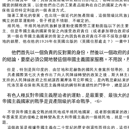
國貨的關稅政策，以使他們自己的工業產品能夠在自己的國家之內有
保衛這些特定利益的一個表達方式。
隨著工業化的發展，也出現一個近代的無產階級，這個階級比民族
獨立的群眾運動時，骨子裡是不情願、不確定的。
殖民地、半殖民地的民族解放運動使國際勞工運動面臨以下的主
主、但是帝國主義的國家骨架之內接受政府責任（或者參加聯合政府
第一個在帝國主義國家的骨架之內因負有政府責任不得不採取步驟
地的鎮壓。他在他的1926年在英國出版的《英國往那處走？》一書中
他們首先以一個負責的反對黨的身份，然後以一個政府的身
的結論，要麼必須公開地替這個帝國主義國家服務。不用說，
但是，特別是與印度的、由甘地和尼赫魯的國民大會黨所領導的、急
共產國際第七次大會作出了向人民陣線轉變的政策之後，斯大林主
支持的人民陣線政府之拒絕讓西屬摩洛哥立即獨立，是內戰悲劇結束的
托洛茨基在保衛馬克思主義傳統的綱領和連續性的鬥爭中，總是認
有色人種反對帝國主義壓迫者的運動，是最重要、最強大的
帝國主義國家的戰爭是資產階級的革命戰爭。<6>
不管與帝國主義交戰的殖民地或半殖民地國家、或者那個國家的政
年墨索里尼的侵略之後轉變為意大利帝國主義的一個殖民地，就是一
題。
這個政策是根據帝國主義在二十世紀的歷史倒退性而得出的，這些