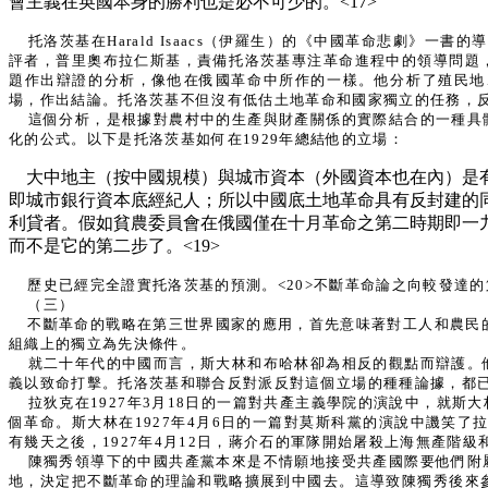
會主義在英國本身的勝利也是必不可少的。<17>
托洛茨基在Harald Isaacs（伊羅生）的《中國革命悲劇》
評者，普里奧布拉仁斯基，責備托洛茨基專注革命進程中的領導問題
題作出辯證的分析，像他在俄國革命中所作的一樣。他分析了殖民地
場，作出結論。托洛茨基不但沒有低估土地革命和國家獨立的任務，
這個分析，是根據對農村中的生產與財產關係的實際結合的一種具
化的公式。以下是托洛茨基如何在1929年總結他的立場：
大中地主（按中國規模）與城市資本（外國資本也在內）是
即城市銀行資本底經紀人；所以中國底土地革命具有反封建的
利貸者。假如貧農委員會在俄國僅在十月革命之第二時期即一
而不是它的第二步了。<19>
歷史已經完全證實托洛茨基的預測。<20>不斷革命論之向較發達的
（三）
不斷革命的戰略在第三世界國家的應用，首先意味著對工人和農民
組織上的獨立為先決條件。
就二十年代的中國而言，斯大林和布哈林卻為相反的觀點而辯護。
義以致命打擊。托洛茨基和聯合反對派反對這個立場的種種論據，都已
拉狄克在1927年3月18日的一篇對共產主義學院的演說中，就
個革命。斯大林在1927年4月6日的一篇對莫斯科黨的演說中譏笑了
有幾天之後，1927年4月12日，蔣介石的軍隊開始屠殺上海無產階級
陳獨秀領導下的中國共產黨本來是不情願地接受共產國際要他們附
地，決定把不斷革命的理論和戰略擴展到中國去。這導致陳獨秀後來