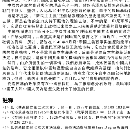
階級專政。<30>他們因此含蓄地承認，在從1926年延續到1940
中國共產黨的實踐與它的理論完全不同。雖然毛澤東反對無產階級
戰鬥中壯大、堅強，因此為1946年以後散遍於華北、華中的農民暴
這是不是說， “新民主主義”這個錯誤理論的歷史意義不重要呢？
去做，而是在他的全力支持下照他的理論去做。不幸的是，印尼軍隊並
年。它是自從希特勒走上政權以來國際工人階級運動所遭受的最壞的災禍
中國托派也犯了區分不出中國共產黨的理論和中國共產黨的實踐之間
同：在早先時期，共產黨真正是在國民黨的指揮之下；而現在，一支獨
確切的資料，所以，當他在1940年5月寫“帝國主義戰爭與無產階級革
托洛茨基也憂慮，當農民軍隊佔領工業城市時，它也許會反過來對
國的國家機構，並不是鞏固資本主義統治，反而是消除資本主義統治
決定，換句話說，是被中國共產黨的機構的社會根源和政治信念所決
然而，由於所發生的一切事情，我們必須承認，托洛茨基對中國共
黨的勝利。它之拒絕以中國無產階級自由的自我組織為基礎，換句話
東在五十年代末期部份地認識到這點。他在文化大革命中企圖部份地
權力，但是，他的企圖也失敗了，而且以天安門廣場的鎮壓告終。
托洛茨基的政策沒有在中國被採用。為了推翻蔣介石政府，農民軍
中國工人和中國人民為這些失敗付出了慘重的代價。
註釋
<1>
見《共產國際第二次大會》，第一卷，1977年倫敦版，第109-18
<2>
托洛茨基在他的1915年出版的小冊子《戰爭與國際》中，預見了這一點。這個
<3>
《英國往那裡走？》，1926年倫敦版，第161頁。也見他的“對東方
第236-237頁。
<4>
見共產國際第七次大會決議案。這些決議案收集在Jane Degras所編的