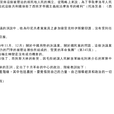
以宣佈這個被壓迫的殖民地人民的獨立。從戰略上來說，為了爭取摩洛哥人民
因此這個共和國保衛了西班牙帝國主義統治摩洛哥的權利”（托洛茨基：《西
議的演說中，他為印尼共產黨黨員之參加薩雷克特伊斯蘭辯護，沒有受到任
臣服。
會（1926年11月、12月）關於中國局勢的決議案。關於國民黨的問題，這個決議案
的鬥爭的被壓迫層份所組成的、堅實的革命集團”（第345頁）。
這個極左轉變是沒有成功機會的。
阻力加強了，而與斯大林的衝突，因毛拒絕讓人民解放軍融化到蔣介石的軍隊中
曖昧的言詞，定出了十月革命的中心的政治、階級教訓如下：
產階級，其中包括農民，要覺悟到自己的力量、自己領導經濟和政治的一切
4頁）