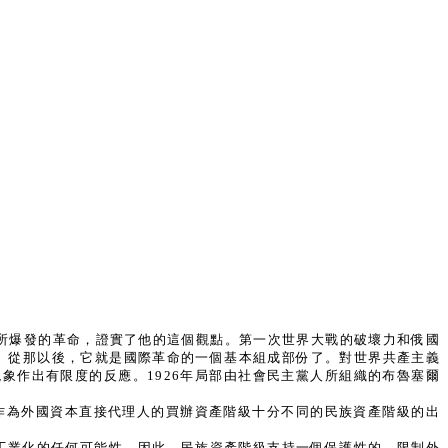
其所爆發的革命，證實了他的這個觀點。第一次世界大戰的破壞力和俄國
義。從那以後，它就是國際革命的一個基本組成部份了。對世界共產主義
象作出有限度的反應。1926年局部由社會民主黨人所組織的布魯塞爾
作為外國資本直接代理人的買辦資產階級十分不同的民族資產階級的出
工業化的任何可能性。因此，民族資產階級支持一個保護性的、限制外