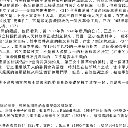
年（1949年）有關於使中國革命能夠勝利的條件這個重大、有歷史意義的
專政的道路，甚至在紙面上接受軍隊向蔣介石的臣服，但是，他在實踐
動創立了政治——組織的先決條件。<31>毛澤東消滅了資產階級軍隊和
遺憾的是，不是不重要呀！因為，資本主義世界最強大的共產黨，在艾迪（
沒有“雙重性”。它是印尼資產階級的一個反革命工具。它在1965
。<32>
的錯誤。他們看到，從1937年到1946年所用的公式，正是1925
立於國民黨的人民解放軍正被創立起來，而且，至少在農村中，一種不
命”這個宣言時，對中國共產黨的觀念和前景，作出了錯誤的結論。<34
付工人，鞏固資本主義。在1949年以後的一段短時期內，這個憂慮似
的工具。它的階級性質，不是被大多數兵士的社會根源所決定（紅軍的
定。而這個機構既不是農民的，又不是資本主義的。
產黨的錯誤估計中也有其真知灼見。第三次中國革命的勝利，是一個甚
說，它之拒絕以工人的委員會為基礎，特別是在佔領城市之後，使中華
以嚴厲的鎮壓措施來與這個官僚層鬥爭，但是，在他臨死之前，被迫承
隊不是與獨立的無產階級和以委員會為基礎的權力連在一起，而是與一
3頁中關於民族、殖民地問題的會議記錄和議決案。
小冊子的摘錄，收集在John Riddell所編、1984年紐約版的《列寧為一個
勞動人民的莫斯科共產主義大學學生的演講”（1924年）。該演講詞收集在喬
《共產國際1914-1923年。文件》，第三卷（1965年出版），從第364頁開始