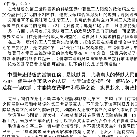
了性命。<25>
在較發達的第三世界國家的解放運動中著重工人階級的政治獨立性
於否認任何如此的不相容性。他對反帝聯合陣線所用的規則，是與過
分頭進軍不但意味著在保衛工人、貧農的利益時全力保衛工人政黨
帝國主義者戰鬥的意願；（2）這只會局部地是如此，而且只會維持短
另一方面，共同攻打則意味著工人的政黨決不是口頭說說，而是要
家獨立這個目標是符合勞動人民利益的。這裡與工人階級的聯合陣線
在上海、廣州的工人們遭到失敗以後，托洛茨基在好幾個場合中表達
期的主要特點，是防禦性的，以“長征”到延安為象徵。在這個階段，
隨著日本帝國主義對中國的掠奪戰爭在1937年爆發，這個局勢
群眾運動卻能夠發展起來，這個群眾運動與國民黨爭奪民族解放運動
托洛茨基早已看出這個可能性。以下的引文足以證明這點：
中國無產階級的當前任務，是以動員、武裝廣大的勞動人民
<28>一個手中拿著武器的人民，今天知道怎樣對付一個強盜
這樣一個政黨，才能夠在戰爭中和戰爭之後，動員起來，將政權
這裡，我們在應用不斷革命的理論和戰略到第三世界時（在目前這
之擴展到中國和較發達的第三世界國家去，不但意味著無產階級及其
階級所建立的國家的階級性質、和能夠及應該代替它的國家的階級性
對這個中心問題，斯大林、布哈林和以後在兩個人民陣線時期（193
程上的。民族民主革命的目標可以在與資產階級的合作中及在資產階
毛澤東在文字上為一個中間立場辯護。他不否認國民黨能夠領導民
民主、一半無產階級民主的國家和軍隊是可能的。毛派人士起初聲稱，