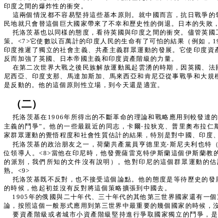
印度之間的爆炸性的衝突。
這兩個情況都不容易堅持這些基本原則。就中國而言，抗日戰爭的
民地就只會替這個巨大國家帶來了不幸和歷史性的倒退。日本的失敗
托洛茨基也以同樣的態度，看待英國與印度之間的衝突。儘管英國
策。<7>它使數以百萬計的印度人民的生命有了可怕的結果（例如，
印度推遲了獨立的社會主義、共產主義群眾運動的發展。它使印度資
反而加強了英國、日本帝國主義和印度資產階級的力量。
在第二次世界大戰之後民族解放運動風起雲湧的時期，因英國、法
尼西亞、印度支那、馬達加斯加、馬來西亞和肯尼亞從事戰爭和大規
是反動的。他的這個原則性立場，到今天還是適宜。
（二）
托洛茨基在1906年所得出的不斷革命的理論和戰略應用到較發
主義的鬥爭”。他的一些最親近的同志，卡爾‧拉狄克、普里奧布拉
家群眾運動的覺悟程度和社會性質估計的結果，特別是對中國、印度
托洛茨基的政治朋友之一，荷蘭共產黨員亨德里克‧斯尼夫利也特（He
位領導人。<8>當他在印尼時，他發覺薩雷克特伊斯蘭這個伊斯蘭
的派別，我們所知的文件沒有說明）。他對印尼的這個群眾運動的估
熟。<9>
托洛茨基既不反對，也不接受這個論點。他的態度是等待歷史的發
的時候，他起初並沒有反對將這個策略擴張到中國去。
1905年的俄國與二十年代、三十年代的其他第三世界國家還有
論，按照這個一般形式應用到第三世界中最重要的幾個國家的時候，
要資產階級或者城市小資產階級堅持進行爭取國家獨立的鬥爭，