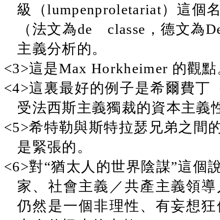
級（lumpenproletari
（法文為de classe，德文為D
主義分析的。
<3>這是Max Horkheimer 的觀
<4>這裏最好的例子是希爾費丁（Rud
受法西斯主義獨裁的資本主義
<5>希特勒與斯特拉瑟兄弟之間
是緊張的。
<6>對“猶太人的世界陰謀”這
家、社會主義／共產主義領導
仍然是一個非理性、有妄想狂