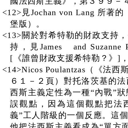
國法西斯主義》，第３９９－
<12>見Jochan von Lang 
堡版）。
<13>關於對希特勒的財政支持
持，見James and Suzanne P
[《誰曾財政支援希特勒？》]
<14>Nicos Poulantza
６１－２頁）對托洛茨基的法
西斯主義定性為一種“內戰”
誤觀點，因為這個觀點把法
義”工人階級的一個反應。這
他把法西斯主義看成為“單方