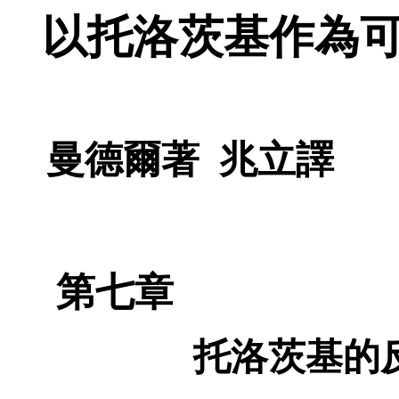
以托洛茨基作為
曼德爾著
兆立譯
第七章
托洛茨基的