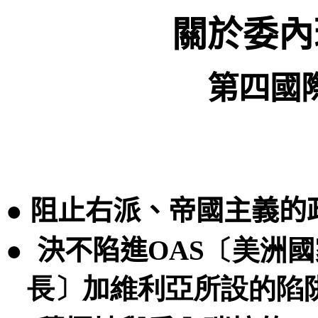
關於委內
第四國
● 阻止右派、帝國主義的
●
決不陷進
OAS〔美洲
長〕加維利亞所設的陷