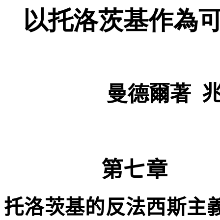
以托洛茨基作為
曼德爾著
第七章
托洛茨基的反法西斯主