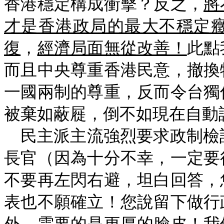
香港穩定構成衝擊？反之，
將
才是香港政局的最大不穩定
復
，
經濟局面無從改善！
此點
而且中央尊重香港民意，撤換
一國兩制的尊重，反而令台獨
被棄如蔽屣，倒不如現在自動
民主派主流強烈要求政制檢討
長官（因為十分不幸，一定要
不要再左閃右避，坦白回答，
表也不願確立！您說留下做行