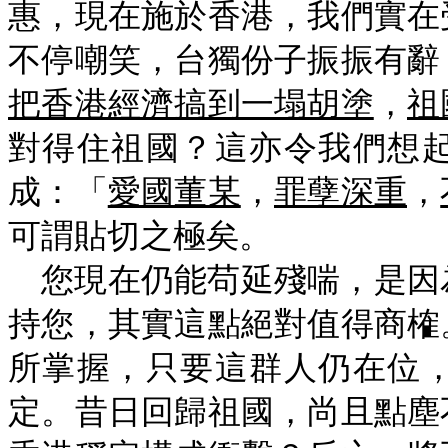
惠，現在施於香港，我們實在
不停嘲笑，台獨份子振振有辭
把香港經濟搞到一塌胡塗
，
祖
對得住祖國？這亦令我們想
成：「
愛國董某
，
罪孽深重
，
可謂貼切之極矣。
您現在仍能苟延殘喘，是因
持您，其實這點絕對值得商榷
所掌握，只要這群人仍在位
定。昔日回歸祖國，尚且點塵