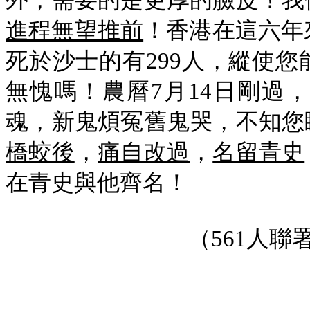
外，需要的是更厚的臉皮！我
進程無望推前
！香港在這六年
死於沙士的有299人，縱使
無愧嗎！農曆7月14日剛過
魂，新鬼煩冤舊鬼哭，不知您
橋蛟後
，
痛自改過
，
名留青史
在青史與他齊名！
（561人聯