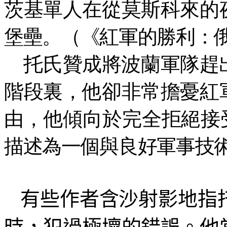
茨基單人在從莫斯科來的
堡壘。（《紅軍的勝利：
托氏贊成將波蘭軍隊趕
階段裏，他卻非常擔憂紅
由，他傾向於完全拒絕接
描述為一個與良好軍事技
有些作者含沙射影地指