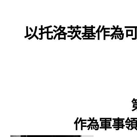
以托洛茨基作為
作為軍事