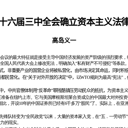
十六届三中全会确立资本主义法
高岛义一
开。此会议的最大特征就是接受主导中国经济发展的资产阶级的强烈要
全国人民代表大会上修改宪法，明确加入“私有财产不可侵犯”等条款
，非重要产业的国营企业将被私营化，由市场决定其命运，同时积极
都民营化。在“关于对外开放的决定”中，以
WTO规则为最高“宪法
中，中共官僚体制用“反革命”罪残酷镇压劳动民众的抵抗，为资本主
市，正准备在纽约上市。它与美国摩根斯坦莱合资成立的中国最大对外投
比，开设10年的中国证券所已经有6千多万“股民”了。实际上，在亚
先锋队转变为“全民政党”以来，大量的资本家入党，在“五．一劳动
权力的现实。