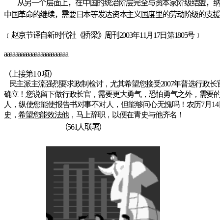
从另一个层面上，在中国的统治阶层完全与资本家阶级结盟，
中国革命的继续，需要日本等发达资本主义国度里的劳动阶级的支
﹝赵京节译自新时代社《桥梁》周刊
2003年11月17日第1805号﹞
aaaaaaaaaaaaaaaaaaaaaaa
（上接第
10
项）
民主派主流强烈要求政制检讨，尤其希望您接受2007年普选行
确立！您说留下做行政长官，需要更大勇气，恐怕勇气之外，需要
人，纵使您能使报告书对事不对人，但能够问心无愧吗！农历7月1
史
，
希望您能效法他
，马上辞职，以便在青史与他齐名！
（
561人
联署）