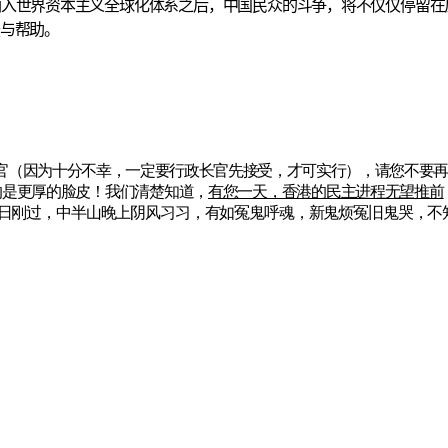
纳入世界资本主义全球化体系之后，中国民众的斗争，将不仅仅停留在
援与帮助。
政长官（因为十分不幸，一定要行政长官先接受，才可实行），请您不要
的是更厚的脸皮！我们清楚知道，
有您一天，香港的民主进程无望推前
4日刚过，中半山晚上阴风习习，有如冤鬼呼魂，新鬼烦冤旧鬼哭，不