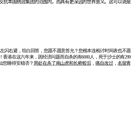
反抗本国统治集团的范围内，而具有更深远的世界意义。这可以说是
再左闪右避，坦白回答，您愿不愿意答允？您根本连检讨时间表也不愿
！香港在这六年来，因经济问题而自杀的有6000人，死于沙士的有299
知您睡得安稳否？
周处在杀了南山虎和长桥蛟后
，
痛自改过
，
名留青