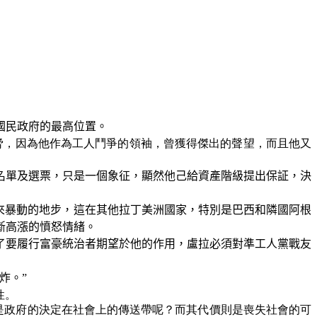
國民政府的最高位置。
脅，因為他作為工人鬥爭的領袖，曾獲得傑出的聲望，而且他又
名單及選票，只是一個象征，顯然他己給資產階級提出保証，決
來暴動的地步，這在其他拉丁美洲國家，特別是巴西和
隣
國阿根
斷高漲的憤怒情緒。
了要履行富豪統治者期望於他的作用，盧拉必須對準工人黨戰友
炸。”
性。
是政府的決定在社會上的傳送帶呢？而其代價則是喪失社會的可