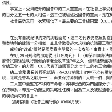
信性。
事實上，受到威脅的國會中的工人黨黨員，在社會上享受
的百分之五十七的人相信，這三位被驅逐出國會的黨員，是在
社會局勢又再一次緊張化了。最主要的工會總同盟（
CU
在
没
有自我紀律約朿的挑戰面前，這三名代表仍然反對盧
和奧地利的建議十分相似，並且曾激發起大規模的抗議罷工和
盧拉的“改革”顯然是國際資產階級的一次攻勢。事實上，
在
5月29日
刋
出的那期從《紅色周
刋
》上（即第四國際法
府曾試圖強迫執行類似的養老金改革達7年之久，但都徒勞無功
會總工會）的方案，CUT代表了該國百分之七十二的有工會
總工會秘書長曾經承諾過，在
CUT的戰士們中不准有壓
現，這就是曾為之獻身一生、而要保持原則的工人戰士們，與
工人黨中最堅定不移的革命者，亦即巴西的第四國際分子
保持聯系，
却
是一項艱巨的策略性任務，因為工人及被壓迫者
的模棱兩可的含意。
（蕭明譯自《社會主義行動》
03年6月號）