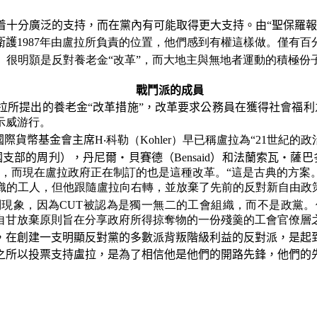
着
十分廣泛的支持，而在黨內有可能取得更大支持。由“聖保羅
衛護
1987年由盧拉所負責的位置，他們感到有權這樣做。僅有
T）很明顥是反對養老金“改革”，而大地主與無地者運動的積極份
戰鬥派的成員
拉所提出的養老金“改革措施”，改革要求公務員在獲得社會福利
示威游行。
國際貨幣基金會主席
H‧科勒（Kohler）早已稱盧拉為“21世紀的
國支部的周
刋
），丹尼爾‧貝賽德（
Bensaid
）和法蘭索瓦‧薩巴
，而現在盧拉政府正在制訂的也是這種改革。“這是古典的方案
組織的工人，但他跟隨盧拉向右轉，並放棄了先前的反對新自由政
制現象，因為CUT被認為是獨一無二的工會組織，而不是政黨
自甘放棄原則旨在分享政府所得掠奪物的一份殘羹的工會官僚層
，在創建一支明顯反對黨的多數派背叛階級利益的反對派，是起
之所以投票支持盧拉，是為了相信他是他們的開路先鋒，他們的