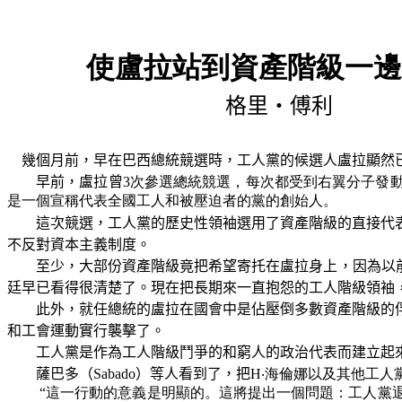
使盧拉站到資產階級一邊
格里‧傅利
幾個月前，早在巴西總統競選時，工人黨的候選人盧拉顯然
早前，盧拉曾
3次參選總統競選，每次都受到右翼分子發
是一個宣稱代表全國工人和被壓迫者的黨的創始人。
這次競選，工人黨的歷史性領袖選用了資產階級的直接代
不反對資本主義制度。
至少，大部份資產階級竟把希望寄托在盧拉身上，因為以
廷早已看得很清楚了。現在把長期來一直抱怨的工人階級領袖
此外，就任總統的盧拉在國會中是佔壓倒多數資產階級的
和工會運動實行襲擊了。
工人黨是作為工人階級鬥爭的和窮人的政治代表而建立起來
薩巴多（
Sabado
）等人看到了，把
H‧海倫娜以及其他工
“這一行動的意義是明顯的。這將提出一個問題：工人黨