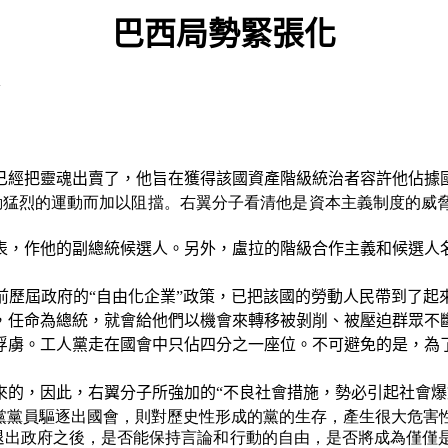
巴西局勢緊張化
已經把靈魂出賣了，他旨在獲得該國資產階級統治者容許他佔據
動猛烈的運動而加以阻擋。右翼分子看清他是資本主義制度的威
表，作他的副總統候選人。另外，盧拉的階級合作主義和候選人
前歷屆政府的“自由化企業”政策，已把該國的勞動人民帶到了起
，任命為總統，就會給他們以機會來轉移被剝削、被壓迫群眾不
俘虜。工人黨走在國會中只佔四分之一座位。不可避免的是，為
的，因此，右翼分子所強加的“不良社會措施，勢必引起社會爆
人黨黨員驅逐出國會，則對歷史性形成的黨的生存，產生很大危害
退出政府之後，是否能保持言論和行動的自由，是否將成為僅僅