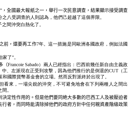
報”，全國最大報紙之一，舉行一次民意調查，結果顯示接受調查
百分之八受調查的人則認為，他們己超越了這個界限。
子之間沖突白熱化了。
之前，還要再工作
7年。這一措施是同歐洲各國政府，例如法國
政治家了”。
多（
Francoie
Sabado
）兩人已經指出：巴西前幾任新自由主義政
。中、左派現在正受到攻擊，因為他們推行的是倒退的CUT（工
策和國際貨幣基金會的立場。然而反對派終於出現了。
。但看來，一場尖銳的沖突，不可避免地會在下列兩種人之間出
之間。
到決定性作用的。但是他們要同
絶
大多數的巴西工人及被壓迫者
先行者，而同時能清除掉他們的政府方針中任何親資產階級政策