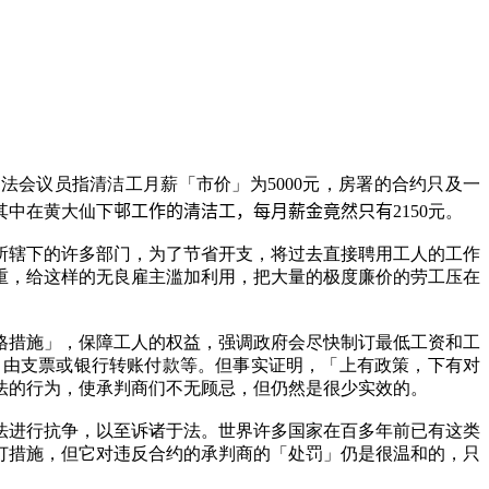
有立法会议员指清洁工月薪「市价」为5000元，房署的合约只及一
其中在黄大仙下
邨
工作的清洁工，每月薪金竟然只有
2150元。
所辖下的许多部门，为了节省开支，将过去直接聘用工人的工作
重，给这样的无良雇主滥加利用，把大量的极度廉价的劳工压在
格措施」，保障工人的权益，强调政府会尽快制订最低工资和工
，由支票或银行转账付款等。但事实证明，「上有政策，下有对
法的行为，使承判商们不无顾忌，但仍然是很少实效的。
法进行抗争，以至诉诸于法。世界许多国家在百多年前已有这类
订措施，但它对违反合约的承判商的「处罚」仍是很温和的，只