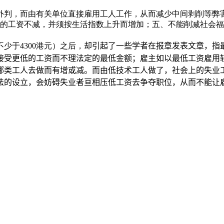
外判，而由有关单位直接雇用工人工作，从而减少中间剥削等弊
得的工资不减，并须按生活指数上升而增加；五、不能削减社会
少于4300港元）之后，
却
引起了一些学者在报章发表文章，指
接受更低的工资而不理法定的最低金额；雇主如以最低工资雇用
哪类工人去做而有增或减。而由低技术工人做了，社会上的失业
法的设立，会妨
碍
失业者亘相压低工资去争夺职位，从而不能让