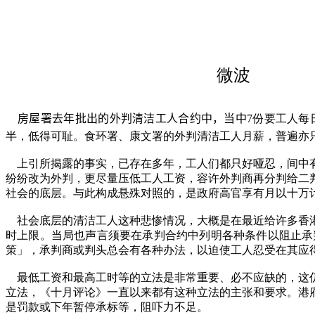
微波
房屋署去年批出的外判清洁工人合约中，当中
7份要工人每
半，低得可耻。食环署、康文署的外判清洁工人月薪，普遍亦只
上引所揭露的事实，已存在多年，工人们都只好哑忍，间中
纷纷改为外判，更尽量压低工人工资，容许外判商再分判给二
社会的底层。与此构成悬殊对照的，是政府高官享有月以十万
社会底层的清洁工人这种悲惨情况，大概是在最近给许多香
时上限。当局也声言须要在承判合约中列明各种条件以阻止承
策」，承判商或判头总会有各种办法，以迫使工人忍受在其应
最低工资和最高工时等的立法是非常重要、必不应缺的，这
立法，《十月评论》一直以来都有这种立法的主张和要求。港
是罚款或下年暂停承标等，阻吓力不足。