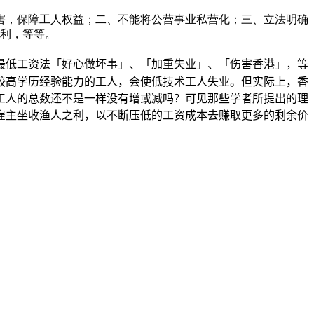
害，保障工人权益；二、不能将公营事业私营化；三、立法明确
福利，等等。
最低工资法「好心做坏事」、「加重失业」、「伤害香港」，等
较高学历经验能力的工人，会使低技术工人失业。但实际上，香
工人的总数还不是一样
没
有增或减吗？可见那些学者所提出的理
雇主坐收渔人之利，以不断压低的工资成本去赚取更多的剩余价