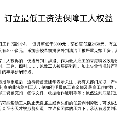
订立最低工资法保障工人权益
日工作7至9小时，但月薪低于3000元，部份更低至2450元。
有4000多元。乐施会较早前揭发外判清洁工被严重克扣工资，
有工人投诉的，便遭外判工辞退。作为最大雇主的香港特区政府
判、三判、四判……，以致工人被层层剥削。加上失业情况较严
计的丰厚薪酬待遇。
港报章报道后，迫得特首董建华表示关注，要有关部门采取「严
判商的非法剥削工人，例如列明最低工资金额及最高工作时数
得工资被克扣，签假文件、收据给作证明等等；虽然这到底是犯
仍可能帮助工人防止无良雇主或判头们的任意剥削搾取，可以依
府直至今天才被形势所逼，在许多团体的压力下，承认有必要制