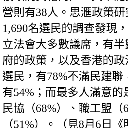
營則有
38
人。思滙政策研
1,690
名選民的調查發現
立法會大多數議席，有半
府的政策，以及香港的政
選民，有
78%
不滿民
建聯
有
54%
；而最多人
滿意的
民協（
68%
）、職工盟（
（
51%
）。（見
8
月
6
日《