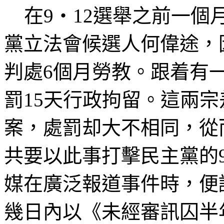
在
9
‧
12
選舉之前一個
黨立法會候選人何偉途，
判處
6
個月
勞
教。跟着有
罰
15
天行政拘留。這兩宗
案，處罰却大不相同，從
共要以此事打擊民主黨的
媒在廣泛報道事件時，便
幾日內以《未經審訊囚半