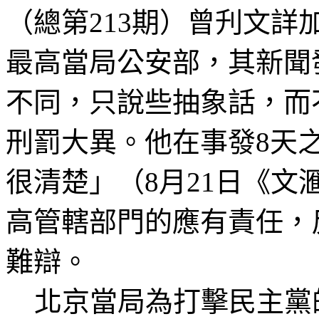
（總第
213
期）曾刋文詳
最高當局公安部，其新聞
不同，
只說些抽象
話，而
刑罰大異。他在事發
8
天
很清楚」
（
8
月
21
日
《
文
高管轄部門的應有責任，
難辯。
北京當局為打擊民主黨