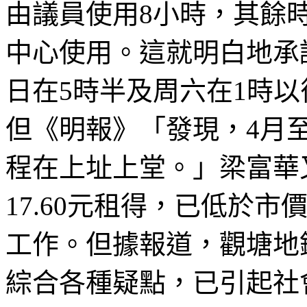
由議員使用
8
小時，其餘
中心使用。這就明白地承
日在
5
時半及周六在
1
時以
但《明報》「發現，
4
月
程在上
址上堂
。」梁富華
17.60
元租得，已低於市
工作。但據報道，觀塘地
綜合各種疑點，已引起社