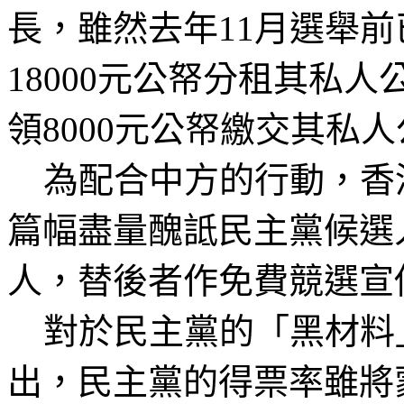
長，雖然去年
11
月選舉前
18000
元公
帑
分租其私人
領
8000
元公
帑
繳交其私人
為配合中方的行動，香
篇幅盡量醜
詆
民主黨候選
人，替後者作免費競選宣
對於民主黨的「黑材料
出
，民主黨的得票率雖將