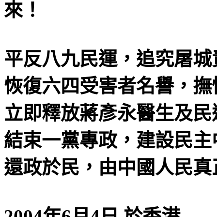
來！
平反八九民運，追究屠城
恢復六四受害者名譽，撫
立即釋放蔣彥永醫生及民
結束
一
黨專政，建設民主
還政於民，由中國人民真
2004
年
6
月
4
日
於香港