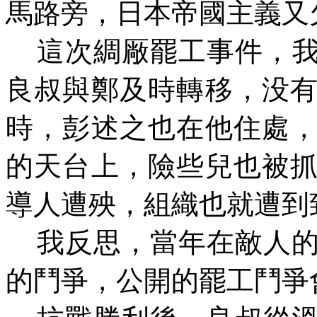
馬路旁，日本帝國主義又
這次綢
厰
罷工事件，
良叔與鄭及時轉移，
没
時，彭述之也在他住處
的天台上，險些兒也被
導人遭殃，組織也就遭到
我反思，當年在敵人的
的鬥爭，公開的罷工鬥爭