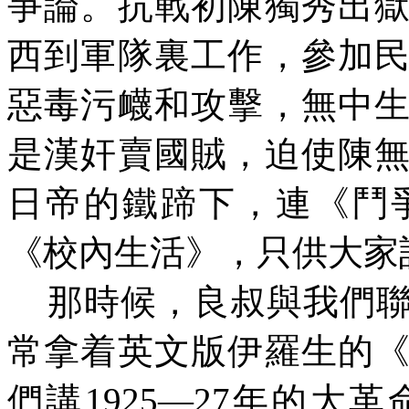
爭論。抗戰初陳獨秀出
西到軍隊裏工作，參加
惡毒污衊和攻擊，無中
是漢奸賣國賊，迫使陳
日帝的鐵蹄下，連《鬥
《校內生活》，只供大家
那時候，良叔與我們聯
常拿
着
英文版伊羅生的
們講
1925—27年的