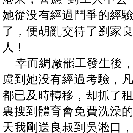
她從
没
有經過鬥爭的經
了，便胡亂交待了劉家
人！
幸而綢
厰
罷工發生後
慮到她
没
有經過考驗，
都已及時轉移，
却
抓了
裏搜到體育會免費洗澡
天我剛送良叔到吳淞口