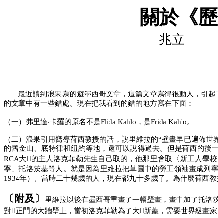
關於《歷
兆立
最近讀到浪果寫的遊墨西哥文章，這篇文章寫得很動人，引起
的文章中有一些錯處。現在把我看到的錯的地方寫在下面：
（一）弗里達‧卡羅的原名不是
Flida Kahlo，是Frida Kahlo。
（二）浪果引用嚮導荷西教授的話，說里維拉的“壁畫早已遍佈世
的舊金山、底特律和紐約等地，還可以說得過去。但是
荷西
的後
RCA大的主人洛克菲勒先生自己取的，他那里會取〈新工人學
寧、托洛茨基等人。就是因為里維拉把草圖中的勞工領袖畫成列寧
1934年）。當時二十幾歲的人，現在都九十多歲了。為什麼荷西
〔附及〕
里維拉以後在墨西哥重畫了一幅壁畫，畫中加了托洛
對正門的大牆壁上，當初洛克菲勒為了大新蓋，需要世界級畫