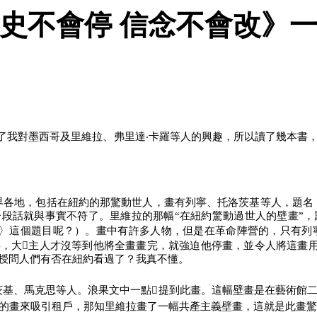
史不會停 信念不會改》
了我對墨西哥及里維拉、弗里達‧卡羅等人的興趣，所以讀了幾本書
界各地，包括在紐約的那驚動世人，畫有列寧、托洛茨基等人，題名
一段話就與事實不符了。里維拉的那幅“在紐約驚動過世人的壁畫”，
校〉這個題目呢？）。畫中有許多人物，但是在革命陣營的，只有列
，大主人才沒等到他將全畫畫完，就強迫他停畫，並令人將這畫用
教授問人們有否在紐約看過了？我真不懂。
茨基、馬克思等人。浪果文中一點提到此畫。這幅壁畫是在藝術館
家的畫來吸引租戶，那知里維拉畫了一幅共產主義壁畫，這就是此畫