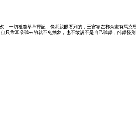
能草草擇記，像我親眼看到的，王宮靠左梯旁畫有馬克思的一幅，我記下的是：“
zalcoatl）；但只靠耳朵聽來的就不免抽象，也不敢說不是自己聽錯，