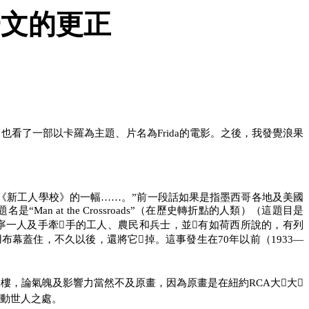
一文的更正
，也看了一部以卡羅為主題、片名為
Frida的電影。之後，我發覺浪果
《新工人學校》的一幅……。”前一段話如果是指墨西哥各地及美國
題名是“
Man at the Crossroads”（在歷史轉折點的人類）（這題目是
寧一人及手牽

手的工人、農民和兵士，並有如荷西所說的，有列
布幕蓋住，不久以後，還將它掉。這事發生在
70年以前（1933—
二樓，論氣魄及影響力當然不及原畫，因為原畫是在紐約
RCA大大
驚動世人之處。