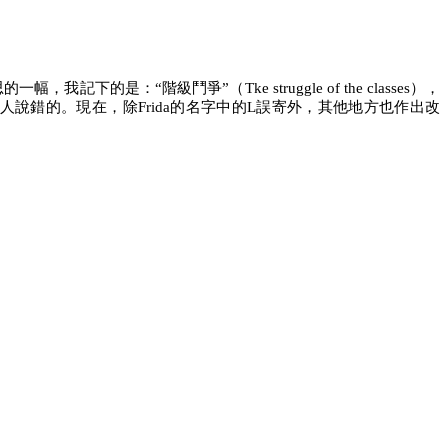
階級鬥爭”（Tke struggle of the classes），
郤錯怪別人說錯的。現在，除Frida的名字中的L誤寄外，其他地方也作出改