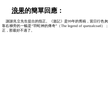
浪果
的簡單回應：
謝謝兆立先生提出的指正。《遊記》是99年的舊稿，當日行色匆匆，一切祗
靠右梯旁的一幅是“羽蛇神的傳奇”（The legend of quet
正，那最好不過了。